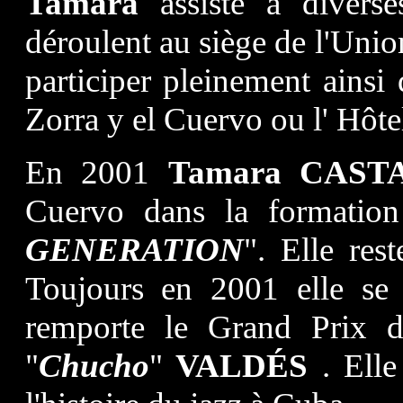
Tamara
assiste à divers
déroulent au siège de l'Union 
participer pleinement ainsi 
Zorra y el Cuervo ou l' Hôte
En 2001
Tamara CAS
Cuervo dans la formati
GENERATION
". Elle res
Toujours en 2001 elle se
remporte le Grand Prix d
"
Chucho
"
VALDÉS
. Ell