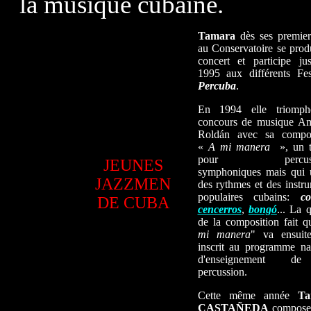
la musique cubaine.
Tamara
dès ses premie
au Conservatoire se prod
concert et participe ju
1995 aux différents Fes
Percuba
.
En 1994 elle triomp
concours de musique A
Roldán avec sa compos
«
A mi manera
», un 
pour percussi
JEUNES
symphoniques mais qui u
JAZZMEN
des rythmes et des instr
populaires cubains:
co
DE CUBA
cencerros
,
bongó
... La q
de la composition fait q
mi manera
" va ensuite
inscrit au programme na
d'enseignement d
percussion.
Cette même année
Ta
CASTAÑEDA
compose