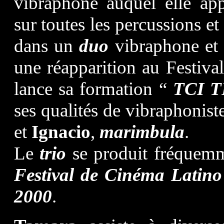
vibraphone auquel elle app
sur toutes les percussions e
dans un
duo
vibraphone et 
une réapparition au Festiva
lance sa formation “
TCI 
ses qualités de vibraphoni
et
Ignacio
,
marimbula
.
Le
trio
se produit fréquemme
Festival de Cinéma Latino
2000
.