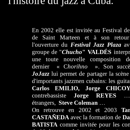
l'histoire du jazz à Cuba.
En 2002 elle est invitée au Festival de
de Saint Marteen et à son retour
l'ouverture du
Festival Jazz Plaza
av
groupe de "
Chucho
" VALDÉS
interp
une toute nouvelle composition d
dernier « C
horihno
». Son succè
JoJazz
lui permet de partager la scène
d'importants jazzmen cubains: les guitar
Carlos EMILIO, Jorge CHICO
contrebassiste
Jorge REYES
…
étrangers,
Steve Coleman
…
On retrouve en 2002 et 2003
Ta
CASTAÑEDA
avec la formation de
Da
BATISTA
comme invitée pour les con