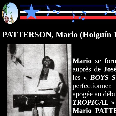
PATTERSON, Mario (
Holguín 
Mario
se form
auprès de
Jo
les «
BOYS 
perfectionner
apogée au début
TROPICAL
» 
Mario PAT