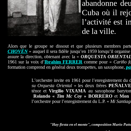
abandonne deu
Cuba où il rej
l’activité est 
de la ville.
Alors que le groupe se dissout et que plusieurs membres pa
CHOVÉN
» auquel il sera fidèle jusqu’en 1959 lorsqu’il organise
assure la direction, obtenant avec la «
ORQUESTA ORIENTA
1961 sur la voix d’
Ibrahim FERRER
comme pour «
Cariño f
formation comprend en général deux trompettes, un saxophone,
pa
L’orchestre invite en 1961 pour l’enregistrement du
su Orquesta Oriental
» les deux frères
PEÑALV
ténor et
Virgilio VIXAMA
au saxophone baryto
Rolando «
Tim Mc Coy
» BORRERO
et
Mon
l’orchestre pour l’enregistrement du L.P. «
Mi Santiag
"Hay fiesta en el monte", composition Mario Patt