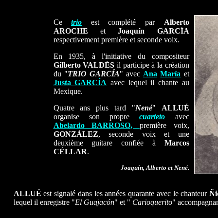
Ce
trio
est complété par
Alberto
AROCHE
et
Joaquín GARCÍA
respectivement première et seconde voix.
En 1935, à l'initiative du compositeur
Gilberto VALDÉS
il participe à la création
du "
TRIO GARCÍA
" avec
Ana
María
et
Justa GARCÍA
avec lequel il chante au
Mexique.
Quatre ans plus tard "
Nené
"
ALLUÉ
organise son propre
cuarteto
avec
Abelardo BARROSO,
première voix,
GONZÁLEZ
, seconde voix et une
deuxième guitare confiée à
Marcos
CÉLLAR
.
Joaquín, Alberto et Nené.
ALLUÉ
est signalé dans les années quarante avec le chanteur
Ñ
lequel il enregistre "
El Guajacón
" et "
Carioquerito
" accompagnant