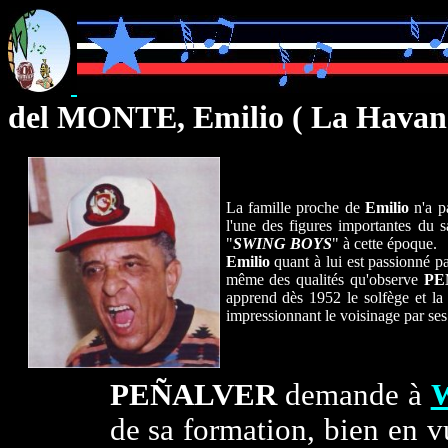
del MONTE, Emilio ( La Havan
La famille proche de
Emilio
n'a p
l'une des figures importantes du
s
"
SWING BOYS
" à cette époque.
Emilio
quant à lui est passionné pa
même des qualités qu'observe
P
apprend dès 1952 le solfège et la
impressionnant le voisinage par ses
PEÑALVER
demande à
W
de sa formation, bien en vu