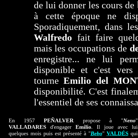
de lui donner les cours de 
à cette époque ne disp
Sporadiquement, dans les
Walfredo
fait faire que
mais les occupations de
d
enregistre... ne lui per
disponible et c'est ver
tourne
Emilio del MO
disponibilité. C'est finale
l'essentiel de ses connaiss
En 1957
PEÑALVER
propose à "
Neno
"
VALLADARES
d'engager
Emilio
. Il joue avec lui
quelques mois puis est présenté à "
Bebo
"
VALDÉS
qui