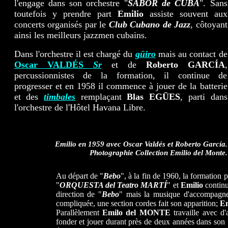
l'engage dans son orchestre "
SABOR de CUBA
". Sans
toutefois y prendre part
Emilio
assiste souvent aux
concerts organisés par le
Club Cubano de Jazz
, côtoyant
ainsi les meilleurs jazzmen cubains.
Dans l'orchestre il est chargé du
güiro
mais au contact de
Oscar VALDÉS
Sr
et de
Roberto GARCÍA
,
percussionnistes de la formation, il continue de
progresser et en 1958 il commence à jouer de la batterie
et des
timbales
remplaçant
Blas EGÜES
, parti dans
l'orchestre de l'Hôtel Havana Libre.
Emilio en 1959 avec Oscar Valdés et Roberto García.
Photographie Collection Emilio del Monte.
Au départ de "
Bebo
", à la fin de 1960, la formation 
"
ORQUESTA del Teatro MARTÍ
" et
Emilio
continu
direction de "
Bebo
" mais la musique d'accompagne
compliquée, une section cordes fait son apparition;
Em
Parallèlement
Emilo del MONTE
travaille avec d'
fonder et jouer durant près de deux années dans son 