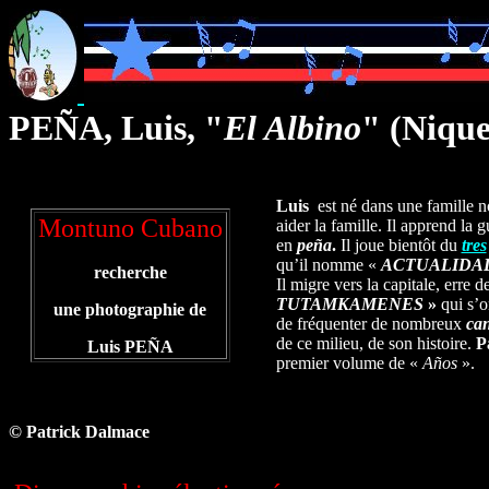
PEÑA, Luis, "
El Albino
" (Niqu
Luis
est né dans une famille n
Montuno Cubano
aider la famille. Il apprend la
en
peña
.
Il joue bientôt du
tres
qu’il nomme «
ACTUALIDA
recherche
Il migre vers la capitale, erre d
TUTAMKAMENES
»
qui s’o
une photographie de
de fréquenter de nombreux
can
de ce milieu, de son histoire.
P
Luis PEÑA
premier volume de «
Años
».
© Patrick Dalmace