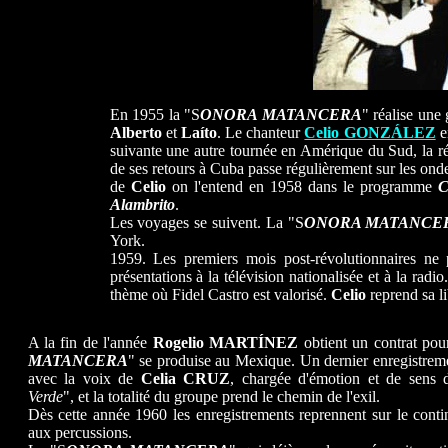
En 1955 la "S
ONORA MATANCERA
" réalise une
Alberto
et
Laíto
. Le chanteur
Celio GONZÁLEZ
e
suivante une autre tournée en Amérique du Sud, la ré
de ses retours à Cuba passe régulièrement sur les on
de
Celio
on l'entend en 1958 dans le programme
C
Alambrito
.
Les voyages se suivent. La "S
ONORA MATANCE
York.
1959. Les premiers mois post-révolutionnaires ne
présentations à la télévision nationalisée et à la radio
thème où Fidel Castro est valorisé.
Celio
reprend sa li
A la fin de l'année
Rogelio MARTÍNEZ
obtient un contrat pou
MATANCERA
" se produise au Mexique. Un dernier enregistreme
avec la voix de
Celia CRUZ
, chargée d'émotion et de sens 
Verde
", et la totalité du groupe prend le chemin de l'exil.
Dès cette année 1960 les enregistrements reprennent sur le conti
aux percussions.