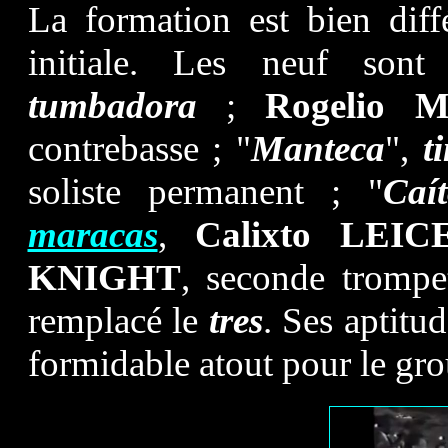
La formation est bien diff
initiale. Les neuf son
tumbadora
;
Rogelio 
contrebasse ; "
Manteca
",
t
soliste permanent ; "
Caí
maracas
,
Calixto LEIC
KNIGHT
, seconde tromp
remplacé le
tres
. Ses aptitu
formidable atout pour le gro