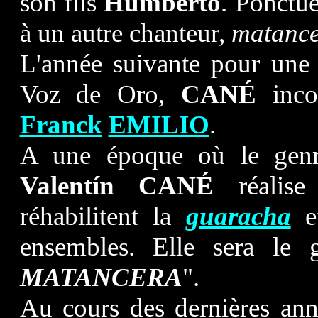
son fils
Humberto
. Ponctue
à un autre chanteur,
matanc
L'année suivante pour une
Voz de Oro,
CANÉ
incor
Franck
EMILIO
.
A une époque où le genr
Valentín CANÉ
réalise 
réhabilitent la
guaracha
et
ensembles. Elle sera le 
MATANCERA
".
Au cours des dernières ann