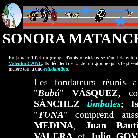
SONORA MATANC
En janvier 1924 un groupe d'amis musiciens se réunit dans le
Valentín CANÉ
. Ils décident de fonder un groupe qu'ils baptisent
malgré tout à une
estudiantina
.
Les fondateurs réunis 
"
Bubú
"
VÁSQUEZ
, co
SÁNCHEZ
timbales
;
I
"
TUNA
" comprend aussi
MEDINA
,
Juan Baut
VALERA
et
Julio GOV