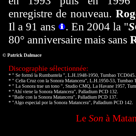
en 1993 puis en 1996
enregistre de nouveau.
Rog
Il a 91 ans
. En 2004 la "
S
80° anniversaire mais sans
R
© Patrick Dalmace
Discographie sélectionnée:
* " Se formó la Rumbantela ", L.H.1948-1950, Tumbao TCD045.
* " Celia Cruz con la Sonora Matancera", L.H.1950-53, Tumbao
* " La Sonora trae un tono ", Studio CMQ, La Havane 1957, T
* "Ahí viene la Sonora Matancera", Palladium PCD 132.
* "Baile con la Sonora Matancera", Palladium PCD 137.
* "Algo especial por la Sonora Matancera", Palladium PCD 142.
Le
Son
à Matanz