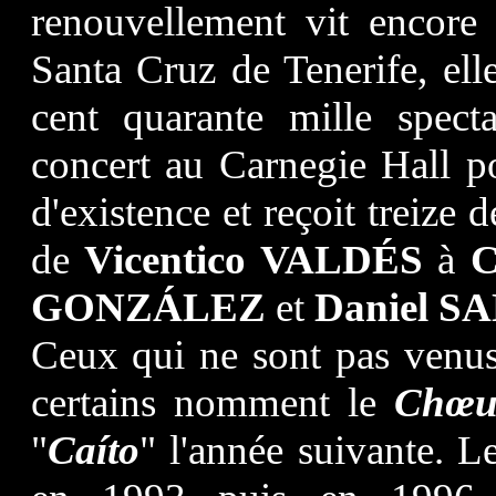
renouvellement vit encor
Santa Cruz de Tenerife, ell
cent quarante mille spect
concert au Carnegie Hall po
d'existence et reçoit treize d
de
Vicentico VALDÉS
à
C
GONZÁLEZ
et
Daniel S
Ceux qui ne sont pas venus
certains nomment le
Chœur
"
Caíto
" l'année suivante. L