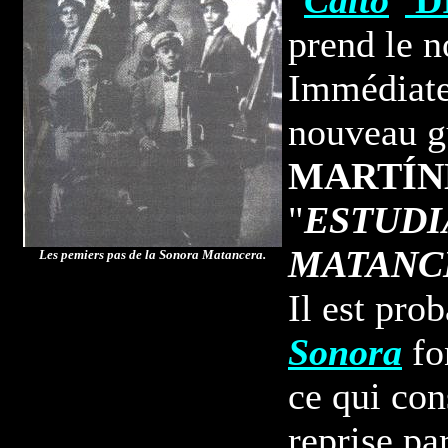
"
Caíto
"
D
prend le 
Immédiat
nouveau gu
MARTÍN
"
ESTUDI
MATANC
Les pemiers pas de la Sonora Matancera.
Il est pro
Sonora
fo
ce qui con
reprise pa