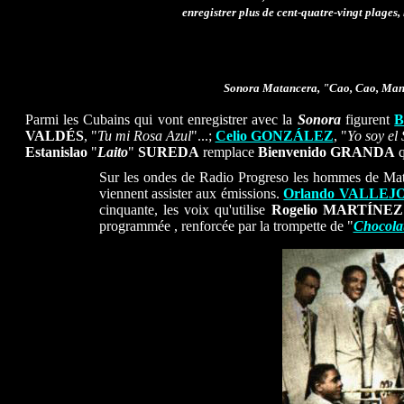
enregistrer plus de cent-quatre-vingt plage
Sonora Matancera, "Cao, Cao, Mani
Parmi les Cubains qui vont enregistrer avec la
Sonora
figurent
B
VALDÉS
, "
Tu mi Rosa Azul
"...;
Celio GONZÁLEZ
, "
Yo soy el
Estanislao
"
Laito
"
SUREDA
remplace
Bienvenido GRANDA
q
Sur les ondes de Radio Progreso les hommes de Matanz
viennent assister aux émissions.
Orlando VALLEJ
cinquante, les voix qu'utilise
Rogelio MARTÍNEZ
programmée , renforcée par la trompette de "
Chocola