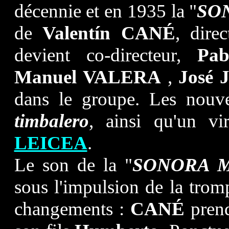
décennie et en 1935 la "
SO
de
Valentín CANÉ
, dire
devient co-directeur,
Pa
Manuel
VALERA
,
José 
dans le groupe. Les nouv
timbalero
, ainsi qu'un vi
LEICEA
.
Le son de la "
SONORA 
sous l'impulsion de la tromp
changements :
CANÉ
pren