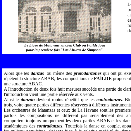
L
p
a
e
n
d
Le Liceo de Matanzas, ancien Club où Faílde joue
pour la première fois "Las Alturas de Simpson".
Alors que les
danzas
-ou même des
protodanzones
qui ont pu exis
répètent la structure ABAB, les compositions de
FAÍLDE
proposent 
une structure ABAC.
A l'introduction de deux fois huit mesures succède une partie de clari
l'introduction vient une partie réservée aux vents.
Ainsi le
danzón
devient moins répétitif que les
contradanzas
. Bi
trois, voire quatre parties différentes réservées à différents instrumen
Les orchestres de Matanzas et ceux de La Havane sont les premiers 
parfois les compositions ne diffèrent pas sensiblement des a
comportent toujours uniquement les deux parties ABAB et les danseu
académiques des
contradanzas
. Toutefois la danse en couple, app