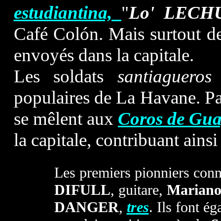
estudiantina,
"
Lo' LECH
Café Colón. Mais surtout d
envoyés dans la capitale.
Les soldats
santiagueros
s
populaires de La Havane. Pa
se mêlent aux
Coros de Gu
la capitale, contribuant ains
Les premiers pionniers con
DIFULL
, guitare,
Marian
DANGER
,
tres
. Ils font é