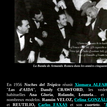
La Banda de Armando Romeu dans les années cinquant
En 1956
Noches del Trópico
réunit
Xiomara ALFA
"
Las d'AIDA
",
Dandy CRAWFORD
, les vedet
habituelles
Ana Gloria
,
Rolando
,
Leonela
... et
nombreux
modelos
.
Ramón VELOZ,
Celina GONZÁL
et
REUTILIO,
Carlos FAXAS
et son
cuarteto
. "