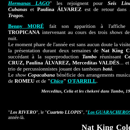
Hermanas LAGO
" les rejoignent pour
Seis Lin
Cubanas
et
Paulina ÁLVAREZ
est de retour dans
Tragos
.
Benny MORÉ
fait son apparition à l'affiche
TROPICANA
intervenant au cours des trois
shows
de
nuit.
Le moment phare de l'année est sans aucun doute la visite
la présentation durant deux semaines de
Nat King C
succédant à la superproduction
Tambo
réunissant
Ce
CRUZ, Paulina ÁLVAREZ, Merceditas VALDÉS
... e
trio de percussionnistes jouant des tambours
batá
.
Le
show
Copacabana
bénéficie des arrangements music
de
ROMEU
et de
"
Chico
"
O'FARRILL
.
Merceditas, Celia et les chekeré dans Tambo, 1
"
Los RIVERO
", le "
Cuarteto LLOPIS
", "
Los GUARACHEROS
année-là.
Nat King Col