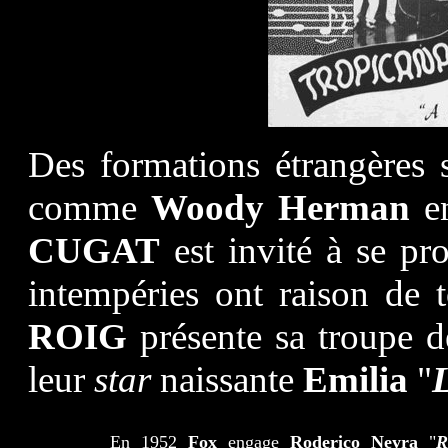
Des formations étrangères 
comme
Woody Herman
e
CUGAT
est invité à se pr
intempéries ont raison de t
ROIG
présente sa troupe d
leur
star
naissante
Emilia
"
En 1952
Fox
engage
Roderico Neyra
"
R