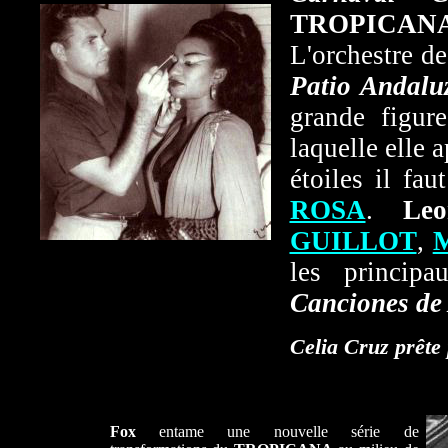
TROPICAN
L'orchestre d
Patio Andalu
grande figur
laquelle elle 
étoiles il fa
ROSA
.
Leo
GUILLOT
,
M
les princip
Canciones de
Celia Cruz prête 
Fox
entame une nouvelle série de