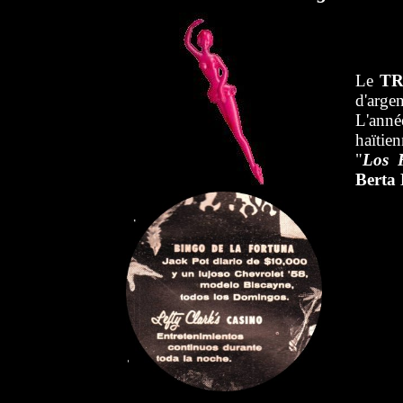
Le
TR
d'argen
L'anné
haïtie
"
Los 
Bert