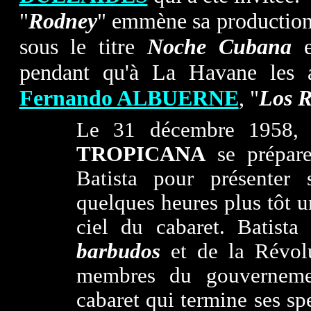
"
Rodney
" emmène sa production 
sous le titre
Noche Cubana
e
pendant qu'à La Havane les a
Fernando ALBUERNE
, "
Los
Le 31 décembre 1958, 
TROPICANA
se prépare
Ba
t
ista pour présenter
quelques heures plus tôt un
ciel du cabaret.
Batista
s
barbudos
et de la Révolu
membres du gouvernemen
cabaret qui termine ses sp