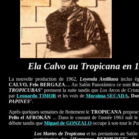
.........
Ela Calvo au Tropicana en 1
La nouvelle production de 1962,
Leyenda Antillana
inclus ég
CALVO, Felo BERGAZA
.... Au Salón Panorámico ce sont
Ro
TROPICUBAS
" prennent la suite tandis que
Los Arcos de Crista
par
Leonardo TIMOR
et les voix de
Moraima SECADA
, D
PAPINES
".
Après quelques semaines de flottement le
TROPICANA
propose
Pello el AFROKÁN
... Dans le courant de l'année 1963 naît 
débute tandis que
Miguel de GONZALO
occupe à son tour le
Pa
Los Martes de Tropicana
et les prestations au Saló