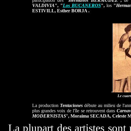
participation des
"
Hermanos BERMUDEZ
",
de
VALDIVIA
", "
Los BUCANEROS
",
los
"
Herma
ESTIVILL, Esther BORJA .
.
Le cuar
La production
Tentaciones
débute au milieu de l'an
plus grandes voix de l'île se retrouvent dans
Carnav
MODERNISTAS
"
, Moraima SECADA, Celeste
La plupart des artistes son