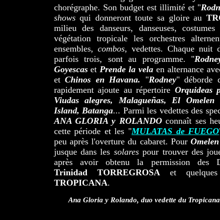
chorégraphe. Son budget est illimité et "
Rodn
shows
qui donneront toute sa gloire au
TR
milieu des danseurs, danseuses, costumes 
végétation tropicale les orchestres alterne
ensembles,
combos
, vedettes. Chaque nuit d
parfois trois, sont au programme. "
Rodne
Goyescas
et
Prende la vela
en alternance av
et
Chinos en Havana.
"
Rodney
" déborde d
rapidement ajoute au répertoire
Orquideas p
Viudas alegres, Malagueñas, El Omelen 
Island, Batanga
... Parmi les vedettes des spe
ANA GLORIA y ROLANDO
connaît ses he
cette période et les "
MULATAS de FUEGO
peu après l'overture du cabaret. Pour
Omelen
jusque dans les
solares
pour trouver des jo
après avoir obtenu la permission des D
Trinidad
TORREGROSA
et quelques 
TROPICANA
.
Ana Gloria y Rolando, duo vedette du Tropicana