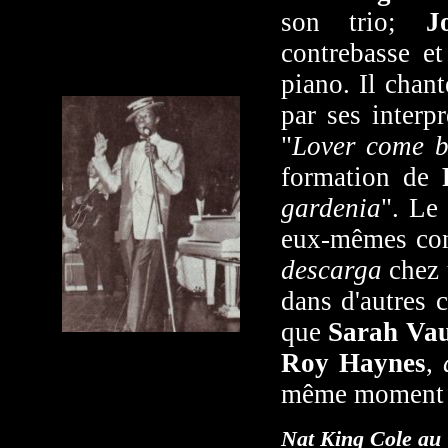
son trio;
J
contrebasse e
piano. Il chan
par ses interp
"
Lover come b
formation de
gardenia
". Le
eux-mêmes con
descarga
chez u
dans d'autres 
que
Sarah
Va
Roy Haynes
,
même moment
Nat King Cole au 