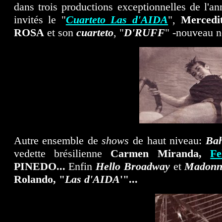
dans trois productions exceptionnelles de l'
invités le "
Cuarteto Las d'AIDA
",
Merced
ROSA
et son
cuarteto
, "
D'RUFF
" -nouveau 
Autre ensemble de
shows
de haut niveau:
Ba
vedette brésilienne
Carmen Miranda,
F
PINEDO...
Enfin
Hello Broadway
et
Madonna
Rolando, "
Las d'AIDA
'"...