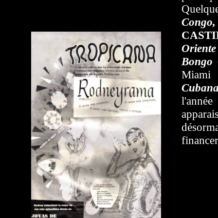
Quelque
Cong
CASTI
Oriente
Bongo 
Miami
Cuban
l'anné
apparai
désorm
financer