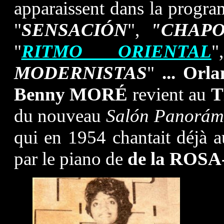
apparaissent dans la progr
"
SENSACIÓN
",
"CHAPO
"
RITMO ORIENTAL
MODERNISTAS
"
... Or
Benny MORÉ
revient au
T
du nouveau
Salón Panorám
qui en 1954 chantait déjà
par le piano de
de la ROSA