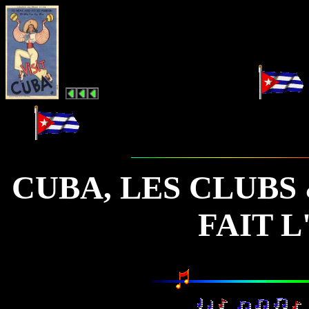
.
.................... .
...
CUBA, LES CLUBS
FAIT L