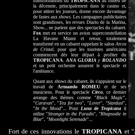
transformations du
TROPICANA
au milieu de
la décennie, principalement dans le casino et,
pour attirer les joueurs, donne encore davantage
de fastes aux
shows
. Les campagnes publicitaires
sont grandioses, les revues Diario de la Marina,
Show... ne parlent que des spectacles du cabaret.
Fox
met en service un avion superconstellation
La Havane Miami et retour, totalement
transformé en un cabaret rappelant le salon
Arcos
de Cristal
, pour que les touristes américains
commencent dès leur départ à profiter du
TROPICANA
.
ANA GLORIA
y
ROLANDO
et un petit orchestre assurent le spectacle et
l'ambiance.
Quant aux
shows
du cabaret, ils s'appuient sur le
travail de
Armando ROMEU
et de ses
musiciens. Pour le spectacle
Circo
, ce dernier
arrange des thèmes comme "
Black Magic
",
"
Caravan
", "
Tea for two
", "
Lover
",
"Stardust
",
"
In the Mood
"... Pour
Luna de Tropicana
il
utilise "
Stranger in the Paradis
",
"Rhapsodie in
Blue
",
"Moonlight Serenade
"...
Fort de ces innovations le
TROPICANA
et "