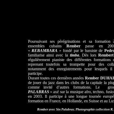
Poursuivant ses pérégrinations et sa formation 
ensembles cubains
Rember
passe en 200
«
REBAMBARA
» fondé par le bassiste de
Pedr
familiarise ainsi avec la
timba
. Dès lors
Rembert
régulièrement pianiste des différentes formations q
reprenant toutefois sa trompette pour des colla
notamment des enregistrements pour lesquels il 
participe.
Durant toutes ces dernières années
Rember DUHA
de jouer du jazz dans les clubs de la capitale la pl
comme invité d’autres formations. Le g
PALABRAS
» axé sur la musique afro, techno, fusi
en 2003. Il participe à une longue tournée europ
formation en France, en Hollande, en Suisse et au L
Rember avec Sin Palabras.
Photographie collection R.