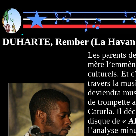
DUHARTE, Rember (La Havane
Les parents d
mère l’emmène
culturels. Et c
travers la mus
deviendra mus
de trompette 
Caturla. Il dé
disque de «
A
l’analyse minu