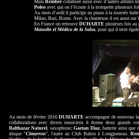
Mais
Rember
collabore aussi avec d’autres artistes i
Poleo
avec qui on l’écoute à la trompette plusieurs f
Au mois d’août il participe au piano à la tournée ita
Milan, Bari, Rome. Avec la chanteuse il est aussi sur
En France on retrouve
DUHARTE
plusieurs fois au
Manolín el Médico de la Salsa
, pour qui il tient éga
Au mois de février 2016
DUHARTE
accompagne de nouveau la
collaborations avec divers musiciens il donne deux grands c
Balthazar Naturel
, saxophone;
Gaetan Diaz
, batterie ainsi que
disque "
Cimarron
", l'autre au Club Bahos à Longjumeau.
Rem