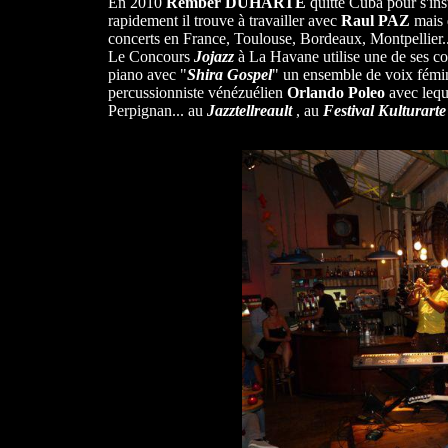
En 2010
Rember DUHARTE
quitte Cuba pour s'inst
rapidement il trouve à travailler avec
Raul PAZ
mais d
concerts en France, Toulouse, Bordeaux, Montpellier..
Le Concours
Jojazz
à La Havane utilise une de ses c
piano avec "
Shira Gospel
" un ensemble de voix fémi
percussionniste vénézuélien
Orlando Poleo
avec leque
Perpignan... au
Jazztellreault
, au
Festival Kulturarte