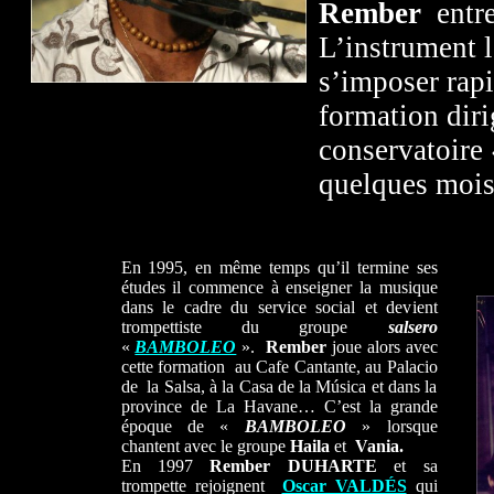
Rember
entre
L’instrument l
s’imposer rap
formation diri
conservatoire
quelques mo
En 1995, en même temps qu’il termine ses
études il commence à enseigner la musique
dans le cadre du service social et devient
trompettiste du groupe
salsero
«
BAMBOLEO
».
Rember
joue alors avec
cette formation au Cafe Cantante, au Palacio
de la Salsa, à la Casa de la Música et dans la
province de La Havane… C’est la grande
époque de «
BAMBOLEO
» lorsque
chantent avec le groupe
Haila
et
Vania.
En 1997
Rember DUHARTE
et sa
trompette rejoignent
Oscar VALDÉS
qui