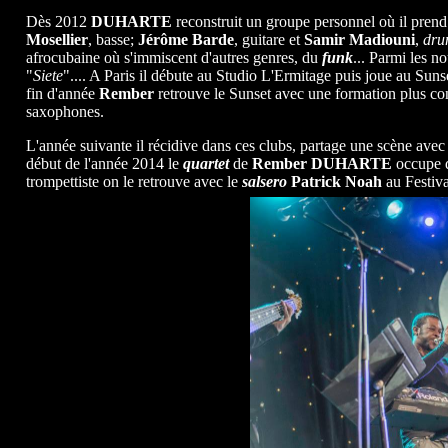
Dès 2012
DUHARTE
reconstruit un groupe personnel où il prend 
Mosellier
, basse;
Jérôme Barde
, guitare et
Samir Madiouni
,
dru
afrocubaine où s'immiscent d'autres genres, du
funk
... Parmi les n
"
Siete
".... A Paris il débute au Studio L'Ermitage puis joue au Sunset
fin d'année
Rember
retrouve le Sunset avec une formation plus co
saxophones.
L'année suivante il récidive dans ces clubs, partage une scène avec
début de l'année 2014 le
quartet
de
Rember DUHARTE
occupe q
trompettiste on le retrouve avec le
salsero
Patrick Noah
au Festiva