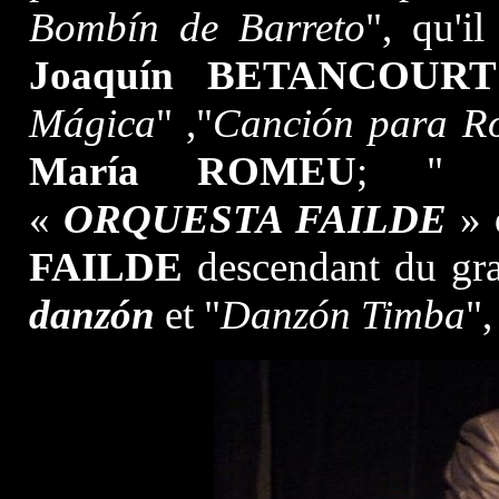
Bombín de Barreto
", qu'i
Joaquín BETANCOURT
Mágica
" ,"
Canción para R
María ROMEU
; 
«
ORQUESTA FAILDE
» d
FAILDE
descendant du g
danzón
et "
Danzón
Timba
",