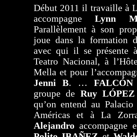
Début 2011 il travaille à
accompagne
Lynn M
Parallèlement à son pro
joue dans la formation 
avec qui il se présente
Teatro Nacional, à l’Hôte
Mella et pour l’accompag
Jenni B
. …
FALCÓN
groupe de
Ruy LÓPEZ
qu’on entend au Palacio
Américas et à La Zorr
Alejandro
accompagne enc
Polito IBAÑEZ
et
Wal