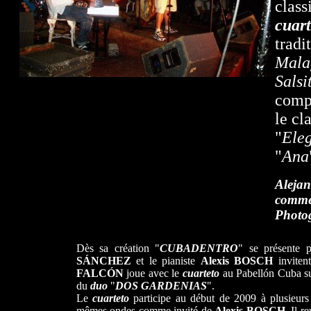
clas
cuart
trad
Mala
Salsi
comp
le cl
"
Ele
"
Ana
Alejan
comme 
Photo
Dès sa création "
CUBADENTRO
" se présente 
SÁNCHEZ
et le pianiste
Alexis BOSCH
invite
FALCÓN
joue avec le
cuarteto
au Pabellón Cuba s
du
duo
"
DOS GARDENIAS
".
Le
cuarteto
participe au début de 2009 à plusieur
mêmes ondes comme invité de
Alexis BOSCH
. Il 