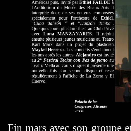
Américas puis, invité par
Ethiel FAILDE
à
l'Auditorium du Musée des Beaux Arts il
interprète deux de ses oeuvres composées
spécialement pour l'orchestre de
Ethiel
,
"
Cuba danzón
" et "
Danzón Timba
".
Quelques jours plus tard il est au Club Privé
avec
Luna MANZANARES
. Il rejoint
ensuite plusieurs jeunes musiciens au Teatro
Karl Marx dans un projet du plasticien
Maykel Herrera
. Les concerts s'enchaînent
les uns après les autres.
Alejandro
est invité
au
2° Festival Teclas con Paz de piano
au
Teatro Mella au cours duquel il présente une
nouvelle fois son second disque et reste
régulièrement à l'affiche de La Zorra y El
Cuervo.
Palacio de los
Congresos, Alicante
2014.
Fin mars avec son groupe e