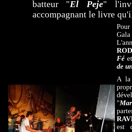
batteur "
El Peje
" l'in
accompagnant le livre qu'il
Pour
Gala
L'a
ROD
Fé
et
de u
A la
pro
déve
"
Mar
part
RAV
est 