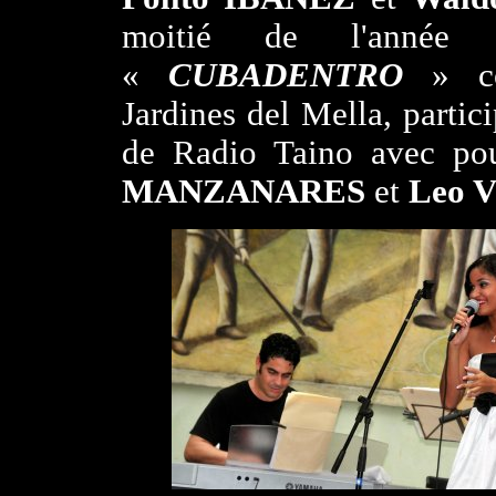
moitié de l'anné
«
CUBADENTRO
» con
Jardines del Mella, part
de Radio Taino avec pou
MANZANARES
et
Leo 