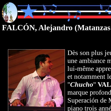
FALC
ÓN
, Alejandro (Matanzas
Dès son plus j
une ambiance mus
lui-même appren
et notamment le
"
Chucho
"
VA
marque
profon
Superación de M
piano trois anné