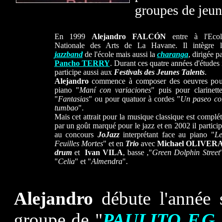
groupes
de jeune
En 1999
Alejandro FALCÓN
entre à l'Ecol
Nationale des Arts de La Havane. Il intègre l
jazzband
de l'école mais aussi la
charanga
, dirigée p
Pancho TERRY
. Durant ces quatre années d'études 
participe aussi aux
Festivals des Jeunes Talents
.
Alejandro
commence à composer des oeuvres pou
piano "
Maní con variaciones
" puis pour clarinett
"
Fantasias
" ou pour quatuor à cordes
"
Un paseo co
tumbao
".
Mais cet attrait pour la musique classique est complé
par un goût marqué pour le jazz et en 2002 il partici
au concours
JoJazz
interprétant face au piano "
Le
Feuilles Mortes
" et en
Trio
avec
Michael OLIVER
drum
et
Ivan VILA
, basse ,"
Green Dolphin Street
"
Celia
" et "
Almendra
".
Alejandro
débute l'année 
groupe de "
PAULITO F.G.