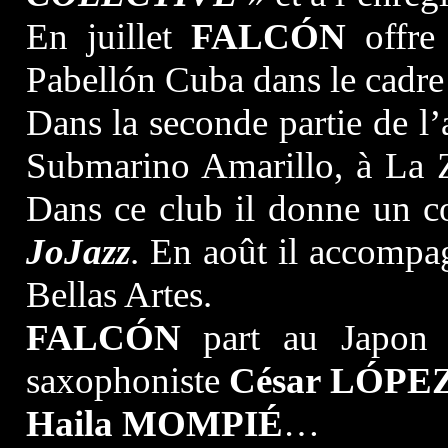
En juillet
FALCÓN
offre
Pabellón Cuba dans le cadr
Dans la seconde partie de l’
Submarino Amarillo, à La Z
Dans ce club il donne un c
JoJazz
. En août il accomp
Bellas Artes.
FALCÓN
part au Japon a
saxophoniste
César LÓPE
Haila MOMPIÉ
…