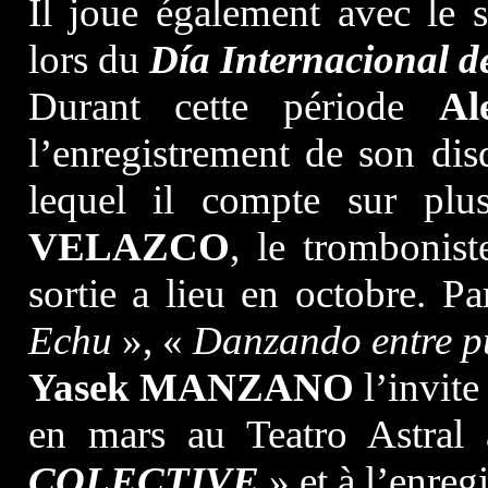
Il joue également avec le
lors du
Día Internacional de
Durant cette période
Al
l’enregistrement de son di
lequel il compte sur plu
VELAZCO
, le trombonis
sortie a lieu en octobre. P
Echu
», «
Danzando entre p
Yasek MANZANO
l’invite
en mars au Teatro Astral
COLECTIVE
» et à l’enregi