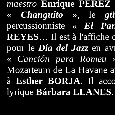
maestro
Enrique PÉREZ
«
Changuito
», le
gü
percussionniste «
El Pa
REYES
… Il est à l'affich
pour le
Día del Jazz
en av
«
Canción para Romeu
»
Mozarteum de La Havane au
à
Esther BORJA
. Il ac
lyrique
Bárbara LLANES
.