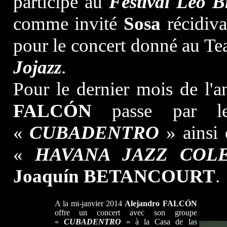
participe au
Festival Leo 
comme invité
Sosa
récidiva
pour le concert donné au Tea
Jojazz
.
Pour le dernier mois de l
FALCÓN
passe par 
«
CUBADENTRO
» ainsi 
«
HAVANA JAZZ COLE
Joaquín BETANCOURT
.
A la mi-janvier 2014
Alejandro
FALCÓN
offre un concert avec son groupe
«
CUBADENTRO
» à la Casa de las