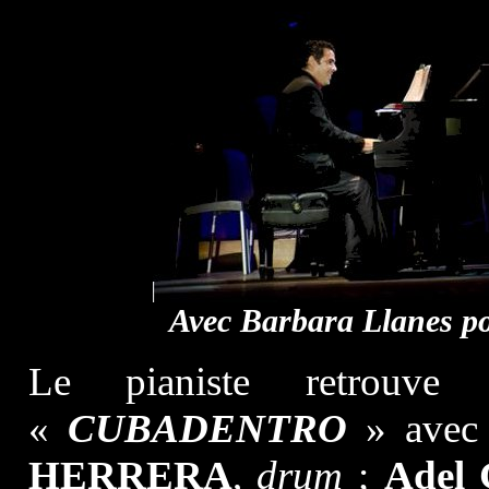
Avec Barbara Llanes p
Le pianiste retrou
«
CUBADENTRO
» ave
HERRERA
,
drum
;
Adel