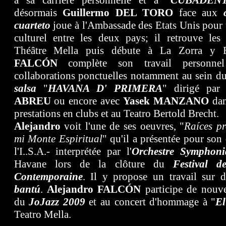
à sa carrière personnelle
et à "
CUBADEN
désormais
Guillermo DEL TORO
face aux
cuarteto
joue à l'Ambassade des Etats Unis pour
culturel entre les deux pays; il retrouve les
Théâtre Mella puis débute à La Zorra y 
FALCÓN
complète son travail personne
collaborations ponctuelles notamment au sein d
salsa
"
HAVANA D' PRIMERA
" dirigé pa
ABREU
ou encore avec
Yasek MANZANO
dan
prestations en clubs et au Teatro Bertold Brecht.
Alejandro
voit
l'une de ses oeuvres, "
Raíces p
mi Monte Espiritual
" qu'il a présentée pour son
l'I..S.A.- int
erprétée par l'
Orchestre Symphoni
Havane lors de la clôture du
Festival 
Contemporaine
. Il y propose un travail sur 
bantú
.
Alejandro
FALCÓN
participe de nouv
du
JoJazz 2009
et au concert d'hommage à "
El
Teatro Mella.