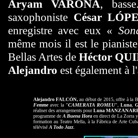
Aryam VARONA
, basse
saxophoniste
César LÓP
enregistre avec eux «
Son
même mois il est le pianist
Bellas Artes de
Héctor
QUI
Alejandro
est également à l
Alejandro
FALCÓN,
au début de 2015, offre à la B
Femme
avec la "
CAMERATA ROMEU
",
Luna
,
G
réaliser des arrangements pour
Luna MANZANAR
programme de
A Buena Hora
en direct de La Zorra 
formation au Teatro Mella, à la F
á
brica de Arte Cub
télévisé
A Todo Jazz
.