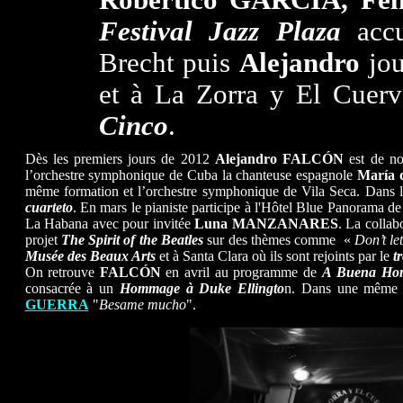
Robertico GARCÍA, Fe
Festival Jazz Plaza
accu
Brecht puis
Alejandro
jou
et à La Zorra y El Cuerv
Cinco
.
Dès les premiers jours de 2012
Alejandro
FALCÓN
est de no
l’orchestre symphonique de Cuba la chanteuse espagnole
María 
même formation et l’orchestre symphonique de Vila Seca. Dans le
cuarteto
. En mars le pianiste participe à l'Hôtel Blue Panorama 
La Habana avec pour invitée
Luna MANZANARES
. La collab
projet
The Spirit of the Beatles
sur des thèmes comme «
Don’t l
Musée des Beaux Arts
et à Santa Clara où ils sont rejoints par le
t
On retrouve
FALCÓN
en avril au programme de
A
Buena Ho
consacrée à un
Hommage à Duke Ellingto
n. Dans une même é
GUERRA
"
Besame mucho
".