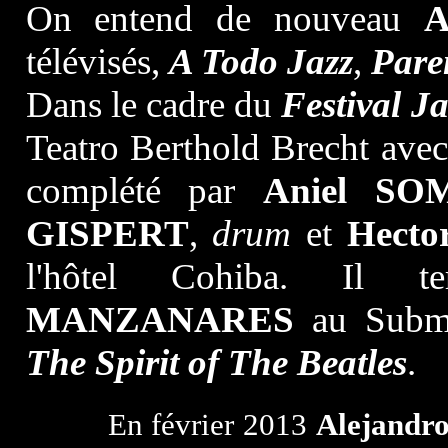
On entend de nouveau
A
télévisés,
A Todo Jazz
,
Paren
Dans le cadre du
Festival
Ja
Teatro Berthold Brecht ave
complété par
Aniel SO
GISPERT
,
drum
et
Hect
l'hôtel Cohiba. Il 
MANZANARES
au Subma
The Spirit of The Beatles
.
En février 2013
Alejandr