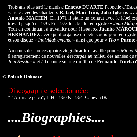
Trois ans plus tard le pianiste
Ernesto DUARTE
l’appelle d’Espag
variété avec les chanteurs
Rafael
,
Mari Trini
,
Julio Iglesias
… et
Antonio MACHÍN
. En 1971 il signe un contrat avec le label e
travail jusqu’en 1976. En 1973 le label lui enregistre «
Juan Márque
Tout en continuant à travailler pour Hispavox
Juanito MÁRQU
HERNÁNDEZ
avec qui il organise un petit studio pour enregis
et son disque «
Inolvidablemente
» ainsi que pour «
Tito
»
Puente
e
Au cours des années quatre-vingt
Juanito
travaille pour «
Miami S
il enregistrement de nouvelles
descargas
au milieu des années quat
Jam Session
» et à la bande sonore du film de
Fernando
Trueba
© Patrick Dalmace
Discographie sélectionnée:
*
"Arrimate pa'ca", L.H. 1960 & 1964, Caney 518.
....Biographies....