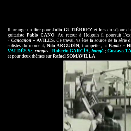
Il arrange un titre pour
Julio GUTIÉRREZ
et lors du séjour dan
guitariste
Pablo CANO
. Au retour à Holguín il poursuit l’e
«
Cancañon
»
AVILÉS
. Ce travail va être la source de la séri
solistes du moment,
Nilo ARGUDÍN
, trompette ; «
Papito
»
H
VALDÉS
Sr
,
congas
;
Roberto GARCÍA
,
bongó
;
Gustavo 
et pour deux thèmes sur
Rafael SOMAVILLA
.