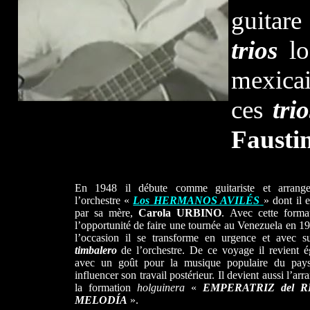
guitare
trios
lo
mexica
ces
trio
Fausti
En 1948 il débute comme guitariste et arrang
l’orchestre «
Los
HERMANOS AVILÉS
» dont il e
par sa mère,
Carola URBINO
. Avec cette forma
l’opportunité de faire une tournée au Venezuela en 1
l’occasion il se transforme en urgence et avec s
timbalero
de l’orchestre. De ce voyage il revient é
avec un goût pour la musique populaire du pay
influencer son travail postérieur. Il devient aussi l’ar
la formation
holguinera
«
EMPERATRIZ del R
MELODÍA
».