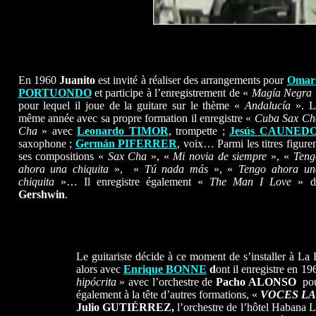
En 1960
Juanito
est invité à réaliser des arrangements pour
Omar
PORTUONDO
et participe à l’enregistrement de «
Magía Negra
pour lequel il joue de la guitare sur le thème «
Andalucía
». L
même année avec sa propre formation il enregistre «
Cuba Sax Ch
Cha
» avec
Leonardo TIMOR
, trompette ;
Jesús CAUNED
saxophone ;
Germán PIFERRER
, voix… Parmi les titres figure
ses compositions «
Sax Cha
», «
Mi novia de siempre
», «
Teng
ahora una chiquita
», «
Tú nada más
», «
Tengo ahora un
chiquita
»… Il enregistre également «
The Man I Love
» d
Gershwin
.
Le guitariste décide à ce moment de s’installer à La 
alors avec
Enrique BONNE
d
ont il enregistre en 19
hipócrita
» avec l’orchestre de
Pacho ALONSO
pour
également à la tête d’autres formations, «
VOCES LA
Julio GUTIÉRREZ,
l’orchestre de l’hôtel Habana 