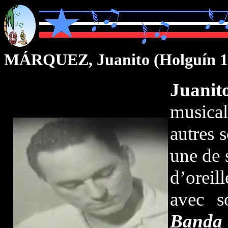
MÁRQUEZ, Juanito (
Holguín 1
Juan
it
musical
autres 
une de 
d’oreil
avec s
Banda