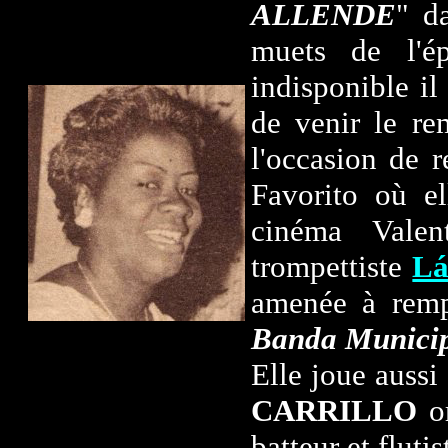
ALLENDE
" d
muets de l'é
indisponible i
de venir le re
l'occasion de 
Favorito où el
cinéma Valen
trompettiste
L
amenée à rempl
Banda Munici
Elle joue aussi
CARRILLO
or
batteur et flutis