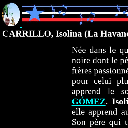
CARRILLO, Isolina (La Havane
Née dans le qu
noire dont le pè
frères passion
pour celui pl
apprend le s
GÓMEZ
.
Isol
elle apprend au
Son père qui t