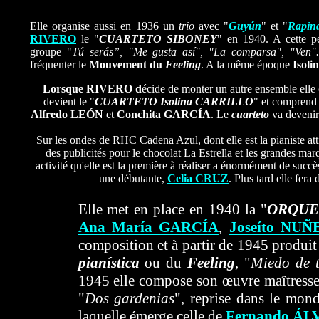
Elle organise aussi en 1936 un
trio
avec "
Guyún
" et "
Rapin
RIVERO
le "
CUARTETO SIBONEY
" en 1940. A cette pé
groupe "
Tú serás”,
"Me gusta así",
"La comparsa",
"Ven"
fréquenter le
Mouvement du
Feeling
. A la même époque
Isoli
Lorsque RIVERO d
écide de monter un autre ensemble elle 
devient le "
CUARTETO Isolina CARRILLO
" et comprend
Alfredo LEÓN
et
Conchita GARCÍA
. Le
cuarteto
va devenir
Sur les ondes de RHC Cadena Azul, dont elle est la pianiste attit
des publicités pour le chocolat La Estrella et les grandes ma
activité qu'elle est la première à réaliser a énormément de succè
une débutante,
Celia CRUZ
. Plus tard elle fer
Elle met en place en 1940 la "
ORQUE
Ana María GARCÍA
,
Joseíto NUÑ
composition et à partir de 1945 produit
pianística
ou du
Feeling
, "
Miedo de t
1945 elle compose son œuvre maîtresse
"
Dos gardenias
", reprise dans le mond
laquelle émerge celle de
Fernando ÁL