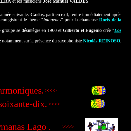
RERA
et les musiciens
José Manuel VALDÉS
'année suivante.
Carlos,
parti en exil, rentre immédiatement après
enregistrent le thème "
Imagenes
" pour la chanteuse
Doris de la
e groupe se désintègre en 1960 et
Gilberto et Eugenio
crée "
Los
te notamment sur la présence du saxophoniste
Nicolás REINOSO
,
armoniques.
>>>>
soixante-dix.
>>>>
rmanas Lago .
>>>>