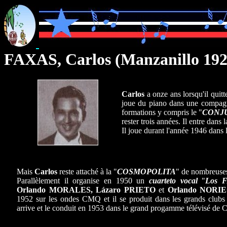
FAXAS, Carlos (Manzanillo 192
Carlos
a onze ans lorsqu'il quit
joue du piano dans une compagni
formations y compris le "
CONJ
rester trois années. Il entre dans 
Il joue durant l'année 1946 dans 
Mais
Carlos
reste attaché à la "
COSMOPOLITA
" de nombreuse
Parallèlement il organise en 1950 un
cuarteto vocal
"
Los 
Orlando MORALES, Lázaro PRIETO
et
Orlando NORI
1952 sur les ondes CMQ et il se produit dans les grands clubs
arrive et le conduit en 1953 dans le grand progamme télévisé de C