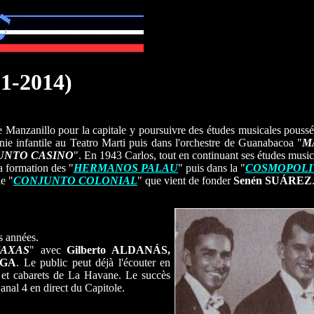
1-2014)
te Manzanillo pour la capitale y poursuivre des études musicales poussé
e infantile au Teatro Marti puis dans l'orchestre de Guanabacoa "
M
UNTO CASINO
". En 1943 Carlos, tout en continuant ses études musical
la formation des "
HERMANOS PALAU
" puis dans la "
COSMOPOLI
le "
CONJUNTO COLONIAL
" que vient de fonder
Senén SUÁREZ
s années.
FAXAS
" avec
Gilberto ALDANÁS,
EGA
. Le public peut déjà l'écouter en
 et cabarets de La Havane. Le succès
anal 4 en direct du Capitole.