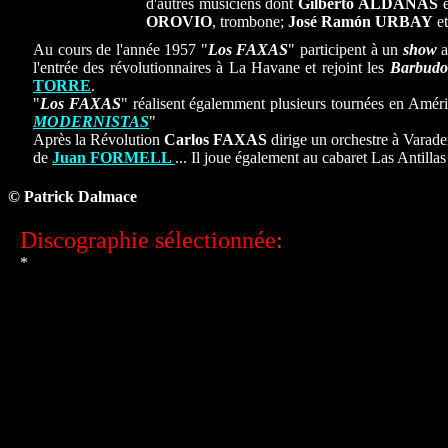
d'autres musiciens dont
Gilberto ALDANÁS
e
OROVIO
, trombone;
José Ramón URBAY
e
Au cours de l'année 1957 "
Los FAXAS
" participent à un
show
a
l'entrée des révolutionnaires à La Havane et rejoint les
Barbudo
TORRE
.
"
Los FAXAS
" réalisent égalemment plusieurs tournées en Amér
MODERNISTAS
"
Après la Révolution
Carlos FAXAS
dirige un orchestre à Varad
de
Juan FORMELL
... Il joue également au cabaret Las Antilla
© Patrick Dalmace
Discographie sélectionnée
:
*