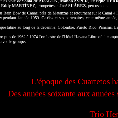
t les voix de
Sonia de ARAGÓN
,
Manon ASPER
,
Enrique HER
t
Eddy MARTÍNEZ
, trompettes et
José SUÁREZ
, percussions.
u Rain Bow de Canasi près de Matanzas et retournent sur le Canal 4 l
s
pendant l'année 1959.
Carlos
et ses partenaires, cette même année, 
ique latine au long de la décennie: Colombie, Puerto Rico, Panamá. L
ero puis de 1962 à 1974 l'orchestre de l'Hôtel Havana Libre où il comp
s avec le groupe.
L'époque des Cuartetos h
Des années soixante aux années 
Trio He