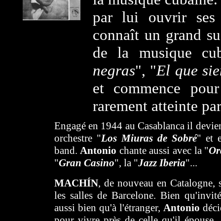
par lui ouvrir se
connaît un grand suc
de la musique cu
negras
", "
El que si
et commence pour 
rarement atteinte pa
Engagé en 1944 au Casablanca il devien
orchestre "
Los Miuras de Sobré
" et 
band.
Antonio
chante aussi avec la "
Or
"
Gran Casino
", la "
Jazz Iberia
"...
MACHÍN
, de nouveau en Catalogne, s
les salles de Barcelone. Bien qu'invit
aussi bien qu'à l'étranger,
Antonio
décid
pour vivre près de celle qu'il épouse,