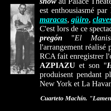
show
au Palace Theat
est enthousiasmé par l
maracas
,
güiro
,
clave
C'est lors de ce spect
pregón
"
El Manis
l'arrangement réalisé 
RCA fait enregistrer l
AZPIAZU
et son "
produisent pendant pl
New York et La Havan
Cuarteto
Machín
. "Lamen