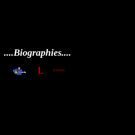
....Biographies....
L
<<<<