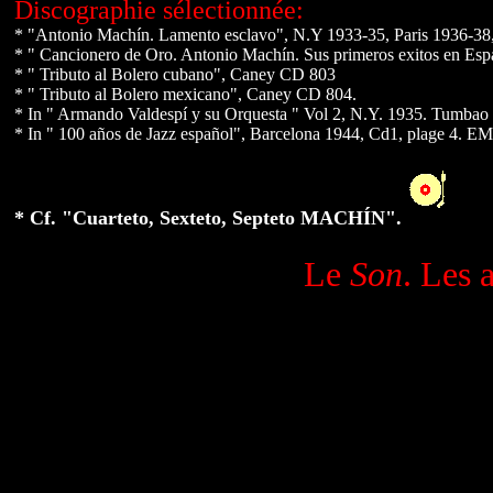
Discographie sélectionnée:
* "Antonio Machín. Lamento esclavo", N.Y 1933-35, Paris 1936-3
* " Cancionero de Oro. Antonio Machín. Sus primeros exitos en Es
* " Tributo al Bolero cubano", Caney CD 803
* " Tributo al Bolero mexicano", Caney CD 804.
* In " Armando Valdespí y su Orquesta " Vol 2, N.Y. 1935. Tumba
* In " 100 años de Jazz español", Barcelona 1944, Cd1, plage 4. EM
* Cf. "Cuarteto, Sexteto, Septeto MACHÍN".
Le
Son
. Les 