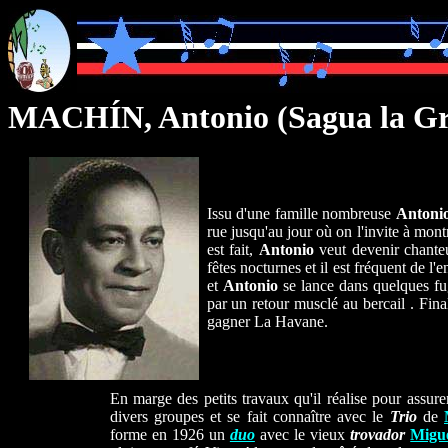
MACHÍN, Antonio (Sagua la Gr
Issu d'une famille nombreuse
Anton
rue jusqu'au jour où on l'invite à montr
est fait,
Antonio
veut devenir chanteur
fêtes nocturnes et il est fréquent de l
et
Antonio
se lance dans quelques f
par un retour musclé au bercail . Fina
gagner La Havane.
En marge des petits travaux qu'il réalise pour assurer
divers groupes et se fait connaître avec le
Trio
de
forme en 1926 un
duo
avec le vieux
trovador
Mig