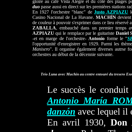
gloire au café Vista Alegre et du côté des plages 
duo
passe aussi en direct sur les premières stations r
En 1927 l'orchestre "blanc" de
Justo AZPIAZU
l
Casino Nacional de La Havane.
MACHÍN
devient 
de couleur à pouvoir s'exprimer dans ce lieu réservé a
ZABALLA
, embauché dans un premier temps 
AZPIAZU
qui le remplace par le guitariste
Daniel
-et en marge de l'orchestre-
Antonio
forme le "
S
l'opportunité d'enregistrer en 1929. Parmi les thème
Manisero
". Il organise également diverses autrse f
orchestres au début de la décennie suivante.
Trío Luna avec Machín au centre entouré du tresero En
Le succès le conduit 
Antonio María RO
danzón
avec lequel il 
En avril 1930,
Don