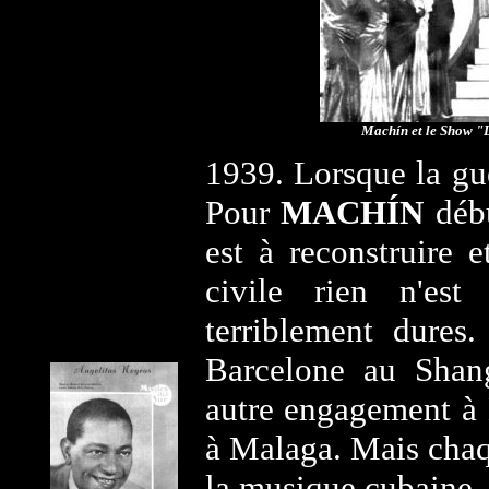
Machín et le Show "L
1939. Lorsque la gu
Pour
MACHÍN
débu
est à reconstruire 
civile rien n'est
terriblement dures
Barcelone au Shan
autre engagement à 
à Malaga. Mais cha
la musique cubaine. 