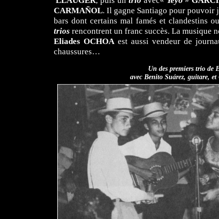
LLAUGER
, puis un
trío
avec
«
Yeyo
»
GARC
CARMAÑOL
. Il gagne Santiago pour pouvoir 
bars dont certains mal famés et clandestins o
trios
rencontrent un franc succès. La musique ne
Eliades
OCHOA
est aussi vendeur de journa
chaussures…
Un des premiers trio de E
avec Benito Suárez, guitare, et