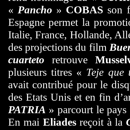
«
Pancho
»
COBAS
son f
Espagne permet la promotio
Italie, France, Hollande, Al
des projections du film
Buen
cuarteto
retrouve
Mussel
plusieurs titres «
Teje que 
avait contribué pour le disq
des Etats Unis et en fin d’
PATRIA
» parcourt le pay
En mai
Eliades
reçoit à la