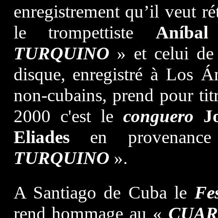
enregistrement qu’il veut rét
le trompettiste
Aníba
TURQUINO
» et celui d
disque, enregistré à Los Á
non-cubains, prend pour tit
2000 c'est le
conguero
J
Eliades
en provenance
TURQUINO
».
A Santiago de Cuba le
Fe
rend hommage au «
CUAR