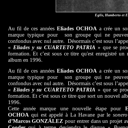
Eglis, Humberto et E
Au fil de ces années
Eliades OCHOA
a crée un so
marque typique pour son groupe qui ne peuven
confondus avec nul autre. Désormais c’est sous l’appe
«
Eliades y su CUARTETO PATRIA
» que se prod
formation. Et c’est sous ce titre qu'est enregistré un
n
album en 1996.
Au fil de ces années
Eliades OCHOA
a crée un so
marque typique pour son groupe qui ne peuven
confondus avec nul autre. Désormais c’est sous l’appe
«
Eliades y su CUARTETO PATRIA
» que se prod
formation. Et c’est sous ce titre que sort un nouvel a
1996.
Cette année marque une nouvelle étape pour
E
OCHOA
qui est appelé à La Havane par le
sonero
d’Marcos GONZÁLEZ
pour entrer dans un projet 
Cooder
qui à terme deviendra le disque «
Buena