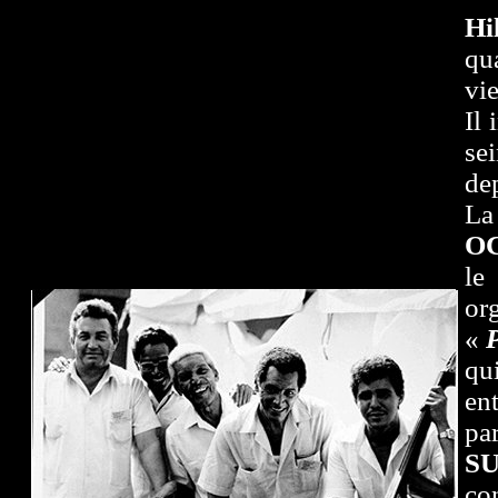
Hi
qu
vi
Il 
sei
de
La
O
l
or
«
qu
ent
p
S
co