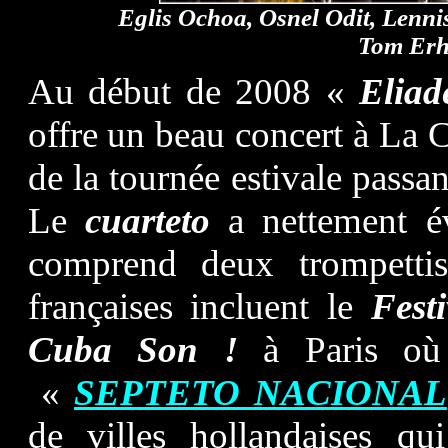
Eglis Ochoa, Osnel Odit, Lenni
Tom Erh
Au début de 2008 «
Elia
offre un beau concert à La 
de la tournée estivale passa
Le
cuarteto
a nettement év
comprend deux trompettist
françaises incluent le
Fest
Cuba Son !
à Paris o
«
SEPTETO NACIONAL
de villes hollandaises qu