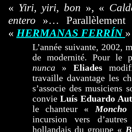
«
Yiri, yiri, bon
», «
Cald
entero
»… Parallèlemen
«
HERMANAS FERRÍN
»
L’année suivante, 2002, 
de modernité. Pour le 
nunca
»
Eliades
modifi
travaille davantage les c
s’associe des musiciens so
convie
Luís Eduardo Aut
le chanteur «
Moncho 
incursion vers d’autre
hollandais du groupe «
B