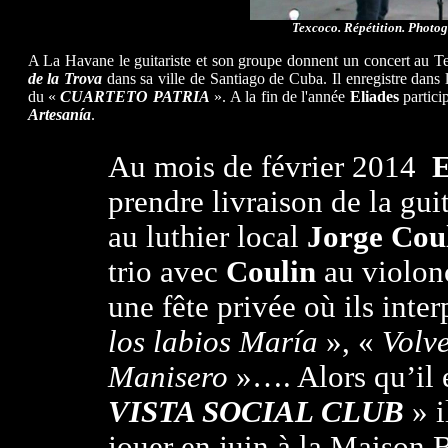
T
excoco. Répétition. Photo
A La Havane le guitariste et son groupe donnent un concert au Te
de la Trova
dans sa ville de Santiago de Cuba. Il enregistre dans 
du «
CUARTETO PATRIA
». A la fin de l'année
Eliades
partici
Artesanía
.
Au mois de février 2014
E
prendre livraison de la gu
au luthier local
Jorge Cou
trio avec
Coulin
au violonc
une fête privée où ils inte
los labios
María
», «
Volv
Manisero
»…. Alors qu’il 
VISTA SOCIAL CLUB
» i
jouer en juin à la Maison 