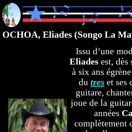
OCHOA,
Eliades
(Songo La Ma
Issu d’une mod
Eliades
est, dès 
à six ans égrène
du
tres
et ses 
guitare, chan
joue de la guit
années
Ca
complètement