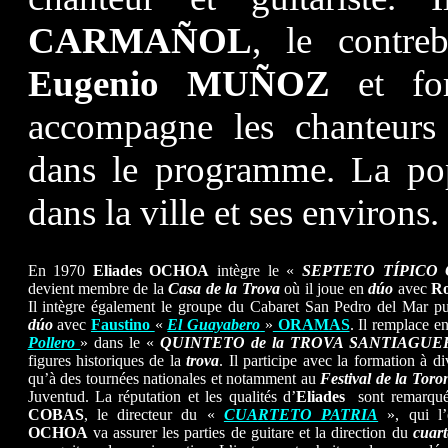
CARMAÑOL
, le contre
Eugenio MUÑOZ
et fo
accompagne les chanteur
dans le programme. La pop
dans la ville et ses environs.
En 1970
Eliades OCHOA
intègre le «
SEPTETO TÍPICO
devient membre de la
Casa de la Trova
où il joue en
dúo
avec
R
Il intègre également le groupe du Cabaret San Pedro del Mar pu
dúo
avec
Faustino
«
El Guayabero
»
ORAMAS
. Il remplace 
Pollero
» dans le «
QUINTETO de la TROVA SANTIAGUE
figures historiques de la
trova
. Il participe avec la formation à div
qu’à des tournées nationales et notamment au
Festival de la Toro
Juventud. La réputation et les qualités d’
Eliades
sont remarqu
COBAS
, le directeur du «
CUARTETO PATRIA
», qui l’
OCHOA
va assurer les parties de guitare et la direction du
cuart