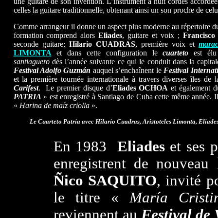
une guitare de son invention. L’instrument a huit cordes accordé
celles la guitare traditionnelle, obtenant ainsi un son proche de cel
Comme arrangeur il donne un aspect plus moderne au répertoire d
formation comprend alors
Eliades
, guitare et voix ;
Francisc
seconde guitare;
Hilario CUADRAS
, première voix et
marac
LIMONTA
et dans cette configuration le
cuarteto
est élu 
santiaguero
dès l’année suivante ce qui le conduit dans la capita
Festival Adolfo Guzmán
auquel s’enchaînent le
Festival Interna
et la première tournée internationale à travers diverses îles de 
Carifest
. Le premier disque d’
Eliades
OCHOA
et également 
PATRIA
» est enregistré à Santiago de Cuba cette même année. Il
«
Harina de maíz criolla
».
Le Cuarteto Patria avec Hilario Cuadras, Aristoteles Limonta, Eliade
En 1983
Eliades
et ses p
enregistrent de nouveau 
Ñico SAQUITO
, invité p
le titre «
María Crist
reviennent au
Festival de