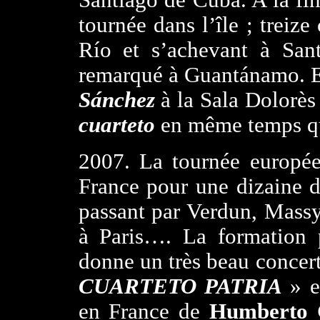
Santiago de Cuba. A la fi
tournée dans l’île ; treiz
Río et s’achevant à San
remarqué à Guantánamo. E
Sánchez
à la Sala Dolorès
cuarteto
en même temps qu
2007.
La tournée europée
France pour une dizaine d
passant par Verdun, Massy
à Paris…. La formation p
donne un très beau concer
CUARTETO PATRIA
» e
en France de
Humberto