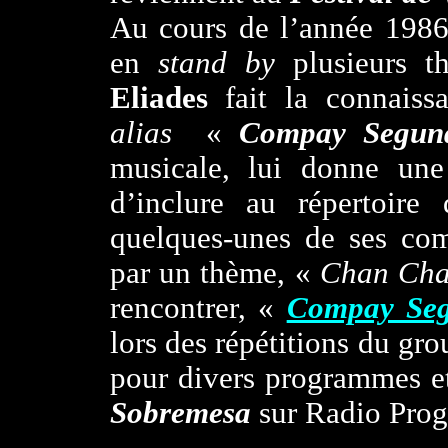
Au cours de l’année 198
en
stand by
plusieurs th
Eliades
fait la connais
alias
«
Compay Segun
musicale, lui donne un
d’inclure au répertoir
quelques-unes de ses co
par un thème, «
Chan Ch
rencontrer, «
Compay Se
lors des répétitions du gro
pour divers programmes e
Sobremesa
sur Radio Prog