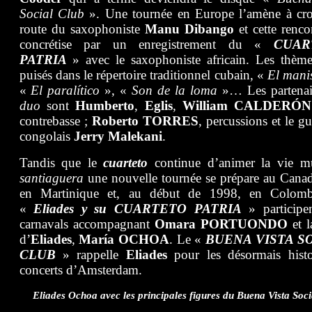
Social Club
». Une tournée en Europe l’amène à croi
route du saxophoniste
Manu Dibango
et cette renco
concrétise par un enregistrement du «
CUAR
PATRIA
» avec le saxophoniste africain. Les thème
puisés dans le répertoire traditionnel cubain, «
El mani
«
El paralítico
», «
Son de la loma
»… Les partenai
duo
sont
Humberto
,
Eglis
,
William CALDERÓN
contrebasse ;
Roberto TORRES
, percussions et le gui
congolais
Jerry Malekani
.
Tandis que le
cuarteto
continue d’animer la vie mu
santiaguera
une nouvelle tournée se prépare au Canad
en Martinique et, au début de 1998, en Colom
«
Eliades y su CUARTETO PATRIA
» participe
carnavals accompagnant
Omara PORTUONDO
et l
d’
Eliades
,
María OCHOA
. Le «
BUENA VISTA S
CLUB
» rappelle
Eliades
pour les désormais histo
concerts d’Amsterdam.
Eliades Ochoa avec les principales figures du Buena Vista Soci