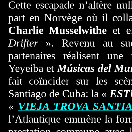
Cette escapade n’altère nu
part en Norvège où il coll
Charlie Musselwithe
et e
Drifter
». Revenu au su
partenaires réalisent une
Yeyeiba et
Músicas del Mu
fait coïncider sur les sc
Santiago de Cuba: la «
EST
«
VIEJA TROVA SANTI
l’Atlantique emmène la for
prestation commune avec