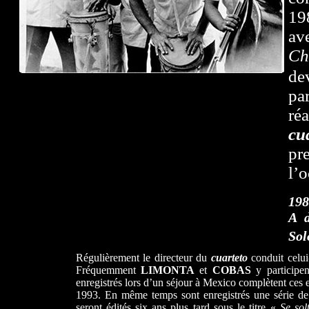
19
av
Ch
de
pa
ré
cu
pr
l’o
198
A d
Sol
Régulièrement le directeur du
cuarteto
conduit celui
Fréquemment
LIMONTA
et
COBAS
y participe
enregistrés lors d’un séjour à Mexico complètent ces
1993. En même temps sont enregistrés une série de 
seront édités six ans plus tard sous le titre «
Se sol