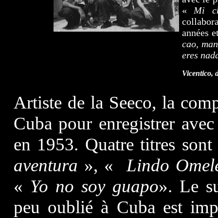
«
Mi ch
collabor
années e
cao, man
eres nad
Vicentico, 
Artiste de la Seeco, la com
Cuba pour enregistrer avec
en 1953. Quatre titres sont
aventura
», «
Lindo Omel
«
Yo no soy guapo
». Le s
peu oublié à Cuba est imp