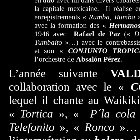
en
duo
avec lui dans divers cabarets
la capitale mexicaine. Il réalise
enregistrements «
Rumba, Rumba
»
avec la formation des «
Hermanos
1946 avec
Rafael de Paz
(«
D
Tumbaito
»…) avec le contrebassi
et son «
CONJUNTO TROPI
l’orchestre de
Absalón Pérez
.
L’année suivante
VALD
collaboration avec le «
C
lequel il chante au Waiki
«
Tortica
», «
P´la cola
Telefonito
», «
Ronco
»… s