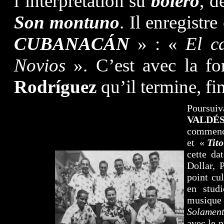
l’interprétation su
bolero
, d
Son montuno
. Il enregistr
CUBANACÁN
» : «
El c
Novios
». C’est avec la f
Rodríguez
qu’il termine, fi
Poursuiv
VALDÉ
commence
et «
Tito
cette da
Dollar,
point cu
en stud
musique 
Solament
avec le p