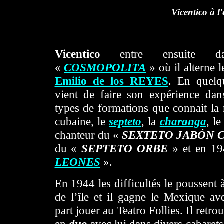
Vicentico à l
Vicentico
entre ensuite d
«
COSMOPOLITA
» où il alterne l
Emilio de los REYES
. En quel
vient de faire son expérience dans
types de formations que connait la 
cubaine, le
septeto
, la
charanga
, l
chanteur du «
SEXTETO JABÓN 
du «
SEPTETO ORBE
» et en 19
LEONES
».
En 1944 les difficultés le poussent 
de l’île et il gagne le Mexique av
part jouer au Teatro Follies. Il retr