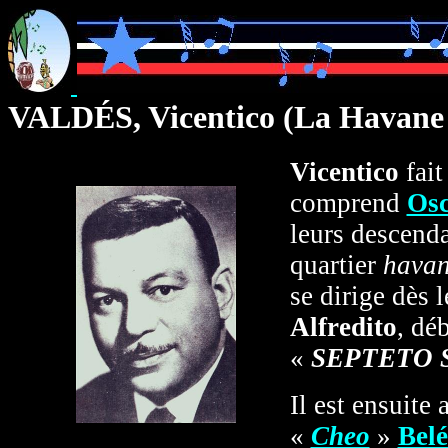
VALDÉS, V
icentico
(La Havane 
Vicentico
fait
comprend
Os
leurs descen
quartier
havan
se dirige dès 
Alfredito
, dé
«
SEPTETO
Il est ensuite
«
Cheo
»
Bel