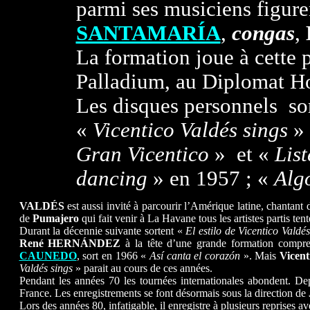
parmi ses musiciens figur
SANTAMARÍA
,
congas
,
La formation joue à cette 
Palladium, au Diplomat 
Les disques personnels so
«
Vicentico Valdés sings
» 
Gran Vicentico
» et «
Lis
dancing
» en 1957 ; «
Algo
VALDÉS
est aussi invité à parcourir l’Amérique latine, chantant
de
Pumajero
qui fait venir à La Havane tous les artistes partis tent
Durant la décennie suivante sortent «
El estilo de Vicentico Valdés
René HERNÁNDEZ
à la tête d’une grande formation compre
CAUNEDO
, sort en 1966 «
Así canta el corazón
». Mais
Vicent
Valdés sings
» parait au cours de ces années.
Pendant les années 70 les tournées internationales abondent. Dep
France. Les enregistrements se font désormais sous la direction de
Lors des années 80, infatigable, il enregistre à plusieurs reprises a