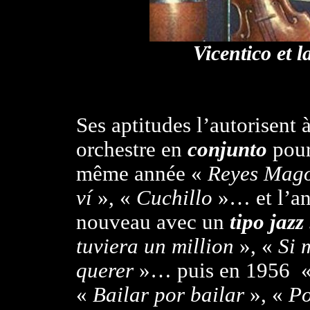
Vicentico et 
Ses aptitudes l’autorisent 
orchestre en
conjunto
pour
même année «
Reyes Mag
ví
», «
Cuchillo
»… et l’an
nouveau avec un
tipo jazz
tuviera un million
», «
Si 
querer
»… puis en 1956 
«
Bailar por bailar
», «
Po