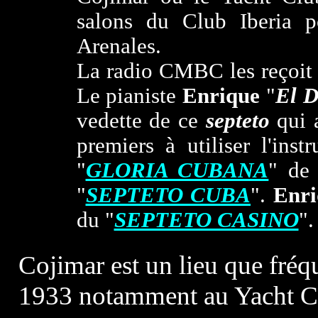
salons du Club Iberia 
Arenales.
La radio CMBC les reçoit 
Le pianiste
Enrique
"
El D
vedette de ce
septeto
qui a
premiers à utiliser l'ins
"
GLORIA CUBANA
" de
"
SEPTETO CUBA
".
Enri
du "
SEPTETO CASINO
".
Cojimar est un lieu que fré
1933 notamment au Yacht Clu