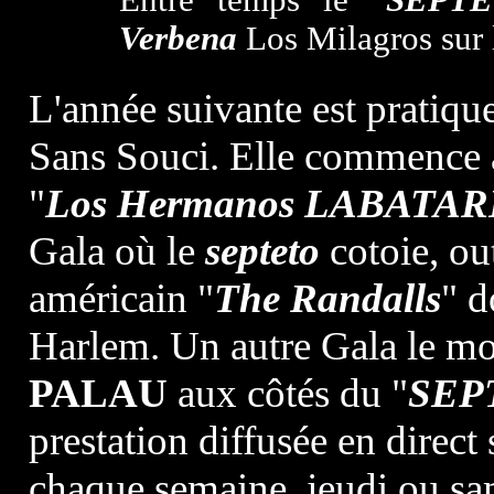
Entre temps le "
SEPT
Verbena
Los Milagros sur 
L'année suivante est pratiq
Sans Souci. Elle commence 
"
Los Hermanos LABATA
Gala où le
septeto
cotoie, ou
américain "
The Randalls
" d
Harlem. Un autre Gala le mo
PALAU
aux côtés du "
SEP
prestation diffusée en direct
chaque semaine, jeudi ou sam