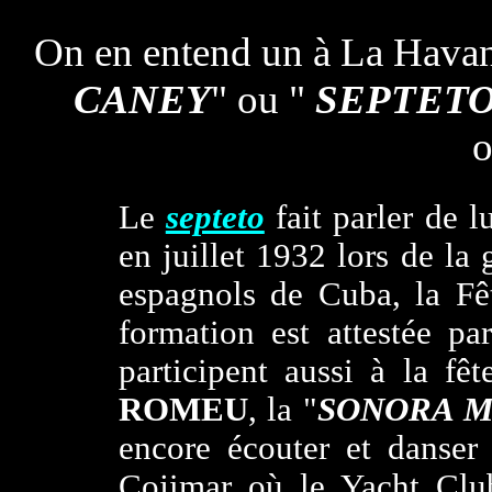
On en entend un à La Havane
CANEY
" ou "
SEPTET
o
Le
septeto
fait parler de l
en juillet 1932 lors de la 
espagnols de Cuba, la Fê
formation est attestée pa
participent aussi à la fêt
ROMEU
, la "
SONORA 
encore écouter et danser
Cojimar où le Yacht Club