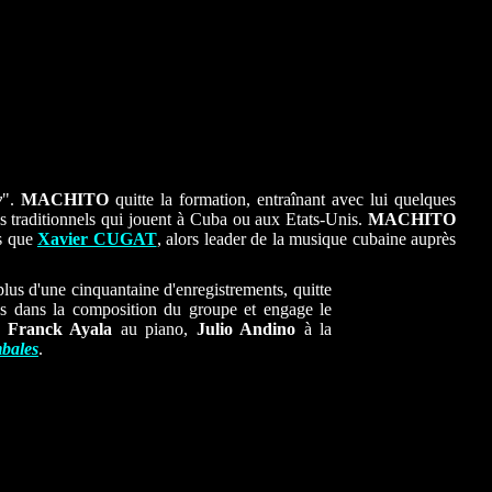
y
".
MACHITO
quitte la formation, entraînant avec lui quelques
s traditionnels qui jouent à Cuba ou aux Etats-Unis.
MACHITO
ts que
Xavier CUGAT
, alors leader de la musique cubaine auprès
plus d'une cinquantaine d'enregistrements, quitte
ns dans la composition du groupe et engage le
,
Franck Ayala
au piano,
Julio Andino
à la
mbales
.