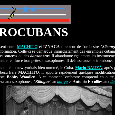
AFROCUBANS
sent entre
MACHITO
et
IZNAGA
directeur de l'orchestre "
Sibone
re formation. Celle-ci se démarque immédiatement des ensembles cubain
des
soneros
ou des
danzoneros
. Il abandonne également les instrumen
entrer en force trompettes et saxophones. Il délaisse aussi le trombone.
ns un club new-yorkais bien nommé, le Cuba.
Mario BAUZÁ
, après 
 beau-frère
MACHITO
. Il apporte rapidement quelques modificatio
iste
Bobby Woodlen
. A ce moment l'orchestre comprend en outre
ra
aux saxophones, "
Bilingue
" au
bongó
et
Antonio Escollies
aux
ti