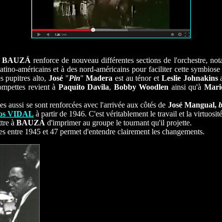
BAUZÁ
renforce de nouveau différentes sections de l'orchestre, no
latino-américains et à des nord-américains pour faciliter cette symbiose 
 pupitres alto,
José
"
Pin
"
Madera
est au ténor et
Leslie Johnakins
a
ompettes revient à
Paquito Davila
,
Bobby Woodlen
ainsi qu'à
Mari
es aussi se sont renforcées avec l'arrivée aux côtés de
José Mangual,
os VIDAL
à partir de 1946. C'est véritablement le travail et la virtuosi
tre à
BAUZÁ
d'imprimer au groupe le tournant qu'il projette.
ées entre 1945 et 47 permet d'entendre clairement les changements.