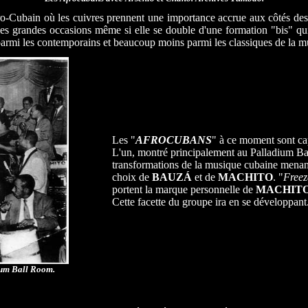
ro-Cubain où les cuivres prennent une importance accrue aux côtés des 
 les grandes occasions même si elle se double d'une formation "bis" qui
 parmi les contemporains et beaucoup moins parmi les classiques de la 
Les "
AFROCUBANS
" à ce moment sont ca
L'un, montré principalement au Palladium Ba
transformations de la musique cubaine menan
choix de
BAUZÁ
et de
MACHITO
. "
Freez
portent la marque personnelle de
MACHIT
Cette facette du groupe ira en se développant
ium Ball Room.