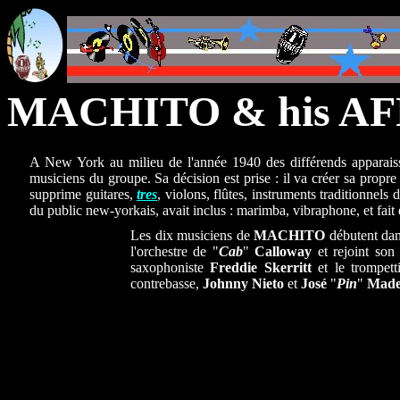
MACHITO & his 
A New York au milieu de l'année 1940 des différends apparais
musiciens du groupe. Sa décision est prise : il va créer sa prop
supprime guitares,
tres
, violons, flûtes, instruments traditionnels 
du public new-yorkais, avait inclus : marimba, vibraphone, et fait 
Les dix musiciens de
MACHITO
débutent da
l'orchestre de "
Cab
"
Calloway
et rejoint son
saxophoniste
Freddie Skerritt
et le trompett
contrebasse,
Johnny Nieto
et
José
"
Pin
"
Made