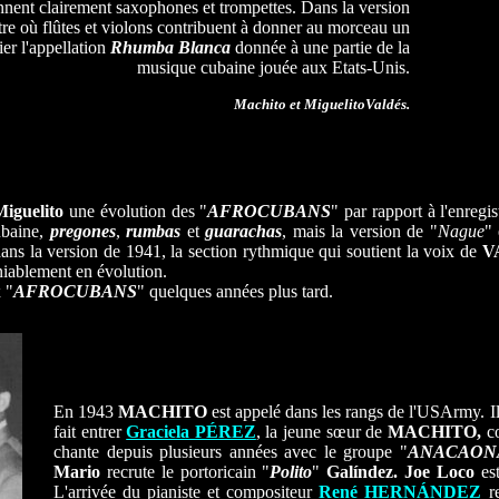
nent clairement saxophones et trompettes. Dans la version
tre où flûtes et violons contribuent à donner au morceau un
ier l'appellation
Rhumba Blanca
donnée à une partie de la
musique cubaine jouée aux Etats-Unis.
Machito et MiguelitoValdés.
Miguelito
une évolution des "
AFROCUBANS
" par rapport à l'enreg
ubaine,
pregones
,
rumbas
et
guarachas
, mais la version de "
Nague
" 
dans la version de 1941, la section rythmique qui soutient la voix de
V
niablement en évolution.
 "
AFROCUBANS
" quelques années plus tard.
En 1943
MACHITO
est appelé dans les rangs de l'USArmy. Il 
fait entrer
Graciela PÉREZ
, la jeune sœur de
MACHITO,
co
chante depuis plusieurs années avec le groupe "
ANACAON
Mario
recrute le portoricain "
Polito
"
Galíndez. Joe Loco
es
L'arrivée du pianiste et compositeur
René HERNÁNDEZ
r