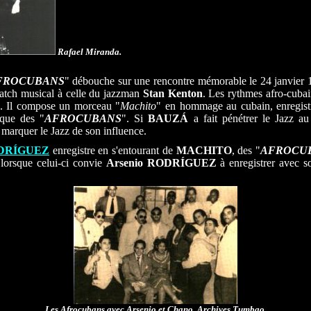
Rafael Miranda.
FROCUBANS
" débouche sur une rencontre mémorable le 24 janvier
match musical à celle du jazzman
Stan Kenton
. Les rythmes afro-cuba
l. Il compose un morceau "
Machito
" en hommage au cubain, enregist
mique des "
AFROCUBANS
". Si
BAUZÁ
a fait pénétrer le Jazz a
 marquer le Jazz de son influence.
ODRÍGUEZ
enregistre en s'entourant de
MACHITO
, des "
AFROCU
 lorsque celui-ci convie
Arsenio RODRÍGUEZ
à enregistrer avec so
Les Afrocubans avec Arsenio et Chano. Archives Tumbao.