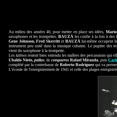
Au milieu des années 40, pour mettre en place ses idées,
Mario
saxophones et les trompettes.
BAUZÁ
les confie à la fois à des 
Gene Johnson, Fred Skerritt
et
BAUZÁ
lui-même occupent les
instrument peu usité dans la musique cubaine. Le pupitre des tr
vient du saxophone à la trompette.
Les
latinos
restent bien entendu les maîtres des percussions qui ell
Ubaldo Nieto,
pailas
; de
congueros
Rafael Miranda
, puis
Carl
complété par la contrebasse de
Roberto Rodríguez
qui va permet
L'écoute de l'enregistrement de 1941 et celle des plages enregistr