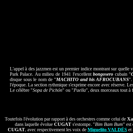
L'appel à des jazzmen est un premier indice montrant sur quelle 
Park Palace. Au milieu de 1941 l'excellent
bongosero
cubain "
disque sous le nom de "
MACHITO and his AFROCUBANS
".
l'époque. La section rythmique s'exprime encore avec réserve. Le
Le célèbre "
Sopa de Pichón
" ou "
Paella
", deux morceaux tout à f
Toutefois l'évolution par rapport à des orchestres comme celui de
Xa
dans laquelle évolue
CUGAT
s'estompe. "
Bim Bam Bum
" est
CUGAT
, avec respectivement les voix de
Miguelito VALDÉS
et