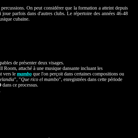
percussions. On peut considérer que la formation a atteint depuis
 joue parfois dans d'autres clubs. Le répertoire des années 46-48
musique cubaine.
pables de présenter deux visages.
ll Room, attaché à une musique dansante incluant les
t vers le
mambo
que l'on perçoit dans certaines compositions ou
elandia
", "
Que rico el mambo
", enregistrées dans cette période
O
dans ce processus.
.