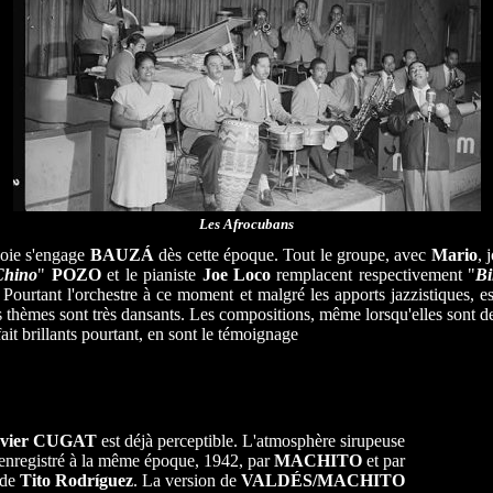
Les Afrocubans
voie s'engage
BAUZÁ
dès cette époque. Tout le groupe, avec
Mario
, 
Chino
"
POZO
et le pianiste
Joe Loco
remplacent respectivement "
Bi
 Pourtant l'orchestre à ce moment et malgré les apports jazzistiques, 
s thèmes sont très dansants. Les compositions, même lorsqu'elles sont 
ait brillants pourtant, en sont le témoignage
.
vier CUGAT
est déjà perceptible. L'atmosphère sirupeuse
 enregistré à la même époque, 1942, par
MACHITO
et par
 de
Tito Rodr
í
guez
. La version de
VALDÉS/MACHITO