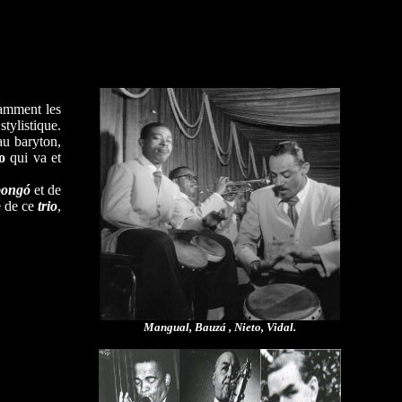
tamment les
stylistique.
u baryton,
o
qui va et
bongó
et de
té de ce
trio
,
Mangual, Bauzá , Nieto, Vidal.