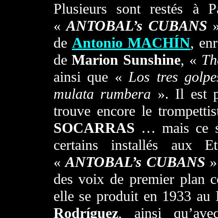
Plusieurs sont restés à 
«
ANTOBAL’s CUBANS
»
de
Antonio MACHÍN
, en
de
Marion Sunshine
, «
Th
ainsi que «
Los tres golpe
mulata rumbera
». Il est
trouve encore le trompetti
SOCARRAS
… mais ce so
certains installés aux 
«
ANTOBAL’s CUBANS
».
des voix de premier plan
elle se produit en 1933 a
Rodríguez
, ainsi qu’a