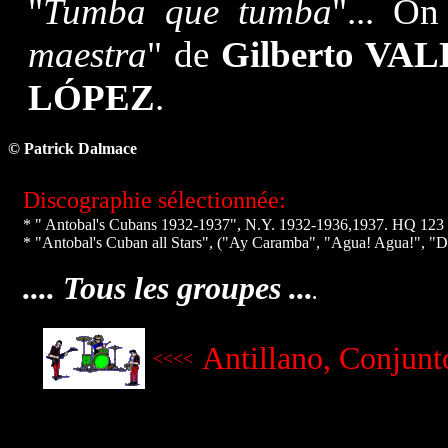
"
Tumba que tumba
"... On
maestra
" de
Gilberto VA
LÓPEZ
.
© Patrick Dalmace
Discographie sélectionnée:
* "
Antobal's Cubans 1932-1937", N.Y. 1932-1936,1937. HQ 123
* "Antobal's Cuban all Stars", ("Ay Caramba", "Agua! Agua!", 
.... Tous l
es groupes ...
.
Antillano, Conjunt
<<<<