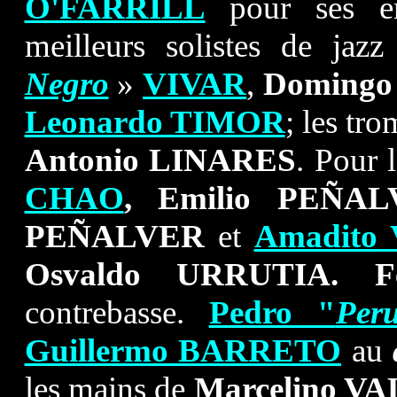
O'FARRILL
pour ses enr
meilleurs solistes de jazz
Negro
»
VIVAR
,
Doming
Leonardo TIMOR
; les tr
Antonio LINARES
. Pour 
CHAO
, Emilio PEÑA
PEÑALVER
et
Amadito
Osvaldo URRUTIA.
F
contrebasse.
Pedro "
Per
Guillermo BARRETO
au
les mains de
Marcelino V