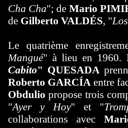
Cha Cha
"; de
Mario PIM
de
Gilberto VALDÉS
, "
Los
Le quatrième enregistreme
Mangué
" à lieu en 1960.
Cabito
" QUESADA
prenne
Roberto GARCÍA
entre fa
Obdulio
propose trois comp
"
Ayer y Hoy
" et "
Trom
collaborations avec
Mari