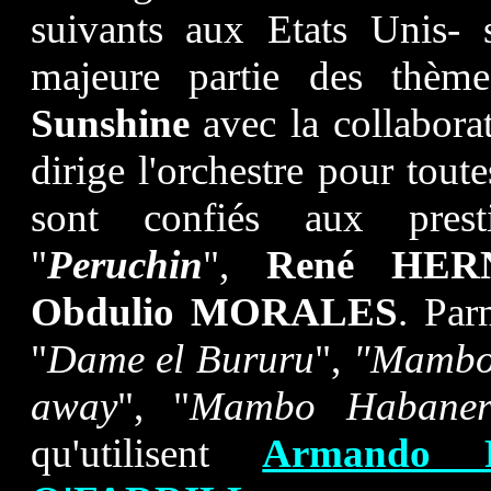
suivants aux Etats Unis- s
majeure partie des thème
Sunshine
avec la collabora
dirige l'orchestre pour tout
sont confiés aux prest
"
Peruchin
",
René HER
Obdulio MORALES
. Par
"
Dame el Bururu
",
"Mambo 
away
", "
Mambo Habaner
qu'utilisent
Armando