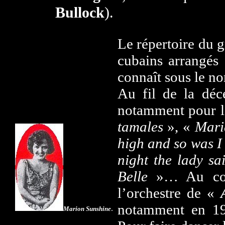
Bullock
).
Le répertoire du
cubains arrangés 
connaît sous le n
Au fil de la dé
notamment pour l
tamales
», «
Mari
high and so was I
night the lady sa
Belle
»… Au cour
l’orchestre de «
notamment en 19
.
Marion Sunshine