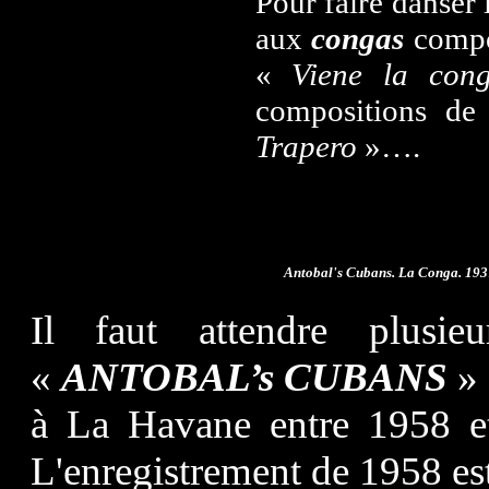
Pour faire danser 
aux
congas
comp
«
Viene la con
compositions d
Trapero
»….
Antobal's Cubans. La Conga. 1937
Il faut attendre plusie
«
ANTOBAL’s CUBANS
» 
à La Havane entre 1958 et
L'enregistrement de 1958 est