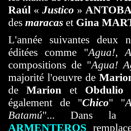
Raúl
«
Justico
»
ANTOB
des
maracas
et
Gina MAR
L'année suivantes deux no
éditées comme "
Agua!, 
compositions de "
Agua! A
majorité l'oeuvre de
Mario
de
Marion
et
Obdulio
également de "
Chico
" "
A
Batamú
"... Dans la 
ARMENTEROS
rempla