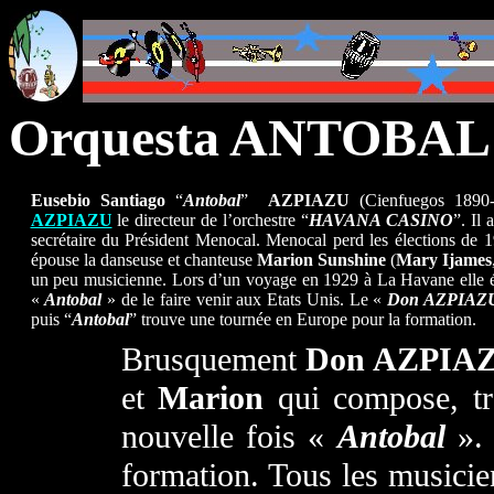
Orquesta ANTOBAL
Eusebio Santiago
“
Antobal
”
AZPIAZU
(Cienfuegos 1890
AZPIAZU
le directeur de l’orchestre “
HAVANA CASINO
”. Il
secrétaire du Président Menocal. Menocal perd les élections de 
épouse la danseuse et chanteuse
Marion Sunshine
(
Mary Ijames
un peu musicienne. Lors d’un voyage en 1929 à La Havane elle éc
«
Antobal
» de le faire venir aux Etats Unis. Le «
Don AZPIA
puis “
Antobal
” trouve une tournée en Europe pour la formation.
Brusquement
Don AZPIA
et
Marion
qui compose, tr
nouvelle fois «
Antobal
». 
formation. Tous les musicie