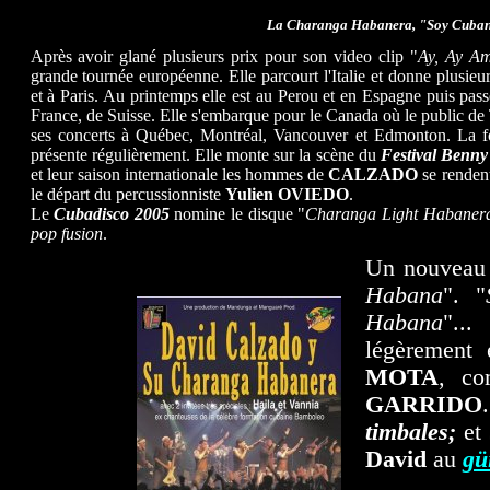
La Charanga Habanera, "Soy Cubano
Après avoir glané plusieurs prix pour son video clip "
Ay, Ay A
grande tournée européenne. Elle parcourt l'Italie et donne plusie
et à Paris. Au printemps elle est au Perou et en Espagne puis passe 
France, de Suisse. Elle s'embarque pour le Canada où le public de 
ses concerts à Québec, Montréal, Vancouver et Edmonton. La form
présente régulièrement. Elle monte sur la scène du
Festival Benn
et leur saison internationale les hommes de
CALZADO
se rendent
le départ du percussionniste
Yulien OVIEDO
.
Le
Cubadisco 2005
nomine le disque "
Charanga Light Habaner
pop fusion
.
Un nouveau d
Habana
". "
Habana
"...
légèrement
MOTA
, co
GARRIDO
timbales;
et
David
au
gü