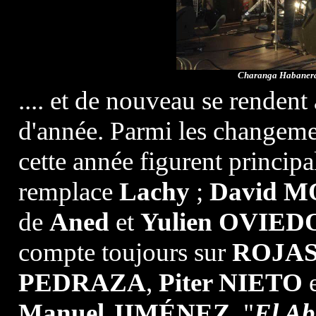
Charanga Habanera.
.... et de nouveau se rendent
d'année. Parmi les changeme
cette année figurent princip
remplace
Lachy
;
David M
de
Aned
et
Yulien OVIED
compte toujours sur
ROJA
PEDRAZA
,
Piter NIETO
Manuel JIMÉNEZ
, "
El Ab