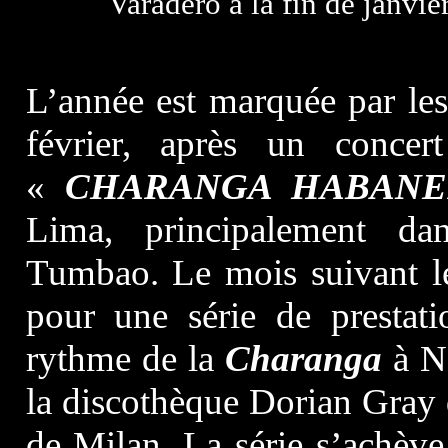
Varadero à la fin de janvie
L’année est marquée par le
février, après un conce
«
CHARANGA HABANE
Lima, principalement da
Tumbao. Le mois suivant 
pour une série de prestat
rythme de la
Charanga
à Na
la discothèque Dorian Gray
de Milan. La série s’achèv