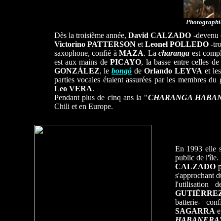
Photographie
Dès la troisième année,
David CALZADO
-devenu d
Victorino PATTERSON
et
Leonel POLLEDO
-tr
saxophone, confié à
MAZA
. La
charanga
est compl
est aux mains de
PICAYO
, la basse entre celles d
GONZÁLEZ
, le
bongó
de
Orlando LEYVA
et le
parties vocales étaient assurées par les membres du 
Leo VERA
.
Pendant plus de cinq ans la "
CHARANGA HABA
Chili et en Europe.
En 1993 elle s
public de l'île.
CALZADO
p
s'approchant d
l'utilisatio
GUTIÉRRE
batterie- co
SAGARRA
e
HABANERA