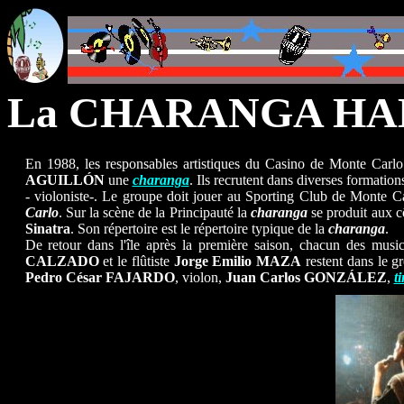
La CHARANGA H
En 1988, les responsables artistiques du Casino de Monte Carlo
AGUILLÓN
une
charanga
. Ils recrutent dans diverses formation
- violoniste-. Le groupe doit jouer au Sporting Club de Monte Ca
Carlo
. Sur la scène de la Principauté la
charanga
se produit aux c
Sinatra
. Son répertoire est le répertoire typique de la
charanga
.
De retour dans l'île après la première saison, chacun des musi
CALZADO
et le flûtiste
Jorge Emilio MAZA
restent dans le g
Pedro César FAJARDO
, violon,
Juan Carlos GONZÁLEZ
,
t