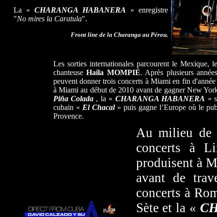
La «
CHARANGA HABANERA
» enregistre
"
No mires la Caratula
".
Front line de la Charanga au Pérou.
Les sorties internationales parcourent le Mexique, l
chanteuse
Haila MOMPIÉ
. Après plusieurs année
peuvent donner trois concerts à Miami en fin d'année
à Miami au début de 2010 avant de gagner New York
Piña Colada
, la «
CHARANGA HABANERA
» s
cubain «
El Chacal
» puis gagne l’Europe où le publ
Provence.
Au milieu de 
concerts à L
produisent à M
avant de trav
concerts à Ro
Sète et la «
C