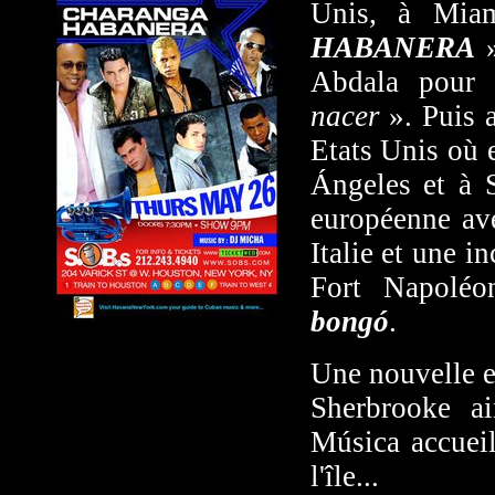
Unis, à Mia
HABANERA
Abdala pour 
nacer
». Puis 
Etats Unis où 
Ángeles et à 
européenne av
Italie et une i
Fort Napolé
bongó
.
Une nouvelle e
Sherbrooke ai
Música accueil
l'île...