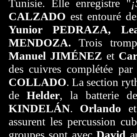
Tunisie. Elle enregistre "
¡
CALZADO
est entouré d
Yunior PEDRAZA, Lea
MENDOZA.
Trois trompe
Manuel JIMÉNEZ
et
Car
des cuivres complétée pa
COLLADO
. La section r
de
Helder
, la batterie 
KINDELÁN
.
Orlando
e
assurent les percussion cu
groupes sont avec
David
au