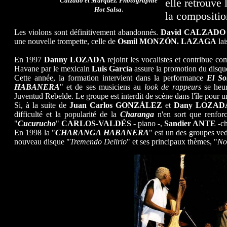
Calzado et Márquez. Photographie
elle retrouve
.
Hot Salsa
la compositio
Les violons sont définitivement abandonnés.
David CALZADO
une nouvelle trompette, celle de
Osmil MONZÓN.
LAZAGA
lai
En 1997
Danny LOZADA
rejoint les vocalistes et contribue 
Havane par le mexicain
Luis García
assure la promotion du disqu
Cette année, la formation intervient dans la performance
El S
HABANERA
" et de ses musiciens au
look de rappeurs
se heur
Juventud Rebelde. Le groupe est interdit de scène dans l'île pour u
Si, à la suite de
Juan Carlos GONZÁLEZ
et
Dany LOZAD
difficulté et la popularité de la
Charanga
n'en sort que renforc
"
Cucurucho
"
CARLOS-VALDÉS
- piano -,
Sandier ANTE
-ch
En 1998 la "
CHARANGA HABANERA
" est un des groupes ved
nouveau disque "
Tremendo Delirio
" et ses principaux thèmes, "
No