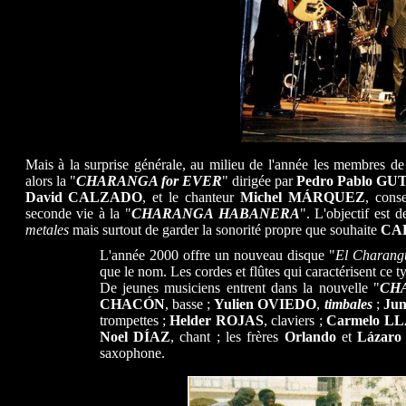
Mais à la surprise générale, au milieu de l'année les membres de
alors la "
CHARANGA for EVER
" dirigée par
Pedro Pablo GU
David
CALZADO
, et le chanteur
Michel MÁRQUEZ
, cons
seconde vie à la "
CHARANGA HABANERA
". L'objectif est 
metales
mais surtout de garder la sonorité propre que souhaite
CA
L'année 2000 offre un nouveau disque "
El Charang
que le nom. Les cordes et flûtes qui caractérisent ce 
De jeunes musiciens entrent dans la nouvelle "
CH
CHACÓN
, basse ;
Yulien OVIEDO
,
timbales
;
Ju
trompettes ;
Helder
ROJAS
, claviers ;
Carmelo L
Noel DÍAZ
, chant ; les frères
Orlando
et
Lázar
saxophone.