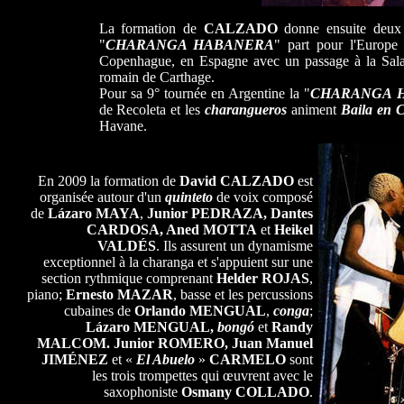
La formation de
CALZADO
donne ensuite deux
"
CHARANGA HABANERA
" part pour l'Europe
Copenhague, en Espagne avec un passage à la Sala Bi
romain de Carthage.
Pour sa 9° tournée en Argentine la "
CHARANGA 
de Recoleta
et les
charangueros
animent
Baila en 
Havane.
En 2009 la formation de
David CALZADO
est
organisée autour d'un
quinteto
de voix composé
de
Lázaro MAYA
,
Junior PEDRAZA, Dantes
CARDOSA, Aned MOTTA
et
Heikel
VALDÉS
. Ils assurent un dynamisme
exceptionnel à la charanga et s'appuient sur une
section rythmique comprenant
Helder ROJAS
,
piano;
Ernesto MAZAR
, basse et les percussions
cubaines de
Orlando MENGUAL
,
conga
;
Lázaro MENGUAL,
bongó
et
Randy
MALCOM. Junior ROMERO, Juan Manuel
JIMÉNEZ
et «
El Abuelo
»
CARMELO
sont
les trois trompettes qui œuvrent avec le
saxophoniste
Osmany COLLADO
.