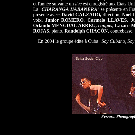
et l'année suivante un
live
est enregistré aux Etats Uni
La "
CHARANGA HABANERA
" se présente en Fr
présente avec:
David CALZADO,
direction,
Noel 
voix,
Junior ROMERO, Carmelo LLAVES, J
Orlando MENGUAL ABREU,
congas
,
Lázaro
ROJAS
, piano,
Randolph CHACÓN,
contrebasse.
En
2004
le groupe édite à Cuba "
Soy Cubano, Soy
Ferrara. Photographi