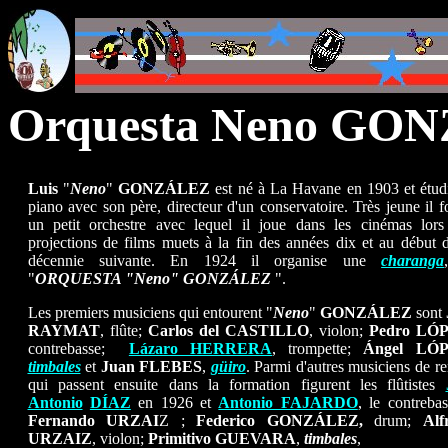
Orquesta Neno GO
Luis
"
Neno
"
GONZÁLEZ
est né à La Havane en 1903 et étudi
piano avec son père, directeur d'un conservatoire. Très jeune il 
un petit orchestre avec lequel il joue dans les cinémas lors
projections de films muets à la fin des années dix et au début 
décennie suivante. En 1924 il organise une
charanga
"
ORQUESTA "Neno" GONZ
Á
LEZ
".
Les premiers musiciens qui entourent
"
Neno
"
GONZÁLEZ
sont
RAYMAT
, flûte;
Carlos del CASTILLO
, violon;
Pedro
LÓ
contrebasse;
Lázaro HERRERA
, trompette;
Á
ngel LÓ
timbales
et
Juan FLEBES
,
güiro
. Parmi d'autres musiciens de 
qui passent ensuite dans la formation figurent les flûtistes
Antonio
DÍA
Z
en 1926 et
Antonio FAJARDO
, le contrebas
Fernando URZAI
Z ;
Federico
GONZÁLEZ,
drum;
Alf
URZAIZ
, violon;
Primitivo
GUEVARA
,
timbales
,