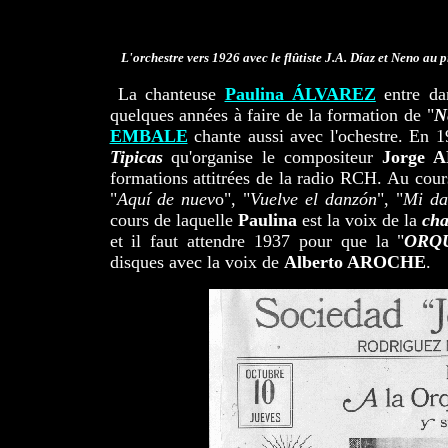
L'orchestre vers 1926 avec le flûtiste J.A. Díaz et Neno au p
La chanteuse
Paulina ÁLVAREZ
entre dan
quelques années à faire de la formation de "
N
EMBALE
chante aussi avec l'ochestre. En 
Tipicas
qu'organise le compositeur
Jorge
formations attitrées de la radio RCH. Au cour
"
Aquí de nuev
o", "
Vuelve el danzón
", "
Mi da
cours de laquelle
Paulina
est la voix de la
ch
et il faut attendre 1937 pour que la "
ORQ
disques avec la voix de
Alberto AROCHE
.