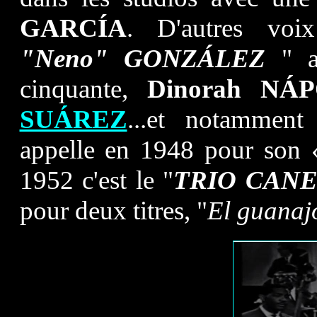
GARCÍA
. D'autres voi
"Neno" GONZ
Á
LEZ
" au
cinquante,
Dinorah NÁ
SUÁREZ
...et notammen
appelle en 1948 pour son
1952 c'est le "
TRIO CAN
pour deux titres, "
El guanajo