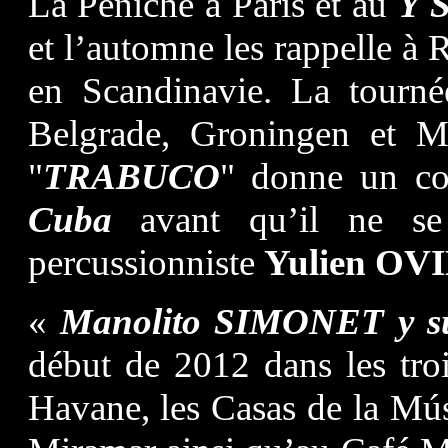
La Péniche à Paris et au
Y S
et l’automne les rappelle 
en Scandinavie. La tourné
Belgrade, Groningen et Ma
"
TRABUCO
" donne un co
Cuba
avant qu’il ne se 
percussionniste
Yulien OV
«
Manolito SIMONET y
début de 2012 dans les tro
Havane, les Casas de la Mú