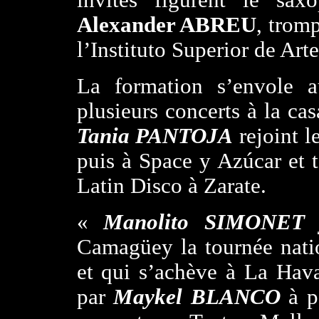
invités figurent le sax
Alexander ABREU
, trom
l’Instituto Superior de Arte
La formation s’envole 
plusieurs concerts à la ca
Tania PANTOJA
rejoint l
puis à Space y Azúcar et 
Latin Disco à Zarate.
«
Manolito SIMONET
Camagüey la tournée nati
et qui s’achève à La Hav
par
Maykel BLANCO
à pa