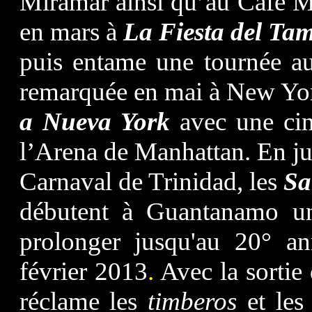
Miramar ainsi qu’au Café M
en mars à
La Fiesta del Ta
puis entame une tournée au
remarquée en mai à New Yo
a Nueva York
avec une cin
l’Arena de Manhattan.
En j
Carnaval de Trinidad, les
Sa
débutent à Guantanamo une
prolonger jusqu'au 20° an
février 2013
.
A
vec la sorti
réclame les
timberos
et les 