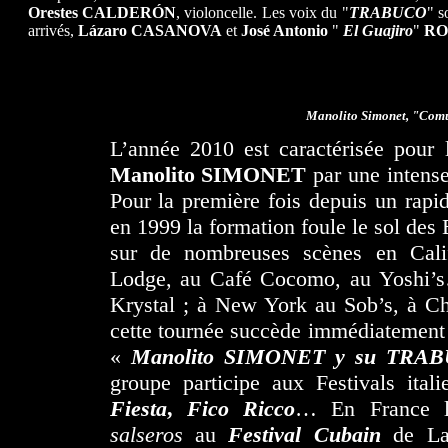
Orestes CALDERÓN
, violoncelle. Les voix du "
TRABUCO
" s
arrivés,
Lázaro CASANOVA
et
José Antonio
"
El Guajiro
"
RO
Manolito Simonet, "Com
L’année 2010 est caractérisée pour
Manolito SIMONET
par une intense 
Pour la première fois depuis un rap
en 1999 la formation foule le sol des E
sur de nombreuses scènes en Cali
Lodge, au Café Cocomo, au Yoshi’
Krystal ; à New York au Sob’s, à C
cette tournée succède immédiatement c
«
Manolito SIMONET y su TRA
groupe participe aux Festivals ital
Fiesta
,
Fico Ricco
… En France le
salseros
au
Festival Cubain
de La