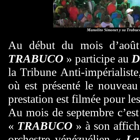
Manolito Simonet y su Trabuco
Au début du mois d’ao
TRABUCO
» participe au
D
la Tribune Anti-impérialiste
où est présenté le nouvea
prestation est filmée pour l
Au mois de septembre c’est
«
TRABUCO
» à son affic
orchestre vénézuélien «
La