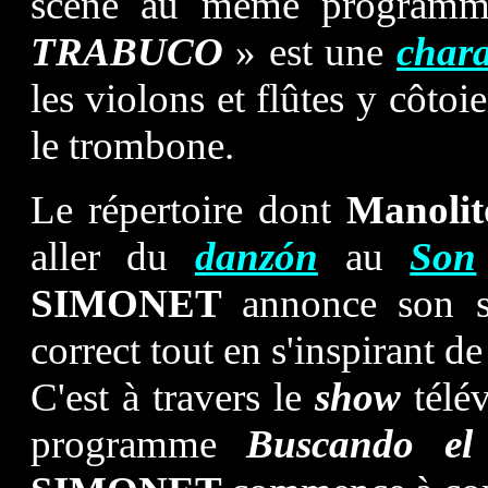
scène au même programm
TRABUCO
» est une
char
les violons et flûtes y côtoi
le trombone.
Le répertoire dont
Manoli
aller du
danzón
au
Son
SIMONET
annonce son s
correct tout en s'inspirant de
C'est à travers le
show
télé
programme
Buscando el