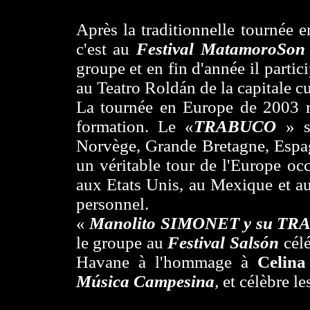
Après la traditionnelle tournée e
c'est au
Festival MatamoroSon
groupe et en fin d'année il parti
au Teatro Roldán de la capitale c
La tournée en Europe de 2003 r
formation. Le «
TRABUCO
» s
Norvège, Grande Bretagne, Espag
un véritable tour de l'Europe oc
aux Etats Unis, au Mexique et au
personnel.
«
Manolito SIMONET y su T
le groupe au
Festival Salsón
cél
Havane à l'hommage à
Celi
Música Campesina
,
et célèbre le