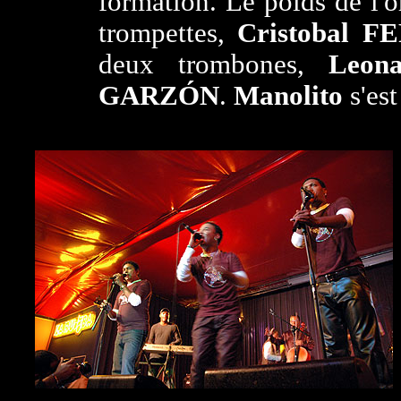
formation. Le poids de l'o
trompettes,
Cristobal 
deux trombones,
Leon
GARZÓN
.
Manolito
s'es