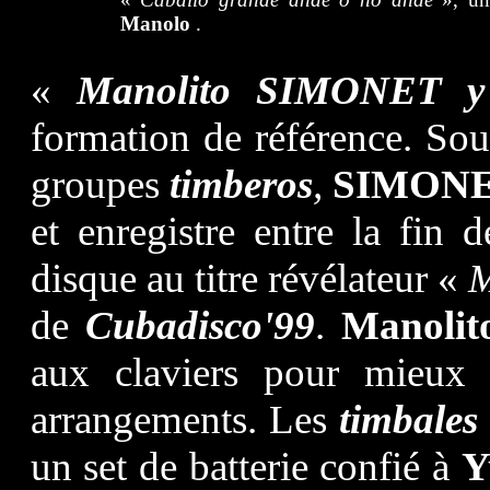
Manolo
.
«
Manolito SIMONET 
formation de référence. So
groupes
timberos
,
SIMON
et enregistre entre la fin 
disque au titre révélateur «
M
de
Cubadisco'99
.
Manoli
aux claviers pour mieux s
arrangements. Les
timbales
un set de batterie confié à
Y