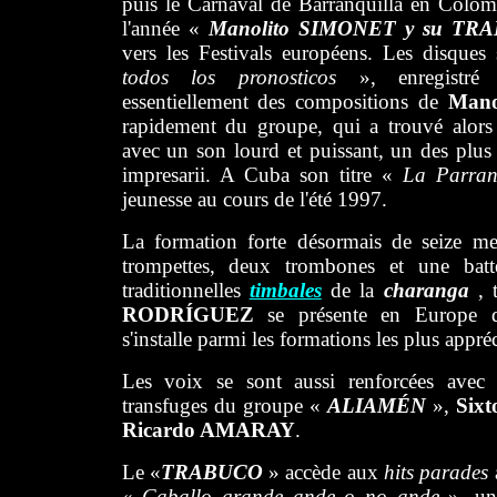
puis le Carnaval de Barranquilla en Colom
l'année «
Manolito SIMONET y su T
vers les Festivals européens. Les disques
todos los pronosticos
», enregistr
essentiellement des compositions de
Man
rapidement du groupe, qui a trouvé alors 
avec un son lourd et puissant, un des plus 
impresarii. A Cuba son titre «
La Parra
jeunesse au cours de l'été 1997.
La formation forte désormais de seize m
trompettes, deux trombones et une batt
traditionnelles
timbales
de la
charanga
, 
RODRÍGUEZ
se présente en Europe 
s'installe parmi les formations les plus appréc
Les voix se sont aussi renforcées avec 
transfuges du groupe «
ALIAMÉN
»,
Six
Ricardo AMARAY
.
Le «
TRABUCO
» accède aux
hits parades
«
Caballo grande ande o no ande
», un