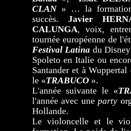
CLAN
» … la formati
succès.
Javier HER
CALUNGA
, voix, entr
tournée européenne de l'ét
Festival Latina
du Disney 
Spoleto en Italie ou enco
Santander et à Wuppertal
le «
TRABUCO
».
L'année suivante le «
T
l'année avec une
party
or
Hollande.
Le violoncelle et le vi