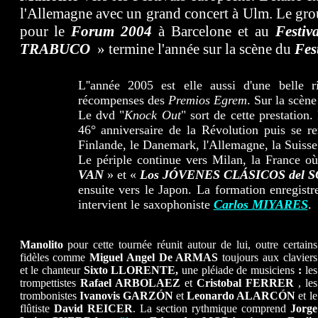
l'Allemagne avec un grand concert à Ulm. Le grou
pour le
Forum 2004
à Barcelone et au
Festi
TRABUCO
» termine l'année sur la scène du
Fes
L''année 2005 est elle aussi d'une belle r
récompenses des
Premios Egrem
. Sur la scèn
Le dvd "
Knock Out
" sort de cette prestation
46° anniversaire de la Révolution puis se r
Finlande, le Danemark, l'Allemagne, la Suisse
Le périple continue vers Milan, la France 
VAN
» et «
Los JÓVENES CLÁSICOS del 
ensuite vers le Japon. La formation enregistr
intervient le saxophoniste
Carlos MIYARES
.
Manolito
pour cette tournée réunit autour de lui, outre certains
fidèles comme
Miguel Angel De ARMAS
toujours aux claviers
et le chanteur
Sixto LLORENTE,
une pléiade de musiciens
:
les
trompettistes
Rafael ARBOLAEZ
et
Cristobal FERRER
, les
trombonistes
Ivanovis GARZÓN
et
Leonardo ALARCÓN
et le
flûtiste
David REICER
. La section rythmique comprend
Jorge