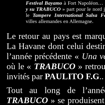
Festival Bayamo
à Fort Napoléon…
y su TRABUCO
» part pour le nord 
le
Tampere International Salsa Fe
villes allemandes en Allemagne.
Le retour au pays est marqu
La Havane dont celui destin
l’année précédente «
Una v
où le «
TRABUCO
» retrou
invités par
PAULITO F.G
..
Tout au long de l’an
TRABUCO
» se produisen