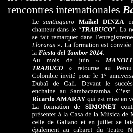
rencontres internationales
Ba
Le
santiaguero
Maikel DINZA
en
chanteur dans le “
TRABUCO
”. La n
se fait remarquer dans l’enregistre
Lloraras
». La formation est conviée 
la
Fiesta del Tambor 2014.
Au mois de juin «
MANOL
TRABUCO
» retourne au Péro
Colombie invité pour le 1° annivers
Dubaï de Cali. Devant le succès
enchaine au Sambacaramba. C’est
Ricardo AMARAY
qui est mise en v
La formation de
SIMONET
cont
présenter à la Casa de la Música de 
celle de Galiano et en juillet se lai
également au cabaret du Teatro N