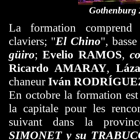
Gothenburg 2
La formation comprend 
claviers; "
El Chino
", basse
güiro
;
Evelio RAMOS
,
c
Ricardo AMARAY
,
Láz
chaneur
Iván RODRÍGUE
En octobre la formation est
la capitale pour les renc
suivant dans la prov
SIMONET y su TRABUC