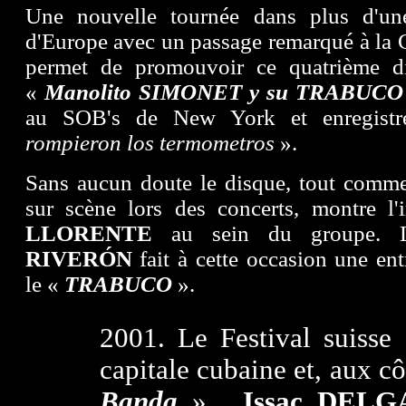
Une nouvelle tournée dans plus d'un
d'Europe avec un passage remarqué à la C
permet de promouvoir ce quatrième di
«
Manolito SIMONET y su TRABUC
au SOB's de New York et enregist
rompieron los termometros
».
Sans aucun doute le disque, tout comm
sur scène lors des concerts, montre l
LLORENTE
au sein du groupe. 
RIVERÓN
fait à cette occasion une en
le «
TRABUCO
».
2001. Le Festival suisse
capitale cubaine et, aux cô
Banda
»,
Issac DEL