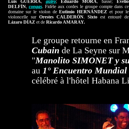
Luis GUERRA
,
güiro
;
Eduardo MORA
, basse;
Evelio
DELFÍN
,
congas
. Fidèle aux cordes le groupe compte dans ce
domaine sur le violon de
Eutimio HERNÁNDEZ
et pour le
violoncelle sur
Orestes CALDERÓN
.
Sixto
est entouré de
Lázaro DÍAZ
et de
Ricardo AMARAY.
Le groupe retourne en Fra
Cubain
de La Seyne sur Mer
"
Manolito SIMONET y 
au
1° Encuentro Mundial 
célébré à l'hôtel Habana Li