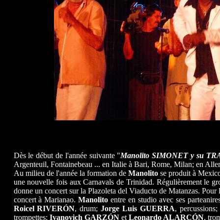
Dès le début de l'année suivante "
Manolito SIMONET y su T
Argenteuil, Fontainebeau ... en Italie à Bari, Rome, Milan; en Al
Au milieu de l'année la formation de
Manolito
se produit à Mexic
une nouvelle fois aux Carnavals de Trinidad. Régulièrement le gr
donne un concert sur la Plazoleta del Viaducto de Matanzas. Pour le
concert à Marianao.
Manolito
entre en studio avec ses parteanir
Roicel RIVERÓN
, drum;
Jorge Luis GUERRA
, percussions
trompettes;
Ivanovich GARZÓN
et
Leonardo ALARCÓN
, tr