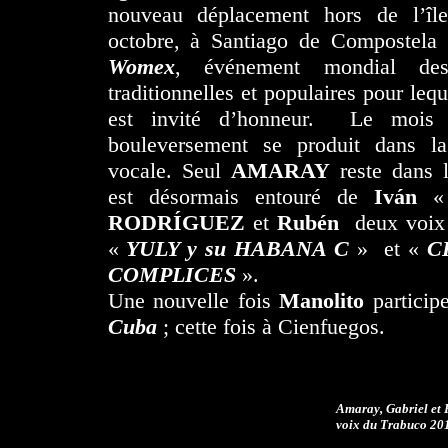
nouveau déplacement hors de l’îl
octobre, à Santiago de Compostela
Womex
, événement mondial de
traditionnelles et populaires pour leq
est invité d’honneur. Le mois 
bouleversement se produit dans 
vocale. Seul
AMARAY
reste dans 
est désormais entouré de
Iván
RODRÍGUEZ
et
Rubén
deux voix 
«
YULY y su HABANA C
» et «
C
COMPLICES
».
Une nouvelle fois
Manolito
particip
Cuba
; cette fois à Cienfuegos.
Amaray, Gabriel et R
voix du Trabuco 20