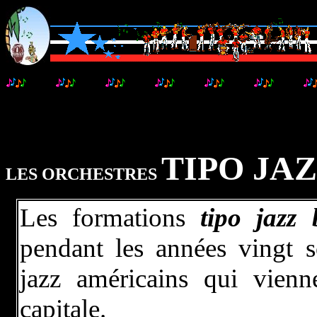
..........
..........
..........
..........
..........
..........
TIPO JA
L
ES ORCHESTRES
Les formations
tipo jazz
pendant les années vingt s
jazz américains qui vienn
capitale.