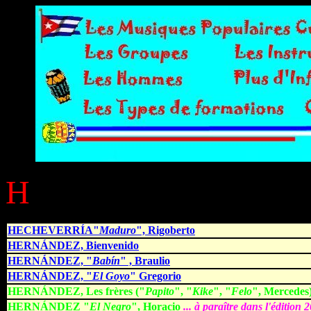
H
HECHEVERRÍA"
Maduro
", Rigoberto
HERNÁNDEZ, Bienvenido
HERNÁNDEZ, "
Babín
" , Braulio
HERNÁNDEZ, "
El Goyo
" Gregorio
HERNÁNDEZ, Les frères ("
Papito
", "
Kike
", "
Felo
", Mercedes
HERNÁNDEZ "
El Negro
", Horacio
... à paraître dans l'édition 