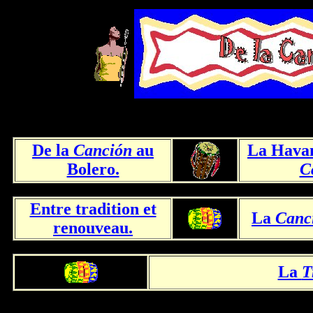
De la
Canción
au
La Havan
Bolero.
C
Entre tradition et
La
Canc
renouveau.
La
T