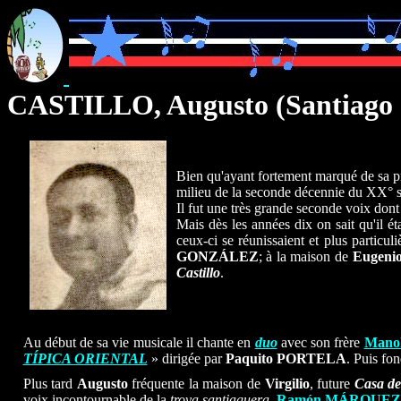
CASTILLO, Augusto (Santiago 
Bien qu'ayant fortement marqué de sa p
milieu de la seconde décennie du XX° siè
Il fut une très grande seconde voix don
Mais dès les années dix on sait qu'il é
ceux-ci se réunissaient et plus particul
GONZÁLEZ
; à la maison de
Eugeni
Castillo
.
Au début de sa vie musicale il chante en
duo
avec son frère
Mano
TÍPICA ORIENTAL
» dirigée par
Paquito PORTELA
. Puis fo
Plus tard
Augusto
fréquente la maison de
Virgilio
, future
Casa de
voix incontournable de la
trova santiaguera
,
Ramón MÁRQUEZ