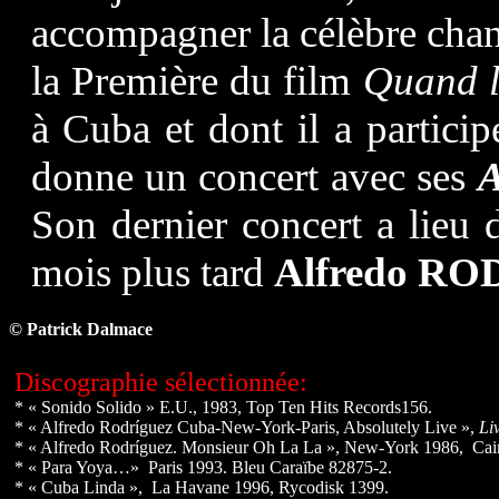
accompagner la célèbre cha
la Première du film
Quand l
à Cuba et dont il a partici
donne un concert avec ses
A
Son dernier concert a lieu 
mois plus tard
Alfredo R
© Patrick Dalmace
Discographie sélectionnée:
* « Sonido Solido » E.U., 1983, Top Ten Hits Records156.
* « Alfredo Rodríguez Cuba-New-York-Paris, Absolutely Live »,
Li
* « Alfredo Rodríguez. Monsieur Oh La La », New-York 1986, Ca
* « Para Yoya…» Paris 1993. Bleu Caraïbe 82875-2.
* « Cuba Linda », La Havane 1996, Rycodisk 1399.