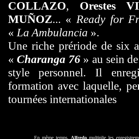
COLLAZO
,
Orestes V
MUÑOZ
... «
Ready for F
«
La Ambulancia
».
Une riche prériode de six 
«
Charanga 76
» au sein de
style personnel. Il enreg
formation avec laquelle, pe
tournées internationales
En même temps,
Alfredo
multiplie les enregistrem