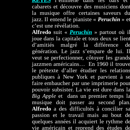
REYES
l’emmène dans les bars et
cabarets et découvre des musiciens don
la musique offre certaines saveurs d
jazz.
Il entend le pianiste «
Peruchín
» e
c’est une révélation.
Alfredo
suit «
Peruchín
» partout où i
joue dans la capitale et tous deux se lien
d’amitiés malgré la différence d
génération. Le jazz s’empare de lui. I
veut se perfectionner, côtoyer les grand
jazzmen américains… En 1960 il trouv
le prétexte d’aller étudier les relation
publiques à New York et parvient à s
faire embaucher par une imprimerie pou
pouvoir subsister. La vie est dure dans l
Big Apple
et dans un premier temps l
musique doit passer au second plan
Alfredo
a des difficultés à concilier s
passion et le travail mais au bout d
quelques années il acquiert le rythme d
vie américain et reprend des études d