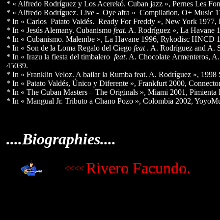
* « Alfredo Rodríguez y Los Acerekó. Cuban jazz », Pernes Les Fo
* « Alfredo Rodríguez. Live - Oye afra » Compilation, O+ Music 1
* In « Carlos Patato Valdés. Ready For Freddy », New York 1977
* In « Jesús Alemany. Cubanismo
feat
. A. Rodríguez », La Havan
* In « Cubanismo. Malembe », La Havane 1996, Rykodisc HNCD 1
* In « Son de la Loma Regalo del Ciego
feat
. A. Rodríguez and A. 
* In « Irazu la fiesta del timbalero
feat
. A. Chocolate Armenteros, A
45039.
* In « Franklin Veloz. A bailar la Rumba feat. A. Rodríguez », 1
* In « Patato Valdés, Único y Diferente », Frankfurt 2000, Connecto
* In « The Cuban Masters – The Originals », Miami 2001, Pimienta
* In « Mangual Jr. Tributo a Chano Pozo », Colombia 2002, YoyoM
....Biographies....
Rivero Facundo.
<<<<