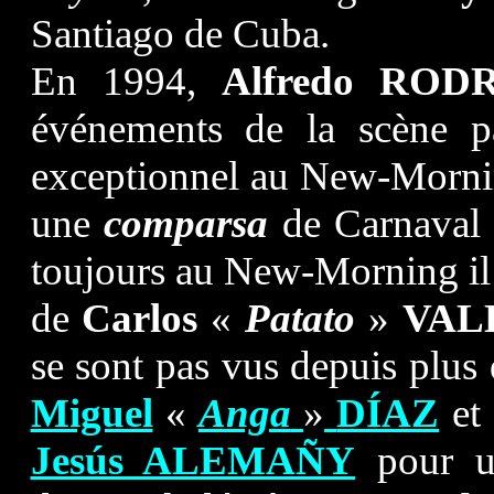
Santiago de Cuba.
En 1994,
Alfredo
RODR
événements de la scène pa
exceptionnel au New-Mornin
une
comparsa
de Carnaval 
toujours au New-Morning il
de
Carlos
«
Patato
»
VAL
se sont pas vus depuis plus 
Miguel
«
Anga
»
DÍAZ
et
Jesús ALEMAÑY
pour 