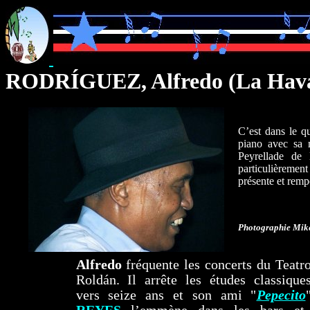
RODRÍGUEZ, Alfredo
(La Hava
C’est dans le 
piano avec sa 
Peyrellade de
particulièremen
présente et remp
Photographie Miké
Alfredo
fréquente les concerts du Teatr
Roldán. Il arrête les études classique
vers seize ans et son ami "
Pepecito