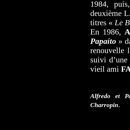
1984, puis
deuxième L
titres «
Le B
En 1986,
A
Papaíto
» d
renouvelle 
suivi d’une
vieil ami
F
Alfredo et P
.
Charropin