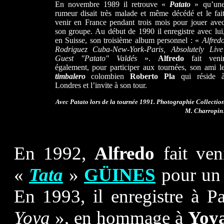
En novembre 1989 il retrouve «
Patato
» qu’un
rumeur disait très malade et même décédé et le fai
venir en France pendant trois mois pour jouer ave
son groupe. Au début de 1990 il enregistre avec lui
en Suisse, son troisième album personnel : «
Alfred
Rodriguez Cuba-New-York-Paris,
Absolutely Live
Guest "Patato" Valdés
».
Alfredo
fait veni
également, pour participer aux tournées, son ami l
timbalero
colombien
Roberto Pla
qui réside 
Londres et l’invite à son tour.
Avec Patato lors de la tournée 1991.
Photographie Collectio
M. Charropin
En 1992,
Alfredo
fait ve
«
Tata
»
GÜINES
pour un 
En 1993, il enregistre à 
Yoya
», en hommage à
Yoy