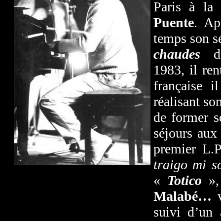
Paris à la
Puente
. Ap
temps son sé
chaudes
de 
1983, il re
française i
réalisant so
de former s
séjours aux
premier L.
traigo mi 
«
Totico
»
Malabé…
suivi d’un