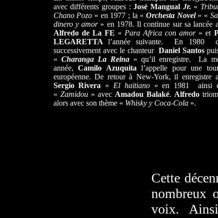
avec différents groupes :
José Mangual
Jr.
«
Tribu
Chano Pozo
» en 1977 ; la «
Orchesta Novel
» «
Sa
dinero y amor
» en 1978. Il continue sur sa lancée 
Alfredo de La FE
«
Para Africa con amor
» et
P
LEGARETTA
l’année suivante. En 1980 c’
successivement avec le chanteur
Daniel Santos
pui
«
Charanga La Reina
» qu’il enregistre. La 
année,
Camilo Azuquita
l’appelle pour une tou
européenne. De retour à New-York, il enregistre 
Sergio
Rivera
«
El haitiano
» en 1981 ainsi 
«
Zamidou
» avec
Amadou Balaké
.
Alfredo
trio
alors avec son thème «
Whisky y Coca-Cola
».
Cette décen
nombreux o
voix. Ains