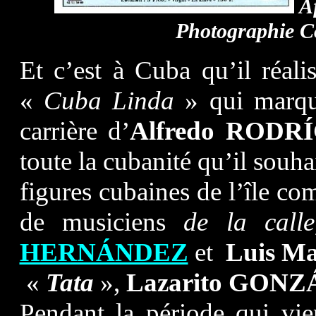
Af
Photographie C
Et c’est à Cuba qu’il réa
«
Cuba Linda
» qui marq
carrière d’
Alfredo RODR
toute la cubanité qu’il souha
figures cubaines de l’île c
de musiciens
de la call
HERNÁNDEZ
et
Luis Ma
«
Tata
»,
Lazarito GON
Pendant la période qui vi