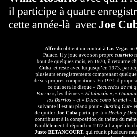
il participe à quatre enregis
cette année-là
avec
Joe Cub
Alfredo
obtient un contrat à Las Vegas au
Palace. Il y joue avec son propre
cuarteto
m
bout de quelques mois, en 1970, il retourne c
Cuba
et reste avec lui jusqu’en 1973, partic
plusieurs enregistrements comprenant quelque
de ses propres compositions. En 1971 il propos
ce qui sera le disque «
Recuerdos de mi q
Barrio
», les thèmes «
El tabacón
», «
Guagua
los Barrios
» et «
Dulce como la miel
». L
suivante il est au piano pour «
Busting Out
» e
de quitter
Joe Cuba
participe à «
Hecho y Der
contribuant à la composition du thème du mêm
Parallèlement il répond en 1972 à l’appel du c
Justo
BETANCOURT
, qui réunit plusieurs mu