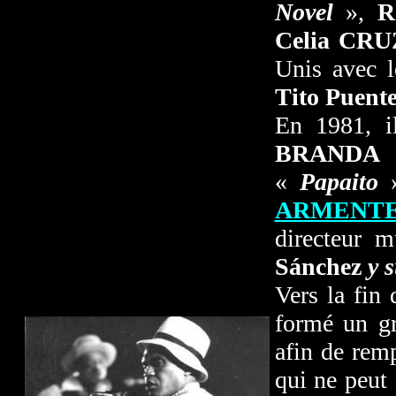
Novel
»,
R
Celia CR
Unis avec 
Tito Puent
En 1981, i
BRANDA
«
Papaito
ARMENT
directeur m
Sánchez
y 
Vers la fin 
formé un gr
afin de rem
qui ne peut 