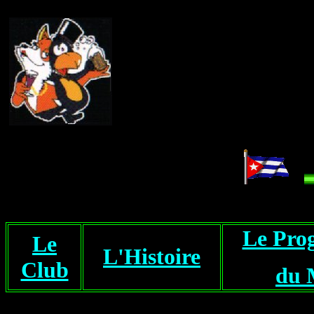
...
Le Pr
Le
L'Histoire
Club
du 