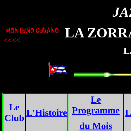
JA
LA ZORR
<<<<
L
...
Le
Le
Programme
L'Histoire
L
Club
du Mois