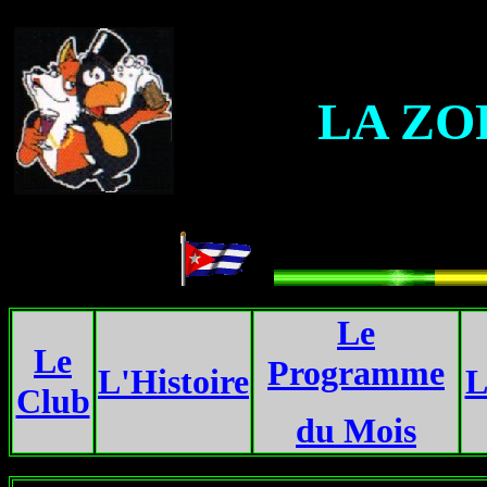
LA ZO
...
Le
Le
Programme
L'Histoire
L
Club
du Mois