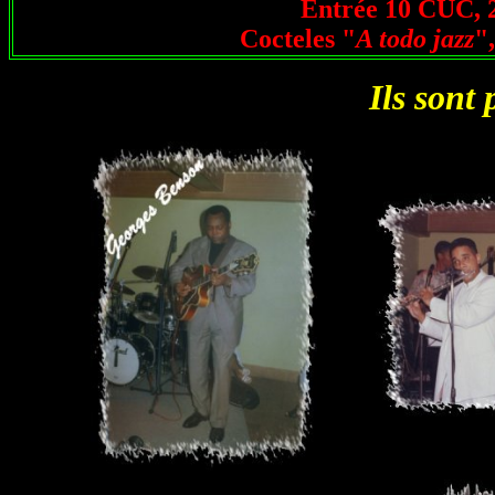
Entrée 10
CUC,
2
Cocteles "
A todo jazz
"
Ils sont 