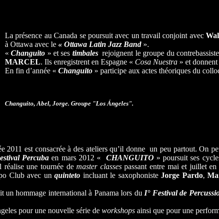
La présence au Canada se poursuit avec un travail conjoint avec
Wal
à Ottawa avec le
« Ottawa Latin Jazz Band
».
«
Changuito
» et ses
timbales
rejoignent le groupe du contrebassist
MARCEL
. Ils enregistrent en Espagne «
Cosa Nuestra
» et donnent 
En fin d’année «
Changuito
» participe aux actes théoriques du coll
Changuito, Abel, Jorge. Groupe "Los Ángeles".
e 2011 est consacrée à des ateliers qu’il donne un peu partout. On peut
estival Percuba
en mars 2012 «
CHANGUITO
» poursuit ses cycl
 réalise une tournée de
master classes
passant entre mai et juillet e
mpo Club avec un
quinteto
incluant le saxophoniste
Jorge Pardo
,
Ma
it un hommage international à Panama lors du
I° Festival de Percuss
geles pour une nouvelle série de
workshops
ainsi que pour une perform