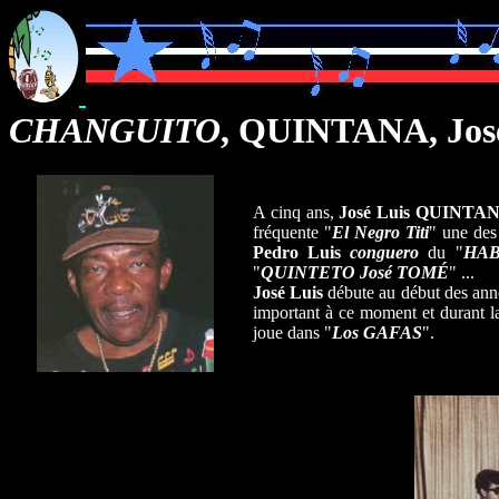
CHANGUITO
, QUINTANA, Jos
A cinq ans,
José Luis QUINTA
fréquente "
El Negro Titi
" une des
Pedro Luis
conguero
du "
HAB
"
QUINTETO José TOM
É
" ...
José Luis
débute au début des ann
important à ce moment et durant la
joue dans "
Los GAFAS
".