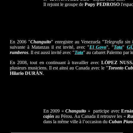
Il rejoint le groupe de
Pupy PEDROSO
l'espa
En 2006 "
Changuito
" enregistre au Venezuela "
Telegrafía sin 
suivante à Matanzas il est invité, avec "
El Goyo
", "
Tata
"
GÜ
rumberos
. Il est aussi invité avec "
Tata
" au cabaret Palermo par l
En 2008, tout en continuant à travailler avec
LÓPEZ NUSS
plusieurs musiciens. Il est ainsi au Canada avec le "
Toronto Cuba
Hilario DURÁN
.
En 2009 «
Changuito
» participe avec
Erná
cajón
au Pérou. Au Canada il retrouve les «
Ru
dans la même ville à l’occasion du
Cuban Pian