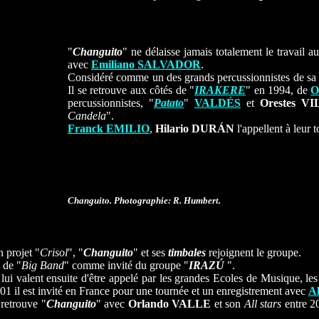
"
Changuito
" ne délaisse jamais totalement le travail 
avec
Emiliano SALVADOR
.
Considéré comme un des grands percussionnistes de sa gén
Il se retrouve aux côtés de "
IRAKERE
" en 1994, de
O
percussionnistes, "
Patato
"
VALDÉS
et
Orestes
VI
Candela
".
Franck EMILIO
,
Hilario DURÁN
l'appellent à leur
Changuito. Photographie: R. Humbert.
 projet "
Crisol
", "
Changuito
" et ses
timbales
rejoignent le groupe.
 de "
Big Band
" comme invité du groupe "
IRAZÚ
".
 lui valent ensuite d'être appelé par les grandes Ecoles de Musique, les
01 il est invité en France pour une tournée et un enregistrement avec
A
 retrouve "
Changuito
" avec
Orlando VALLE
et son
All stars
entre 2