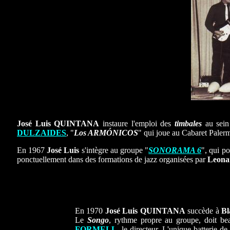
José Luis QUINTANA
instaure l'emploi des
timbales
au sein 
DULZAIDES
, "
Los ARMÓNICOS
" qui joue au Cabaret Palermo
En 1967
José Luis
s'intègre au groupe "
SONORAMA 6
", qui p
ponctuellement dans des formations de jazz organisées par
Leon
En 1970
José Luis QUINTANA
succède à
B
Le
Songo
, rythme propre au groupe, doit b
FORMELL
, le directeur. L'unique batterie 