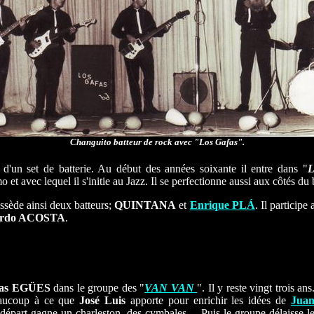
Changuito batteur de rock avec "Los Gafas".
d'un set de batterie. Au début des années soixante il entre dans "
 et avec lequel il s'initie au Jazz. Il se perfectionne aussi aux côtés d
ossède ainsi deux batteurs;
QUINTANA
et
Enrique PLÁ
. Il particip
ardo ACOSTA
.
las EGÜES
dans le groupe des "
VAN VAN
". Il y reste vingt trois ans
eaucoup à ce que
José Luis
apporte pour enrichir les idées de
Jua
de départ gagne un charleston, des cymbales… Puis le groupe délaisse l