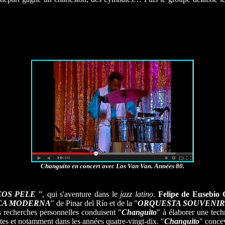
Changuito en concert avec Los Van Van. Années 80.
COS
PELE
”, qui s'aventure dans le
jazz latino
.
Felipe de Euseb
ICA MODERNA
" de Pinar del Río et de la "
ORQUESTA SOUVENIR
s recherches personnelles conduisent "
Changuito
" à élaborer une tech
ntes et notamment dans les années quatre-vingt-dix. "
Changuito
" conce