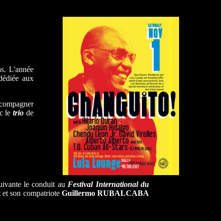
as. L'année
dédiée aux
accompagner
c le
trio
de
uivante le conduit au
Festival International du
t
et son compatriote
Guillermo RUBALCABA