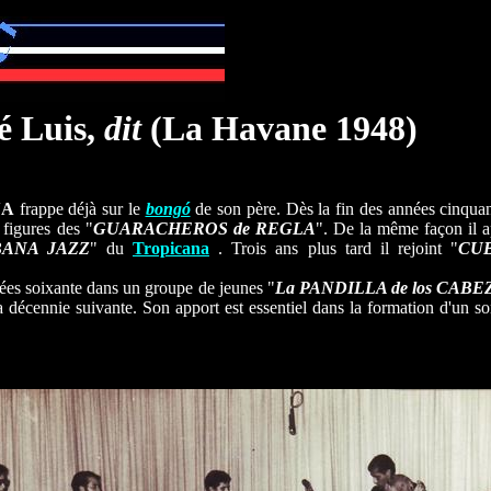
é Luis,
dit
(La Havane 1948)
NA
frappe déjà sur le
bongó
de son père. Dès la fin des années cinquante
 figures des "
GUARACHEROS de REGLA
". De la même façon il ap
ANA JAZZ
" du
Tropicana
. Trois ans plus tard il rejoint "
CU
ées soixante dans un groupe de jeunes "
La PANDILLA de los CAB
 décennie suivante. Son apport est essentiel dans la formation d'un s