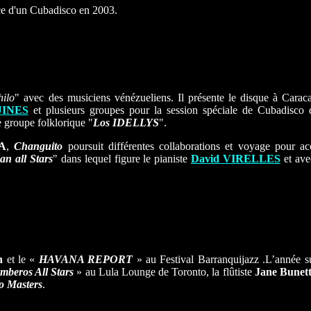
ce d'un Cubadisco en 2003.
hilo
" avec des musiciens vénézueliens. Il présente le disque à Carac
INES
et plusieurs groupes pour la session spéciale de Cubadisco 
e groupe folklorique "
Los
IDELLYS
".
A
,
Changuito
poursuit différentes collaborations et voyage pour 
n all Stars
" dans lequel figure le pianiste
David VIRELLES
et ave
n
et le «
HAVANA REPORT
» au Festival Barranquijazz .L’année s
mberos All Stars
» au Lula Lounge de Toronto, la flûtiste
Jane Bunet
o Masters
.