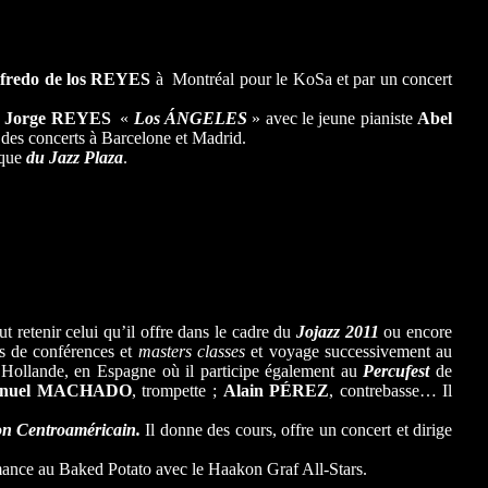
fredo de los REYES
à Montréal pour le KoSa et par un concert
e
Jorge REYES
«
Los ÁNGELES
» avec le jeune pianiste
Abel
des concerts à Barcelone et Madrid.
oque
du Jazz Plaza
.
 retenir celui qu’il offre dans le cadre du
Jojazz
2011
ou encore
es de conférences et
masters classes
et voyage successivement au
n Hollande, en Espagne où il participe également au
Percufest
de
nuel MACHADO
, trompette ;
Alain PÉREZ
, contrebasse… Il
ion Centroaméricain.
Il donne des cours, offre un concert et dirige
ance au Baked Potato avec le Haakon Graf All-Stars.