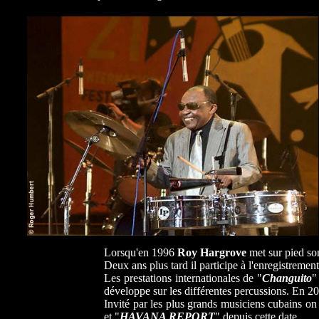
Lorsqu'en 1996
Roy Hargrove
met sur pied son
Deux ans plus tard il participe à l'enregistrement
Les prestations internationales de "
Changuito
"
développe sur les différentes percussions. En 20
Invité par les plus grands musiciens cubains on
et "
HAVANA REPORT
" depuis cette date.