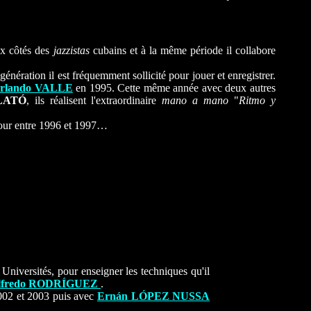
aux côtés des
jazzistas
cubains et à la même période il collabore
ération il est fréquemment sollicité pour jouer et enregistrer.
rlando VALLE
en 1995. Cette même année avec deux autres
LATÓ
, ils réalisent l'extraordinaire
mano a mano
"
Ritmo y
 tour entre 1996 et 1997…
 Universités, pour enseigner les techniques qu'il
lfredo RODRÍGUEZ
.
002 et 2003 puis avec
Ernán LÓPEZ NUSSA