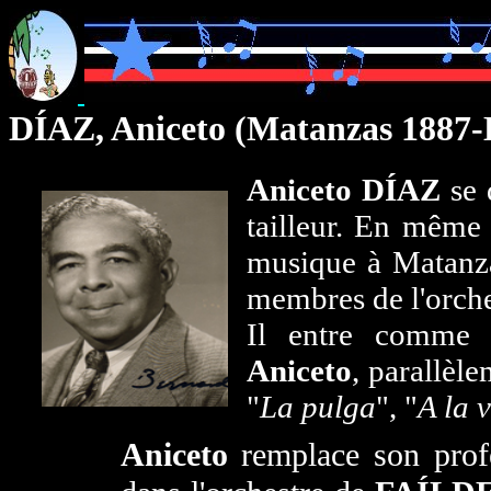
DÍAZ, Aniceto (Matanzas 1887-
Aniceto DÍAZ
se 
tailleur. En même 
musique à Matanza
membres de l'orch
Il entre comme c
Aniceto
, parallèl
"
La pulga
", "
A la 
Aniceto
remplace son pro