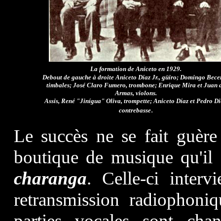
La formation de Aniceto en 1929.
Debout de gauche à droite Aniceto Díaz Jr., güiro; Domingo Bece
timbales; José Claro Fumero, trombone; Enrique Mira et Juan 
Armas, violons.
Assis, René "Jinígua" Oliva, trompette; Aniceto Díaz et Pedro Di
.
contrebasse
Le succès ne se fait guère 
boutique de musique qu'il 
charanga
. Celle-ci inter
retransmission radiophoni
parties vocales sont ch