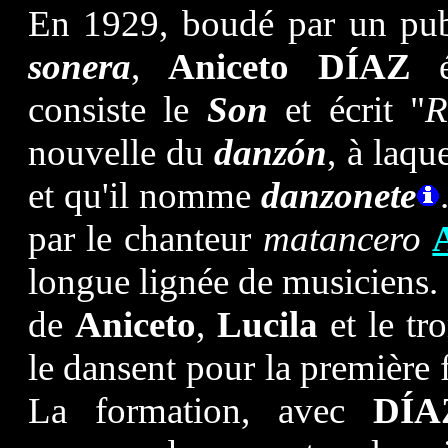
En 1929, boudé par un publ
sonera
,
Aniceto DÍAZ
ét
consiste le
Son
et écrit "
R
nouvelle du
danzón
, à laqu
et qu'il nomme
danzonete
par le chanteur
matancero
longue lignée de musiciens. 
de
Aniceto
,
Lucila
et le t
le dansent pour la première f
La formation, avec
DÍA