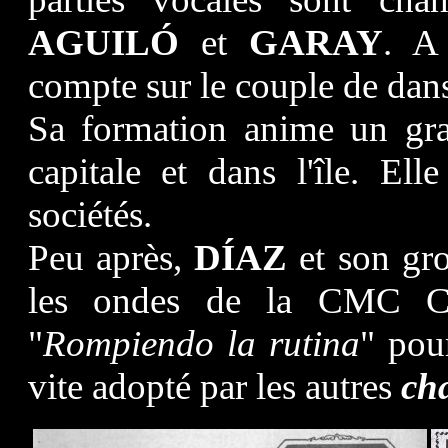
AGUILÓ
et
GARAY
. A
compte sur le couple de dan
Sa formation anime un g
capitale et dans l'île. El
sociétés.
Peu après,
DÍAZ
et son gro
les ondes de la CMC Cub
"
Rompiendo la
rutina
" pou
vite adopté par les autres
ch