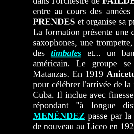
dans l'orchestre de
FAÍLD
entre au cours des années
PRENDES
et organise sa p
La formation présente une ce
saxophones, une trompette,
des
timbales
et... un ban
américain. Le groupe se 
Matanzas. En 1919
Anicet
pour célébrer l'arrivée de l
Cuba. Il inclue avec finess
répondant "à longue di
MENÉNDEZ
passe par la
de nouveau au Liceo en 192