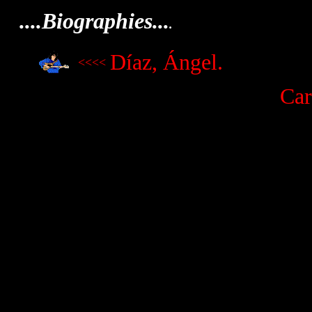
....Biographies...
.
Díaz, Ángel.
<<<<
Car