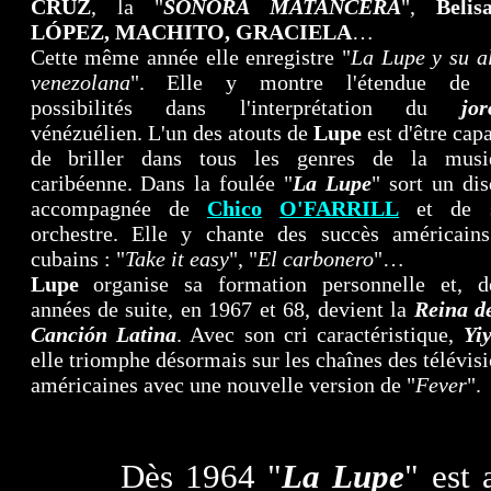
CRUZ
, la "
SONORA MATANCERA
",
Belis
LÓPEZ, MACHITO, GRACIELA
…
Cette même année elle enregistre "
La Lupe y su a
venezolana
". Elle y montre l'étendue de 
possibilités dans l'interprétation du
jor
vénézuélien. L'un des atouts de
Lupe
est d'être cap
de briller dans tous les genres de la musi
caribéenne. Dans la foulée "
La Lupe
"
sort un di
accompagnée de
Chico
O'FARRILL
et de 
orchestre. Elle y chante des succès américains
cubains : "
Take it easy
", "
El carbonero
"…
Lupe
organise sa formation personnelle et, d
années de suite, en 1967 et 68, devient la
Reina d
Canción Latina
. Avec son cri caractéristique,
Yiy
elle triomphe désormais sur les chaînes des télévis
américaines avec une nouvelle version de "
Fever
".
Dès 1964 "
La Lupe
"
est 