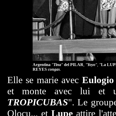
Argentina
"
Tina
"
del PILAR
, "
Yoyo
"
, "
La LUP
REYES
congas
.
Elle se marie avec
Eulogio
et monte avec lui et 
TROPICUBAS
". Le group
Olocu... et
Lupe
attire l'at