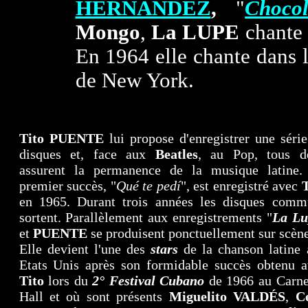
HERNÁNDEZ
,
"
Chocol
Mongo
,
La LUPE
chante 
En 1964 elle chante dans l
de New York.
Tito PUENTE
lui propose d'enregistrer une séri
disques et, face aux
Beatles
, au Pop, tous d
assurent la permanence de la musique latine.
premier succès, "
Qué te ped
í
", est enregistré avec
T
en 1965. Durant trois années les disques comm
sortent. Parallèlement aux enregistrements "
La Lu
et
PUENTE
se produisent ponctuellement sur scène
Elle devient l'une des
stars
de la chanson latine 
Etats Unis après son formidable succès obtenu a
Tito
lors du
2° Festival Cubano
de 1966 au Carne
Hall et où sont présents
Miguelito VALDÉS
,
Ce