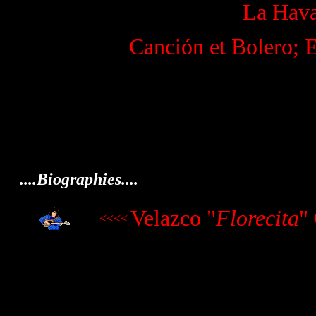
La Hava
Canción et Bolero; E
....Biographies....
Velazco "
Florecita
"
<<<<