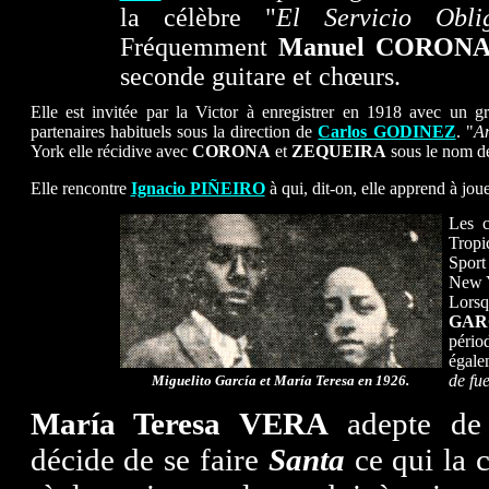
la célèbre "
El Servicio Oblig
Fréquemment
Manuel CORON
seconde guitare et chœurs.
Elle est invitée par la Victor à enregistrer en 1918 avec un g
partenaires habituels sous la direction de
Carlos GODINEZ
. "
Am
York elle récidive avec
CORONA
et
ZEQUEIRA
sous le nom d
Elle rencontre
Ignacio PIÑEIRO
à qui, dit-on, elle apprend à jou
Les c
Tropi
Sport
New 
Lors
GAR
pério
égale
de fu
Miguelito García et María Teresa en 1926.
María Teresa VERA
adepte de 
décide de se faire
Santa
ce qui la c