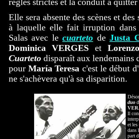
règles strictes et la conduit à quitt
Elle sera absente des scènes et des
à laquelle elle fait irruption d
Salas avec le
cuarteto
de
Justa
Dominica VERGES
et
Loren
Cuarteto
disparaît aux lendemains d
pour
María Teresa
c'est le début d
ne s'achèvera qu'à sa disparition.
Désor
duo
d
VER
Il con
inter
et les
dans l
part 