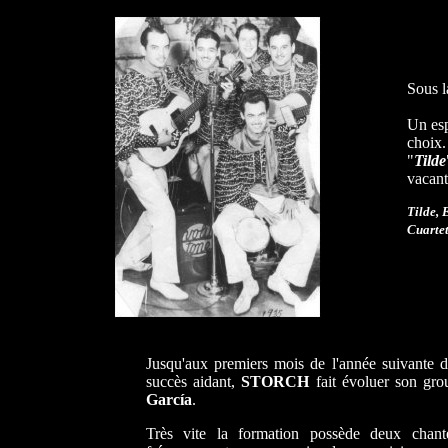
Sous l
Un esp
choix
"
Tilde
vacant
Tilde, 
Cuarte
Jusqu'aux premiers mois de l'année suivante de
succès aidant,
STORCH
fait évoluer son gro
García
.
Très vite la formation possède deux chante