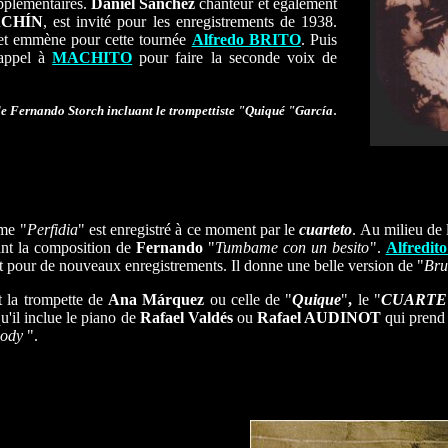
pplémentaires.
Daniel Sánchez
chanteur et également
CHÍN
, est invité pour les enregistrements de 1938.
t emmène pour cette tournée
Alfredo BRITO
. Puis
appel à
MACHITO
pour faire la seconde voix de
.
e Fernando Storch incluant le trompettiste "Quiqué "García
ème "
Perfidia
" est enregistré à ce moment par le
cuarteto
. Au milieu de
ant la composition de
Fernando
"
Tumbame con un besito
".
Alfredi
t pour de nouveaux enregistrements. Il donne une belle version de "
Bru
t la trompette de
Ana Márquez
ou celle de "
Quique
"
,
le "
CUARTE
u'il inclue le piano de
Rafael Valdés
ou
Rafael AUDINOT
qui prend
ody
".