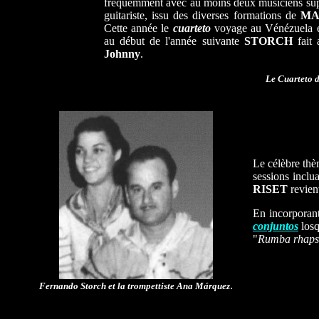
fréquemment avec au moins deux musiciens su
guitariste, issu des diverses formations de
MA
Cette année le
cuarteto
voyage au Vénézuela e
au début de l'année suivante
STORCH
fait 
Johnny
.
Le Cuarteto d
Le célèbre th
sessions inclu
RISET
revien
En incorporan
conjuntos
losq
"
Rumba rhaps
.
Fernando Storch et la trompettiste Ana Márquez