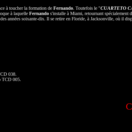
e à toucher la formation de
Fernando
. Toutefois le "
CUARTETO C
poque à laquelle
Fernando
s'installe à Miami, retournant spécialement 
s années soixante-dix. Il se retire en Floride, à Jacksonville, où il dis
 TCD 038.
ao TCD 005.
C