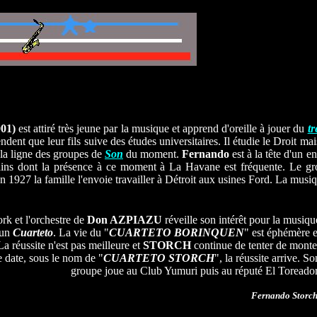
01)
est attiré très jeune par la musique et apprend d'oreille à jouer du
tr
dent que leur fils suive des études universitaires. Il étudie le Droit ma
s la ligne des groupes de
Son
du moment.
Fernando
est à la tête d'un 
cains dont la présence à ce moment à La Havane est fréquente. Le gro
n 1927 la famille l'envoie travailler à Détroit aux usines Ford. La musi
rk et l'orchestre de
Don AZPIAZU
réveille son intérêt pour la musiqu
 un
Cuarteto
. La vie du "
CUARTETO BORINQUEN
" est éphémère e
La réussite n'est pas meilleure et
STORCH
continue de tenter de monte
e date, sous le nom de "
CUARTETO STORCH
", la réussite arrive. So
groupe joue au Club Yumuri puis au réputé El Toreador
F
ernando Storc