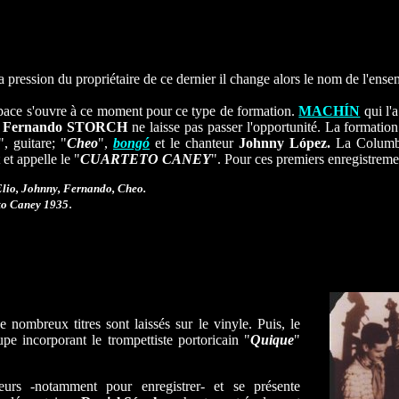
a pression du propriétaire de ce dernier il change alors le nom de l'ense
ace s'ouvre à ce moment pour ce type de formation.
MACHÍN
qui l'a
.
Fernando STORCH
ne laisse pas passer l'opportunité. La formatio
", guitare; "
Cheo
",
bongó
et le chanteur
Johnny L
ó
pez.
La Columbi
 et appelle le "
CUARTETO
CANEY
". Pour ces premiers enregistrem
Elio, Johnny, Fernando, Cheo.
.
to Caney 1935
 nombreux titres sont laissés sur le vinyle. Puis, le
upe incorporant le
trompettiste
portoricain "
Quique
"
urs -notamment pour enregistrer- et se présente