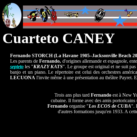
Cuarteto CANEY
Fernando STORCH
(La Havane 1905–Jacksonville Beach 20
Les parents de
Fernando,
d'origines allemande et espagnole, enten
septeto
les "
KRAZY KATS
". Le groupe est original et ne suit pa
banjo et un piano. Le répertoire est celui des orchestres améri
LECUONA
l'invite même à une présentation au théâtre Payret. E
Trois ans plus tard
Fernando
est à New Yo
cubaine. Il forme avec des amis portoricains
Fernando
organise "
Los ECOS de CUBA
". 
d'autres formations jusqu'en 1933. A cett