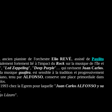
, ancien pianiste de l'orchestre
Elio REVÉ
, assisté de
Paulito
itialement fortement lié à l'impact du
Rock
sur la musique de l'île et
", "
Led Zeppeling
", "
Deep Purple
"… qui ravissent
Juan Carlos
.
r la musique
guajira
, est sensible à la tradition et progressivement
piano, tenu par
ALFONSO
, conserve une place primordiale dans
los
.
 1993 chez la Egrem pour laquelle "
Juan Carlos ALFONSO y su
.
jo Lázaro
".