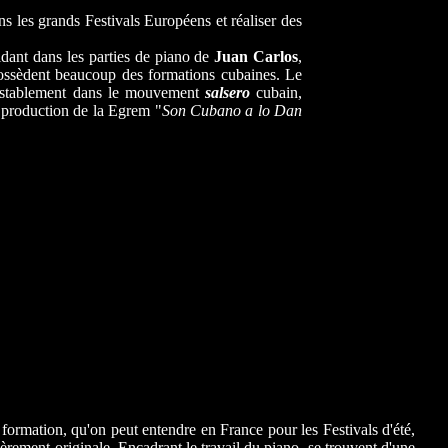
ns les grands Festivals Européens et réaliser des
sidant dans les parties de piano de
Juan Carlos
,
possèdent beaucoup des formations cubaines. Le
ontestablement dans le mouvement
salsero
cubain,
 production de la Egrem "
Son Cubano a lo Dan
formation, qu'on peut entendre en France pour les Festivals d'été,
ièrement originale. Encadrant le travail du piano, se trouvent d'une