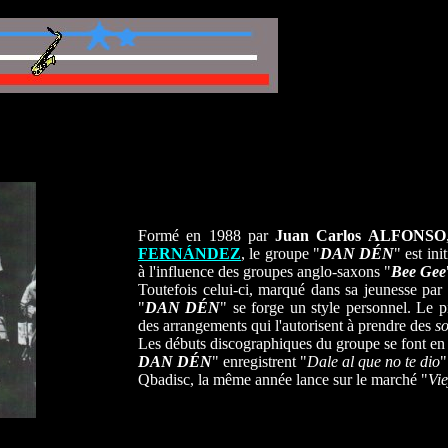
Formé en 1988 par
Juan Carlos ALFONSO
FERNÁNDEZ
, le groupe "
DAN DÉN
" est in
à l'influence des groupes anglo-saxons "
Bee Gee
Toutefois celui-ci, marqué dans sa jeunesse pa
"
DAN
DÉN
" se forge un style personnel. Le 
des arrangements qui l'autorisent à prendre des
so
Les débuts discographiques du groupe se font en
DAN DÉN
" enregistrent "
Dale al que no te dio
"
Qbadisc, la même année lance sur le marché "
Vie