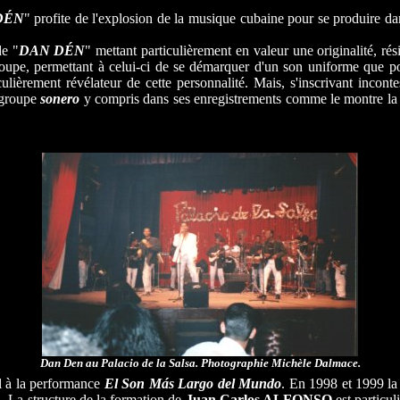
DÉN
" profite de l'explosion de la musique cubaine pour se produire da
de "
DAN DÉN
" mettant particulièrement en valeur une originalité, ré
roupe, permettant à celui-ci de se démarquer d'un son uniforme que 
iculièrement révélateur de cette personnalité. Mais, s'inscrivant inc
 groupe
sonero
y compris dans ses enregistrements comme le montre la
Dan Den au Palacio de la Salsa. Photographie Michèle Dalmace.
l à la performance
El Son Más Largo del Mundo
. En 1998 et 1999 la 
". La structure de la formation de
Juan Carlos ALFONSO
est particul