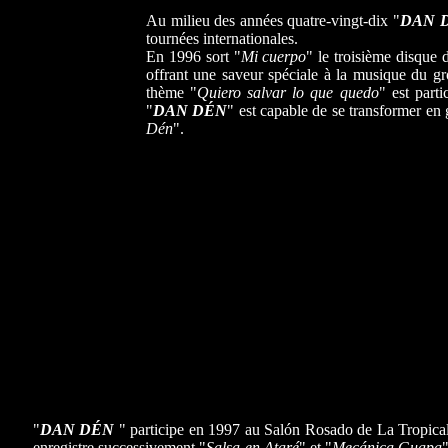
Au milieu des années quatre-vingt-dix "
DAN 
tournées internationales.
En 1996 sort "
Mi cuerpo
" le troisième disque 
offrant une saveur spéciale à la musique du g
thème "
Quiero salvar lo que quedo
" est part
"
DAN DÉN
" est capable de se transformer en
Dén
".
"
DAN DÉN
" participe en 1997 au Salón Rosado de La Tropica
enregistre successivement "
Salsa en Ataré
" et "
Mecánica Guapa