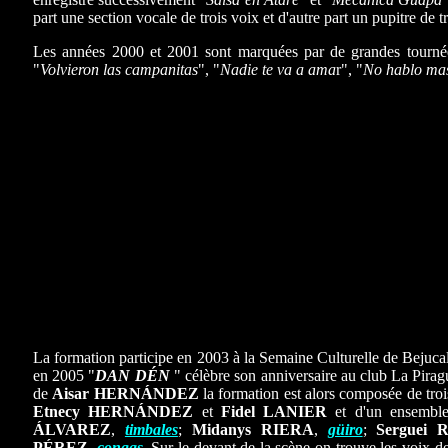
part une section vocale de trois voix et d'autre part un pupitre de 
Les années 2000 et 2001 sont marquées par de grandes tourné
"
Volvieron las campanitas
", "
Nadie te va a ama
r", "
No hablo mas
La formation participe en 2003 à la Semaine Culturelle de Bejucal
en 2005 "
DAN DÉN
" célèbre son anniversaire au club La Pira
de
Aisar
HERNÁNDEZ
la formation est alors composée de tro
Etnecy HERNÁNDEZ
et
Fidel LANIER
et d'un ensemble
ÁLVAREZ
,
timbales
;
Midanys RIERA
,
güiro
;
Serguei
PÉREZ
,
congas
. Sur le devant de la scène on trouve les voix d