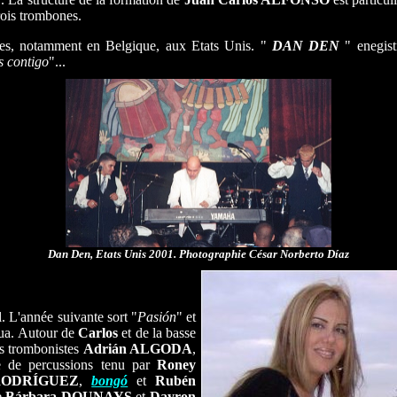
trois trombones.
es, notamment en Belgique, aux Etats Unis. "
DAN DEN
" enegist
 contigo
"...
Dan Den, Etats Unis 2001. Photographie César Norberto Díaz
. L'année suivante sort "
Pasión
" et
gua. Autour de
Carlos
et de la basse
is trombonistes
Adrián ALGODA
,
 de percussions tenu par
Roney
 RODRÍGUEZ
,
bongó
et
Rubén
e
Bárbara DOUNAYS
et
Dayron