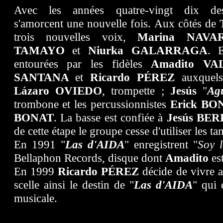
Avec les années quatre-vingt dix de
s'amorcent une nouvelle fois. Aux côtés de
trois nouvelles voix,
Marina NAVAR
TAMAYO
et
Niurka GALARRAGA
. E
entourées par les fidèles
Amadito VA
SANTANA
et
Ricardo PÉREZ
auxquels 
Lázaro OVIEDO
, trompette ;
Jesús
"
Ag
trombone et les percussionnistes
Erick BO
BONAT
. La basse est confiée à
Jesús BE
de cette étape le groupe cesse d'utiliser les 
En 1991 "
Las d'AIDA
" enregistrent "
Soy 
Bellaphon Records, disque dont
Amadito
est
En 1999
Ricardo PÉREZ
décide de vivre a
scelle ainsi le destin de "
Las d'AIDA
" qui 
musicale.