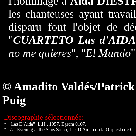
l'hommage à
Aida DIEST
les chanteuses ayant trava
disparu font l'objet de dé
"
CUARTETO Las d'AID
no me quieres
", "
El Mundo
"
© Amadito Valdés/Patrick
Puig
Discographie sélectionnée:
* " Las D'Aida", L.H., 1957, Egrem 0107.
* "An Evening at the Sans Souci, Las D'Aida con la Orquesta de C