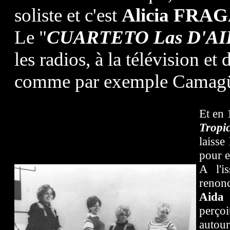
soliste et c'est
Alicia FRA
Le "
CUARTETO Las D'A
les radios, à la télévision e
comme par exemple Camagüe
Et en 
Tropi
laisse
pour e
A l'i
renonc
Aida
perçoi
autou