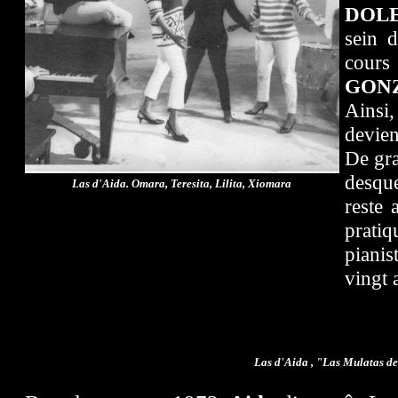
DOL
sein d
cour
GON
Ainsi
devien
De gra
desqu
Las d'Aida. Omara, Teresita, Lilita, Xiomara
reste 
pratiq
piani
vingt 
Las d'Aida , "Las Mulatas 