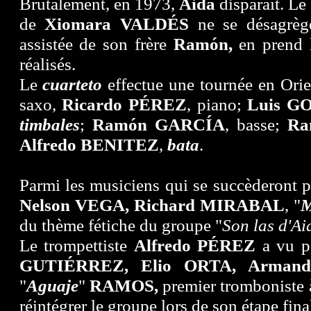
Brutalement, en 1973,
Aida
disparaît. Le
de
Xiomara VALDÉS
ne se désagrèg
assistée de son frère
Ramón,
en prend l
réalisés.
Le
cuarteto
effectue une tournée en Ori
saxo,
Ricardo
P
É
REZ
, piano;
Luis
G
timbales
;
Ramón
GARC
Í
A
, basse;
Ra
Alfredo BENITEZ
,
bata
.
Parmi les musiciens qui se succèderont p
Nelson VEGA, Richard MIRABAL
, "
M
du thème fétiche du groupe "
Son las d'Ai
Le trompettiste
Alfredo PÉREZ
a vu pa
GUTIÉRREZ, Elio ORTA, Armand
"
Aguaje
"
RAMOS,
premier tromboniste 
réintégrer le groupe lors de son étape fina