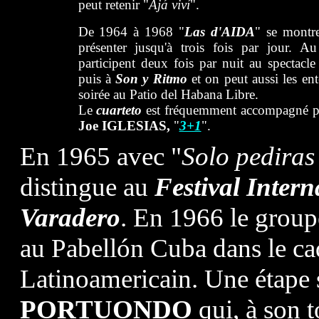
peut retenir "
Ajá viví
".
De 1964 à 1968 "
Las d'AIDA
" se montre
présenter jusqu'à trois fois par jour. 
participent deux fois par nuit au spectacle
puis à
Son y Ritmo
et on peut aussi les en
soirée au Patio del Habana Libre.
Le
cuarteto
est fréquemment accompagné pa
Joe IGLESIAS,
"
3+1
".
En 1965 avec "
Solo pedira
distingue au
Festival Inter
Varadero
. En 1966 le groupe
au Pabellón Cuba dans le ca
Latinoamericain. Une étape s
PORTUONDO
qui, à son t