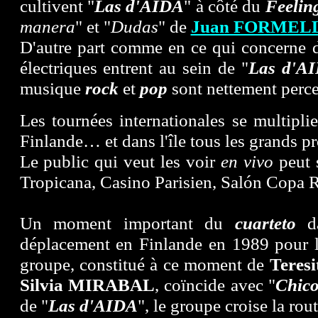
cultivent "
Las d'AIDA
" à côté du
Feelin
manera
" et "
Dudas
" de
Juan FORMEL
D'autre part comme en ce qui concerne 
électriques entrent au sein de "
Las d'A
musique
rock
et
pop
sont nettement perce
Les tournées internationales se multipl
Finlande… et dans l'île tous les grands pr
Le public qui veut les voir
en vivo
peut s
Tropicana, Casino Parisien, Salón Copa R
Un moment important du
cuarteto
da
déplacement en Finlande en 1989 pour le
groupe, constitué à ce moment de
Teres
Silvia MIRABAL
, coïncide avec "
Chic
de "
Las d'AIDA
", le groupe croise la ro