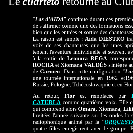
Le
cuarteto
retourne au Club
"
Las d'AIDA
" continue durant ces premièr
de s'affirmer comme une des formations esse
bien que les entrées et sorties des chanteuses
La raison est simple :
Aida DIESTRO
tra
voix de ses chanteuses que les unes après
tentent l'aventure individuelle et souvent 
à la sortie de
Leonora REGA
correspon
ROCHA
et
Xiomara VALDÉS
s'intègre a
de
Carmen
. Dans cette configuration "
La
une tournée internationale en 1962 et19
Russie, Pologne, Tchécoslovaquie et en Hon
Au retour,
Flor
est remplacée par
CATURLA
comme quatrième voix. Elle c
qui comprend alors
Omara, Xiomara
,
Lil
Invitées l'année suivante sur les ondes l
radiophonique animé par la "
ORQUEST
quatre filles enregistrent avec le groupe. 