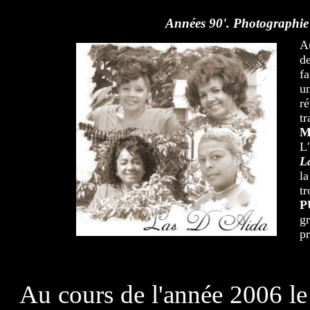
Années 90'. Photographie 
A
d
fa
u
ré
t
M
L'
L
l
t
P
gr
pr
Au cours de l'année 2006 le