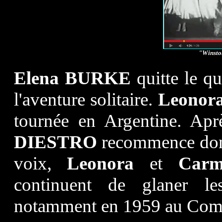
"Winston
Elena BURKE
quitte le qu
l'aventure solitaire.
Leonor
tournée en Argentine. Ap
DIESTRO
recommence donc
voix,
Leonora
et
Car
continuent de glaner le
notamment en 1959 au Comod