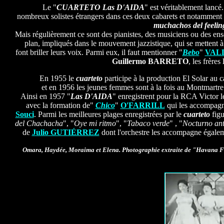
Le "
CUARTETO Las D'AIDA
" est véritablement lancé
nombreux solistes étrangers dans ces deux cabarets et notamment l
muchachos del feelin
Mais régulièrement ce sont des pianistes, des musiciens ou des en
plan, impliqués dans le mouvement jazzistique, qui se mettent à 
font briller leurs voix. Parmi eux, il faut mentionner "
Bebo
"
VAL
Guillermo BARRETO
, les frères
En 1955 le
cuarteto
participe à la production El Solar au 
et en 1956 les jeunes femmes sont à la fois au Montmartr
Ainsi en 1957 "
Las D'AIDA
" enregistrent pour la RCA Victor l
avec la formation de"
Chico
"
O'FARRILL
qui les accompagn
Souci
. Parmi les meilleures plages enregistrées par le
cuarteto
figu
del Chachacha
", "
Oye mi ritmo
", "
Tabaco verde
" , "
Nocturno ant
de
Julio GUTIÉRREZ
dont l'orchestre les accompagne égale
Omara, Haydée, Moraima et Elena. Photographie extraite de "Havana F