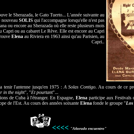
ouve le Sherazada, le Gato Tuerto... L'année suivante au
de nouveau
SOLIS
qui l'accompagne lorsqu'elle n'est pas
na ou encore au Sherazada où elle reste plusieurs mois
au Capri ou au cabaret Le Rève. Elle est encore au Capri
etrouve
Elena
au Riviera en 1963 ainsi qu'au Parisien, au
Capri..
 tenir l'antenne jusqu'en 1975 :
A Solas Contigo
. Au cours de ce pr
r in the nigh
t", "
Et pourtan
t"...
tions de Cuba à l'étranger. En Espagne,
Elena
participe aux Festivals 
rope de l'Est. Au cours des années soixante
Elena
fonde le groupe "
Lo
<<<<
"Añorado encuentro"