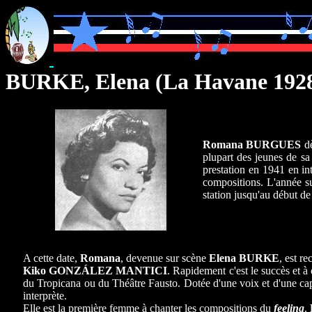
BURKE, Elena
(La Havane 192
Romana BURGUES
d
plupart des jeunes de sa
prestation en 1941 en int
compositions. L'année s
station jusqu'au début d
A cette date,
Romana
, devenue sur scène
Elena BURKE
, est r
Kiko GONZÁLEZ MANTICI
. Rapidement c'est le succès et à
du Tropicana ou du Théâtre Fausto. Dotée d'une voix et d'une cap
interprète.
Elle est la première femme à chanter les compositions du
feeling
.