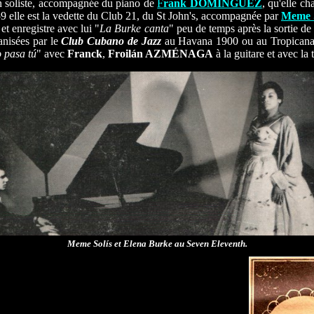
 en soliste, accompagnée du piano de
F
rank DOMÍNGUEZ
, qu'elle c
9 elle est la vedette du Club 21, du St John's, accompagnée par
Meme 
t enregistre avec lui "
La Burke canta
" peu de temps après la sortie de
nisées par le
Club Cubano de Jazz
au Havana 1900 ou au Tropicana
 pasa tú
" avec
Franck
,
Froilán AZMÉNAGA
à la guitare et avec la
Meme Solís et Elena Burke au Seven Eleventh.