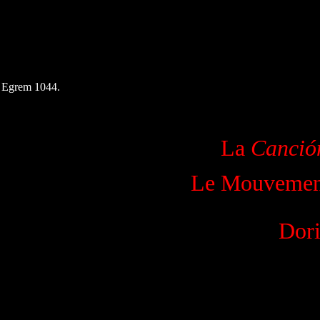
6 Egrem 1044.
La
Canció
Le Mouvement
Dori