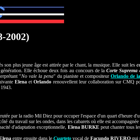
8-2002)
ès son plus jeune âge est attirée par le chant, la musique. Elle suit les
c
 génération.
Elle échoue deux fois au concours de la
Corte Suprema d
erprétant "
No vale la pena
" du pianiste et compositeur
Orlando de 
uivante
Elena
et
Orlando
renouvellent leur collaboration sur CMQ 
e 1943.
ecrutée par la radio Mil Diez pour occuper l'espace d'un quart d'heure
 côté du travail sur les ondes, dans les cabarets où elle est accompagnée 
acité d'adaptation exceptionnelle,
Elena BURKE
peut chanter tous le
Elena
entre ensuite dans le
Cuarteto
vocal de
Facundo RIVERO
qui 