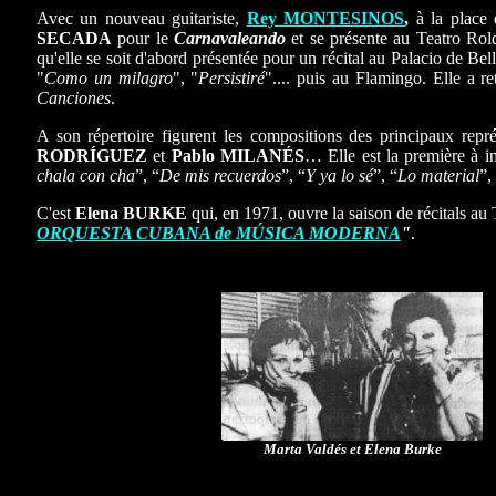
Avec un nouveau guitariste,
Rey MONTESINOS
,
à la place
SECADA
pour le
Carnavaleando
et se présente au Teatro Ro
qu'elle se soit d'abord présentée pour un récital au Palacio de Be
"
Como un milagro
", "
Persistiré
".... puis au Flamingo. Elle a r
Canciones
.
A son répertoire figurent les compositions des principaux repr
RODRÍGUEZ
et
Pablo MILAN
É
S
… Elle est la première à i
chala con cha
”, “
De mis recuerdos
”, “
Y ya lo sé
”, “
Lo material
”,
C'est
Elena BURKE
qui, en 1971, ouvre la saison de récitals a
ORQUESTA CUBANA de MÚSICA MODERNA
"
.
Marta Valdés et Elena Burke