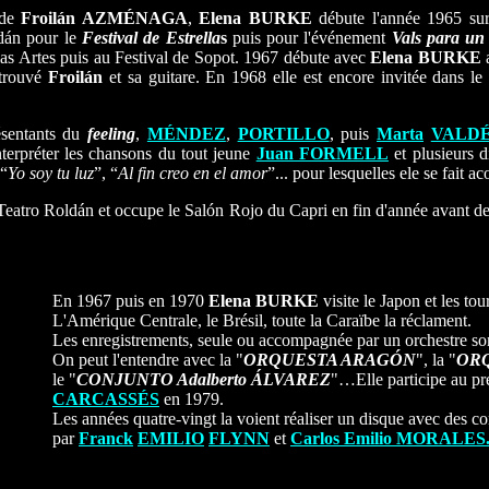
 de
Froilán AZMÉNAGA
,
Elena BURKE
débute l'année 1965 su
ldán pour le
Festival de Estrella
s
puis pour l'événement
Vals para un
llas Artes puis au Festival de Sopot. 1967 débute avec
Elena BURKE
a
etrouvé
Froilán
et sa guitare. En 1968 elle est encore invitée dans l
ésentants du
feeling
,
MÉNDEZ
,
PORTILLO
, puis
Marta
VALD
nterpréter les chansons du tout jeune
Juan FORMELL
et plusieurs d
 “
Yo soy tu luz
”, “
Al fin creo en el amor
”... pour lesquelles ele se fait 
u Teatro Roldán et occupe le Salón Rojo du Capri en fin d'année avant d
En 1967 puis en 1970
Elena BURKE
visite le Japon et les to
L'Amérique Centrale, le Brésil, toute la Caraïbe la réclament.
Les enregistrements, seule ou accompagnée par un orchestre son
On peut l'entendre avec la "
ORQUESTA ARAGÓN
", la "
OR
le "
CONJUNTO Adalberto ÁLVAREZ
"…Elle participe au p
CARCASSÉS
en 1979.
Les années quatre-vingt la voient réaliser un disque avec des 
par
Franck
EMILIO
FLYNN
et
Carlos Emilio MORALES