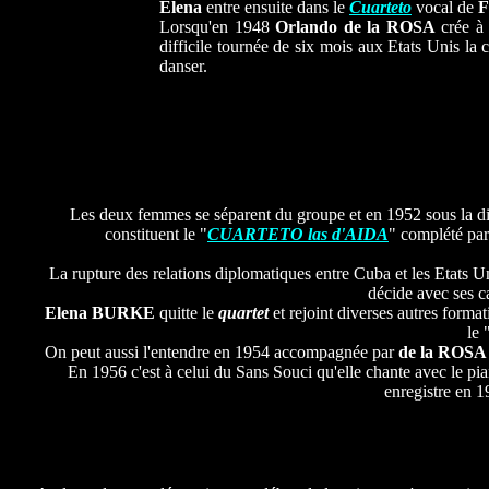
Elena
entre ensuite dans le
Cuarteto
vocal de
F
Lorsqu'en 1948
Orlando de la ROSA
crée à
difficile tournée de six mois aux Etats Unis la 
danser.
Les deux femmes se séparent du groupe et en 1952 sous la d
constituent le "
CUARTETO las d'AIDA
" complété pa
La rupture des relations diplomatiques entre Cuba et les Etats U
décide avec ses 
Elena BURKE
quitte le
quartet
et rejoint diverses autres format
le 
On peut aussi l'entendre en 1954 accompagnée par
de la ROS
En 1956 c'est à celui du Sans Souci qu'elle chante avec le pi
enregistre en 1