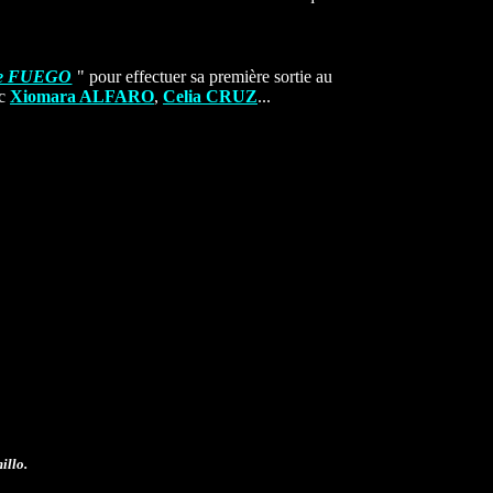
de FUEGO
" pour effectuer sa première sortie au
ec
Xiomara ALFARO
,
Celia CRUZ
...
illo.