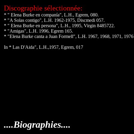
Discographie sélectionnée:
* " Elena Burke en companía", L.H., Egrem, 080.
* "A Solas contigo", L.H. 1962-1975, Discmedi 057.
* " Elena Burke en persona", L.H., 1995, Virgin 8485722.
* "Amigas", L.H. 1996, Egrem 165.
* "Elena Burke canta a Juan Formell", L.H. 1967, 1968, 1971, 197
In * Las D'Aida", L.H.,1957, Egrem, 017
....Biographies....