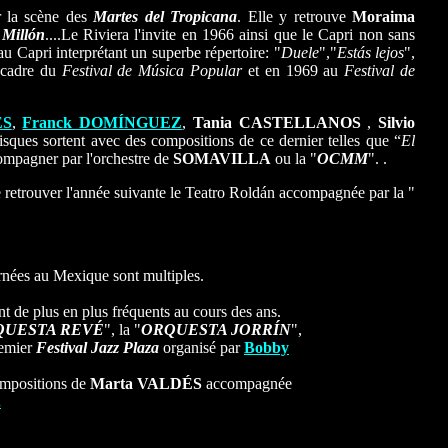
r la scène des
Martes del Tropicana
. Elle y retrouve
Moraima
 Millón
....Le Riviera l'invite en 1966 ainsi que le Capri non sans
u Capri interprétant un superbe répertoire: "
Duele
","
Estás lejos
",
e cadre du
Festival de Música Popular
et en 1969 au
Festival de
ÉS
,
Franck DOMÍNGUEZ
,
Tania CASTELLANOS
,
Silvio
isques sortent avec des compositions de ce dernier telles que “
El
acompagner par l'orchestre de
SOMAVILLA
ou la "
OCMM
". .
e retrouver l'année suivante le Teatro Roldán accompagnée par la "
urnées au Mexique sont multiples.
t de plus en plus fréquents au cours des ans.
QUESTA REVÉ
", la "
ORQUESTA JORRÍN
",
remier
Festival Jazz Plaza
organisé par
Bobby
compositions de
Marta VALDÉS
accompagnée
.