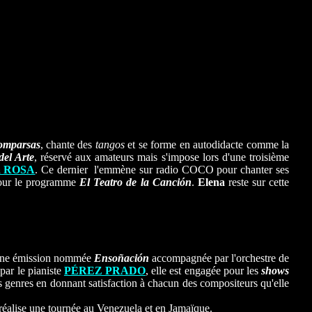
omparsas
, chante des
tangos
et se forme en autodidacte comme la
el Arte
, réservé aux amateurs mais s'impose lors d'une troisième
la ROSA
. Ce dernier
l
l'emmène sur radio COCO pour chanter ses
pour le programme
El Teatro de la Canción
.
Elena
reste sur cette
 d'une émission nommée
Ensoñación
accompagnée par l'orchestre de
par le pianiste
PÉREZ PRADO
, elle est engagée pour les
shows
s genres en donnant satisfaction à chacun des compositeurs qu'elle
réalise une tournée au Venezuela et en Jamaïque.