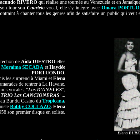
acundo RIVERO
qui réalise une tournée au Venezuela et en Jamaïque
 son tour son
Cuarteto
vocal, elle s'y intègre avec
Omara PORTU
contraint à chanter tous les genres afin de satisfaire un public qui veut
irection de
Aida DIESTRO
elles
r
Moraima
SECADA
et
Haydée
PORTUONDO
.
nis les surprend à Miami et
Elena
camarades de rentrer à La Havane.
ions vocales, "
Los D'ANELES
",
"
TRIO Las CANCIONERAS
"...
A
au Bar du Casino du
Tropicana
.
aniste
Bobby COLLAZO
.
Elena
958 son premier disque en soliste.
Elena BURKE