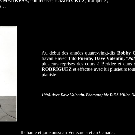
is MANRESA
, contrebasse;
Lázaro CRUZ
, trompette ;
es…
Au début des années quatre-vingt-dix
Bobby
travaille avec
Tito Puente, Dave Valentin,
"
Pat
plusieurs reprises des cours à Berklee et dans 
RODRÍGUEZ
et effectue avec lui plusieurs tou
pianiste.
1994. Avec Dave Valentin. Photographie D.F.S Miller. N
Il chante et joue aussi au Venezuela et au Canada.