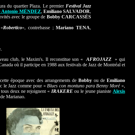
tura du quartier Plaza. Le premier
Festival Jazz
é Antonio MÉNDEZ
,
Emiliano SALVADOR
,
invités avec le groupe de
Bobby CARCASSÉS
 «
Robertico
», contrebasse ;
Mariano TENA
,
.
veau club, le Maxim's. Il reconstitue son «
AFROJAZZ
» qui
Canada où il participe en 1988 aux festivals de Jazz de Montréal et
 cette époque avec des arrangements de
Bobby
ou de
Emiliano
vec le Jazz comme pour «
Blues con montuno para Benny Moré
»,
e tous deux ne rejoignent «
IRAKERE
ou le jeune pianiste
Alexis
e de Marianao.