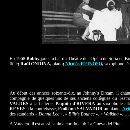
En 1968
Bobby
joue au bar du Théâtre de l'Opéra de Sofia en Bu
flûte
; Raúl ONDINA,
piano
;
Nicolás REINOSO
,
saxophone tén
Au début des années soixante-dix, au Johnny's Dream, il chan
compagnie de quelques-uns de ses anciens collègues du Teatro
VALDÉS
à la batterie,
Paquito d'RIVERA
au saxophone alto
REYES
à la contrebasse,
Emiliano SALVADOR
au piano,
Ar
des standards «
Donna Lee
», «
Billy's Bounce
», «
Walking
», …
A Varadero il est aussi l'animateur du club La Cueva del Pirata.