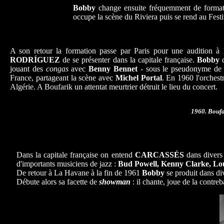
Bobby
change ensuite fréquemment de format
occupe la scène du Riviera puis se rend au Fest
A son retour la formation passe par Paris pour une audition 
RODRÍGUEZ
de se présenter dans la capitale française.
Bobby
jouant des
congas
avec
Benny Bennet
- sous le pseudonyme d
France, partageant la scène avec
Michel Portal
. En 1960 l'orches
Algérie. A Boufarik un attentat meurtrier détruit le lieu du concert.
1960. Boufa
Dans la capitale française on entend
CARCASSÉS
dans divers
d'importants musiciens de jazz :
Bud Powell, Kenny Clarke, Lo
De retour à La Havane à la fin de 1961
Bobby
se produit dans di
Débute alors sa facette de
showman
: il chante, joue de la contre