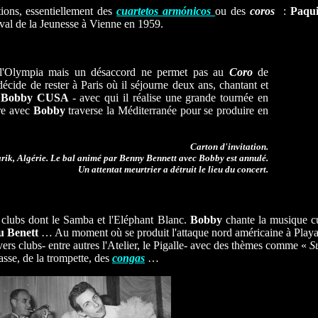
ions, essentiellement des
cuartetos armónicos
ou des
coros
:
Paqu
ival de la Jeunesse à Vienne en 1959.
à l'Olympia mais un désaccord ne permet pas au
Coro
de
décide de rester à Paris où il séjourne deux ans, chantant et
e
Bobby CUSA
- avec qui il réalise une grande tournée en
tre avec
Bobby
traverse la Méditerranée pour se produire en
Carton d'invitation.
rik, Algérie. Le bal animé par Benny Bennett avec Bobby est annulé.
Un attentat meurtrier a détruit le lieu du concert.
 clubs dont le Samba et l'Eléphant Blanc.
Bobby
chante la musique cu
u Benett
… Au moment où se produit l'attaque nord américaine à Playa 
vers clubs- entre autres l'Atelier, le Pigalle- avec des thèmes comme «
S
basse, de la trompette, des
congas
…