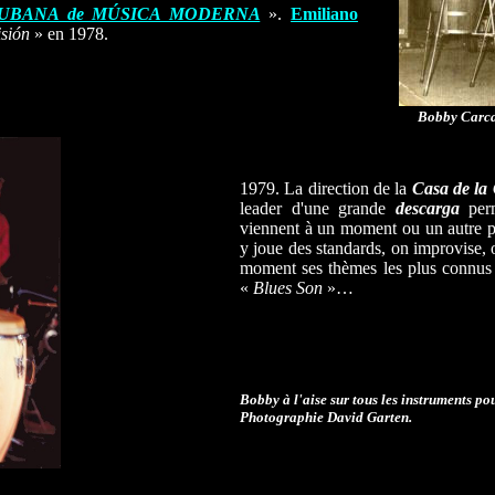
 CUBANA de MÚSICA MODERNA
».
Emiliano
isión
» en 1978.
Bobby Carcas
1979. La direction de la
Casa de la 
leader d'une grande
descarga
per
viennent à un moment ou un autre pa
y joue des standards, on improvise, 
moment ses thèmes les plus connu
«
Blues Son
»…
Bobby à l'aise sur tous les instruments p
Photographie David Garten.