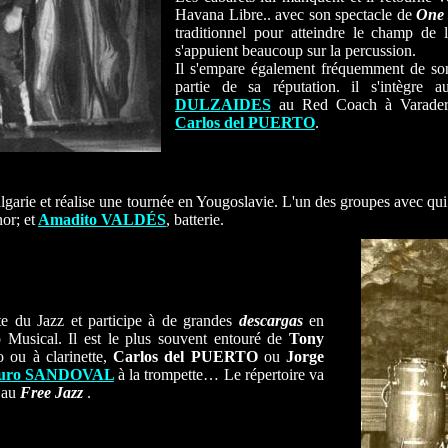
Havana Libre.. avec son spectacle de
One
traditionnel pour atteindre le champ de 
s'appuient beaucoup sur la percussion.
Il s'empare également fréquemment de so
partie de sa réputation. il s'intègre 
DULZAIDES
au Red Coach à Varadero l
Carlos del PUERTO
.
lgarie et réalise une tournée en Yougoslavie. L'un des groupes avec q
or; et
Amadito VALDÉS
, batterie.
te du Jazz et participe à de grandes
descargas
en
 Musical. Il est le plus souvent entouré de
Tony
 ou à clarinette,
Carlos del PUERTO
ou
Jorge
turo SANDOVAL
à la trompette… Le répertoire va
 au
Free Jazz
.