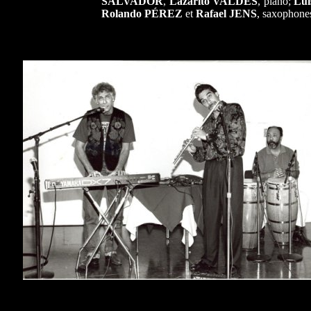
SALVADOR
,
Lazarito VALDÉS
, piano;
Lu
Rolando PÉREZ
et
Rafael JENS
, saxophon