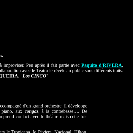
s.
 improviser. Peu après il fait partie avec
Paquito d'RIVERA
,
ollaboration avec le Teatro le révèle au public sous différents traits:
QUEIRA
, "
Los CINCO
".
, accompagné d'un grand orchestre, il développe
au piano, aux
congas
, à la contrebasse…. De
reprend contact avec le théâtre mais cette fois
ers le Tropicana, le Riviera, Nacional, Hilton,