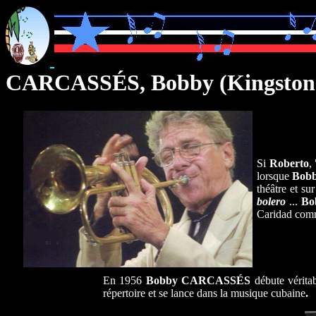
CARCASSÉS, Bobby (Kingston
Si
Roberto
,
lorsque
Bob
théâtre et su
bolero
...
Bo
Caridad comm
En 1956
Bobby CARCASSÉS
débute vérita
répertoire et se lance dans la musique cubaine
.