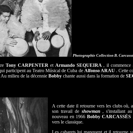
Photographie Collection B. Carcassé
tre
Tony CARPENTER
et
Armando SEQUEIRA
, il commence à
ui participent au Teatro Músical de Cuba de
Alfonso ARAU
. Cette c
5. Au milieu de la décennie
Bobby
chante aussi dans la formation de
SE
A cette date il retourne vers les clubs où
son travail de
showman
, s'installant 
nouveau en 1966
Bobby CARCASSÉS
vers le classique.
Les cabarets lui manquent et il retourne v