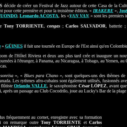
ÉS
décide de créer un Festival de Jazz autour de cette Casa de la Cul
nt pour cette première et pour la troisième édition. «
IRAKERE
»,
Jos
TUONDO
,
Leonardo ACOSTA
, les «
VAN VAN
» sont les premiers 
ve
Tony TORRIENTE
,
congas
;
Carlos SALVADOR
, batterie ;
a
»
GÜINES
il fait une tournée en Europe de l'Est ainsi qu'en Colombie
m de l'Hôtel Riviera et deux ans plus tard crée et inaugure un nou
 tournées à l'étranger, à Panama, au Nicaragua, à Tobago, au Yemen, au 
cas.
 sonrisa
», «
Blues para Chano
», sont quelques-uns des thèmes de
anada. Les rythmes afro-cubains sont également utilisés, fusionnés a
 flûtiste
Orlando VALLE
, le saxophoniste
César LÓPEZ
, avant qu
-ci, après un passage au Club Cocodrilo, joue au Lucky's Bar de la plag
lus fréquemment au cornet, enregistre avec sa formation
ui on remarque outre
Tony TORRIENTE
et
Carlos