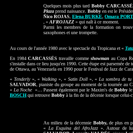
Quelques mois plus tard
Bobby CARCASS
Plaza
prend naissance.
Bobby
en est le Préside
Ñico ROJAS
,
Elena BURKE
,
Omara POR
, «
AFROJAZZ
» qui naît à ce moment.
Parmi les membres de la formation on trou
saxophones et une trompette.
Au cours de l'année 1980 avec le spectacle du Tropicana et «
Tat
En 1984
CARCASSÉS
travaille comme
showman
au Copa Roo
s'installe dans ce lieu jusqu'en 1990. Cette étape est parsemée de
de Ottawa, au Venezuela en 1990 pour le Festival de Jazz de Cara
«
Tenderly
», «
Walking
», «
Satin Doll
», «
La sombra de tu
SALVADOR
, pianiste du groupe au moment de la tournée au C
«
La Noche
»… Passent également par le Maxim's de
Bobby
le
BOSCH
qui retrouve
Bobby
à la fin de la décenie lorsque celui
Au milieu de la décennie
Bobby,
de plus en p
«
La Esquina del AfroJazz
». Autour de l