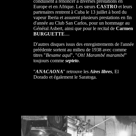
conduisent à renoncer à diverses prestations en
Europe et en Afrique. Les sœurs
CASTRO
et leurs
partenaires rentrent à Cuba le 13 juillet à bord du
vapeur Iberia et assurent plusieurs prestations en fin
d'année au Club San Carlos, pour un hommage au
Général Asbert, ainsi que pour le recital de
Carmen
BURGUETTE
....
D'autres disques issus des enregistrements de l'année
préédente sortent au milieu de 1938 avec comme
titres "
Besame aquí
", "
Oh! Marambé marambé
"
toujours comme
septeto
.
"
ANACAONA
" retrouve les
Aires libres
, El
Dorado et également le Saratoga.