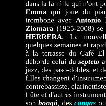
dans la famille qui n'ont po
Emma
qui joue du pian
trombone avec
Antonio
l
Ziomara
(1925-2008) se 
HERRERA
. La nouvel
quelques semaines et rapi
à la terrasse du Café El
déborde celui du
septeto
a
jazz, des paso-dobles, et 
filles changent d'instrume
contrebassiste, clarinettiste
flûte et d'autres instrument
son
bongó
, des
congas
ou 