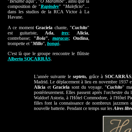
"
Besame aqu
i", "
O Marambé
", ainsi que la
composition de "
Rapindey
" "
Maleficio
"…
dans les studios de la RCA Victor à La
Havane.
A ce moment
Graciela
chante, "
Cuchito
"
est guitariste,
Ada
,
tres
;
Alicia
,
contrebasse;
"
Bola
"
,
maracas
;
Ondina
,
trompette et "
Millo
",
bongó
.
C'est là que le groupe rencontre le flûtiste
Alberto SOCARRÁS
.
L'année suivante le
septeto,
grâce à
SOCARRÁS
Madrid. Le déplacement à lieu en novembre 1937 et
Alicia
et
Graciela
sont du voyage. "
Cuchito
" ma
postérieurement. Elles passent après l'orchestre du 
Waldorf Astoria, à l'Hôtel Commodore, à l'Hôtel Pie
filles font la connaissance de nombreux jazzmen e
nouvelle batterie. Pendant ce temps sur les
Aires libr