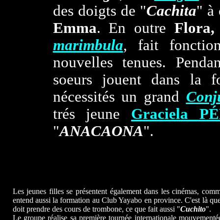
des doigts de "
Cachita
" à
Emma
. En outre
Flora,
marimbula
, fait foncti
nouvelles tenues. Penda
soeurs jouent dans la f
nécessités un grand
Conj
trés jeune
Graciela P
"
ANACAONA
".
Les jeunes filles se présentent également dans les cinémas, comm
entend aussi la formation au Club Yayabo en province. C'est là qu
doit prendre des cours de trombone, ce que fait aussi "
Cuchito
".
Le groupe réalise sa première tournée internationale mouvementé