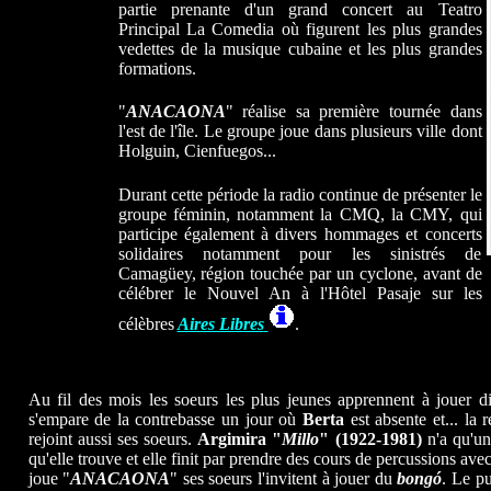
partie prenante d'un grand concert au Teatro
Principal La Comedia où figurent les plus grandes
vedettes de la musique cubaine et les plus grandes
formations.
"
ANACAONA
"
réalise sa première tournée dans
l'est de l'île. Le groupe joue dans plusieurs ville dont
Holguin,
Cienfuegos...
Durant cette période la radio continue de présenter le
groupe féminin, notamment la CMQ, la CMY, qui
participe également à divers hommages et concerts
solidaires notamment pour les sinistrés de
Camagüey, région touchée par un cyclone, avant de
célébrer le Nouvel An à l'Hôtel Pasaje sur les
célèbres
Aires Libres
.
Au fil des mois les soeurs les plus jeunes apprennent à jouer d
s'empare de la contrebasse un jour où
Berta
est absente et... la
rejoint aussi ses soeurs.
Argimira "
Millo
" (1922-1981)
n'a qu'un
qu'elle trouve et elle finit par prendre des cours de percussions avec
joue "
ANACAONA
" ses soeurs l'invitent à jouer du
bongó
. Le pu