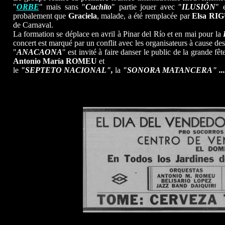
"
ORBE
" mais sans "
Cuchito
" partie jouer avec
"
ILUSIÓN
"
e
probalement que
Graciela
, malade, a été remplacée par
Elsa RI
de Carnaval.
La formation se déplace en avril à Pinar del Río et en mai pour la
concert est marqué par un conflit avec les organisateurs à cause des
"
ANACAONA
" est invité à faire danser le public de la grande f
Antonio María ROMEU
et
le
"S
EPTETO NACIONAL
",
la
"SONORA MATANCERA" ...