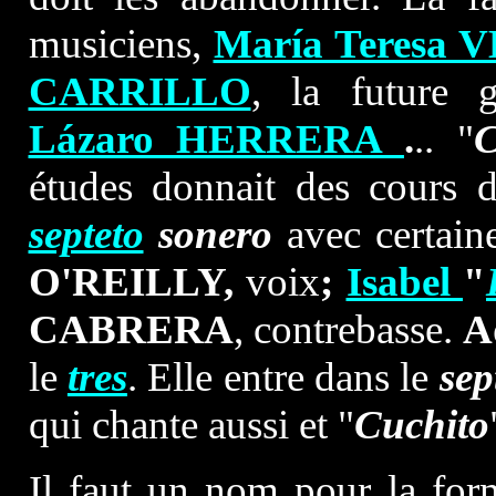
musiciens,
María Teresa 
CARRILLO
, la future g
Lázaro HERRERA
.
.. "
C
études donnait des cours 
septeto
sonero
avec certain
O'REILLY,
voix
;
Isabel
"
CABRERA
, contrebasse.
A
le
tres
. Elle entre dans le
sep
qui chante aussi et "
Cuchito
Il faut un nom pour la for