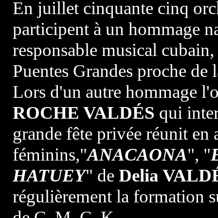
En juillet cinquante cinq orc
participent à un hommage nat
responsable musical cubain, 
Puentes Grandes proche de la
Lors d'un autre hommage l'
ROCHE VALDÉS
qui inter
grande fête privée réunit en 
féminins,"
ANACAONA
", "
HATUEY
" de
Delia VALD
régulièrement la formation s
de C. M. C. K.