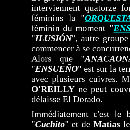
interviennent quatorze f
féminins la "
ORQUESTA
féminin du moment
"
EN
"
ILUSIÓN
", autre groupe
commencer à se concurrenc
Alors que "
ANACAON
"
ENSUEÑO
" est sur la te
avec plusieurs cuivres. 
O'REILLY
ne peut couvri
délaisse El Dorado.
Immédiatement c'est le 
"
Cuchito
" et de
Matías
le