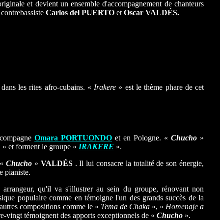
 originale et devient un ensemble d'accompagnement de chanteurs
 contrebassiste
Carlos del PUERTO
et
Oscar
VALDÉS.
 dans les rites afro-cubains. «
Irakere
» est le thème phare de cet
accompagne
Omara PORTUONDO
et en Pologne. «
Chucho
»
M
» et forment le groupe «
IRAKERE
».
 «
Chucho
»
VALDÉS
. Il lui consacre la totalité de son énergie,
e pianiste.
arrangeur, qu'il va s'illustrer au sein du groupe, rénovant non
usique populaire comme en témoigne l'un des grands succès de la
'autres compositions comme le «
Tema de Chaka
», «
Homenaje a
re-vingt témoignent des apports exceptionnels de «
Chucho
».