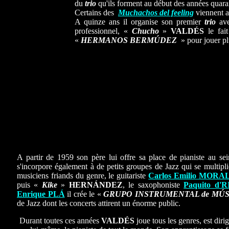
du
trio
qu'ils forment au début des années quara
Certains des
Muchachos del feeling
viennent a
A quinze ans il organise son premier
trio
ave
professionnel, «
Chucho
»
VALDÉS
le fai
«
HERMANOS BERMÚDEZ
» pour jouer pl
A partir de 1959 son père lui offre sa place de pianiste au s
s'incorpore également à de petits groupes de Jazz qui se multipl
musiciens friands du genre, le guitariste
Carlos Emilio MORA
puis «
Kike
»
HERNÁNDEZ
,
le saxophoniste
Paquito d'
Enrique PLÁ
il crée le «
GRUPO INSTRUMENTAL de MÚ
de Jazz dont les concerts attirent un énorme public.
Durant toutes ces années
VALDÉS
joue tous les genres, est dirig