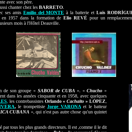
nte avec son père.
ussi chanter chez les
BARRETO
.
c ses amis
Emilio del MONTE
à la batterie et
Luis RODRÍG
t en 1957 dans la formation de
Elio REVÉ
pour un remplacement
usieurs mois à l'Hôtel Deauville.
....
....
ein de son groupe «
SABOR de CUBA
». «
Chucho
»
ient dans les années cinquante et en 1958, avec quelques
LES
,
les contrebassistes
Orlando
«
Cachaito
» LÓPEZ
,
RIVERA
,
le trompettiste
Jorge VARONA
et le batteur
SICA CUBANA
», qui n'est pas autre chose qu'un quintet
é par tous les plus grands directeurs. Il est ,comme il le dit