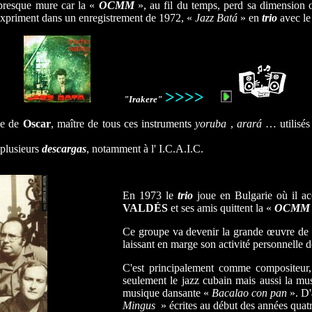
presque mure car la «
OCMM
», au fil du temps, perd sa dimension
'expriment dans un enregistrement de 1972, «
Jazz Batá
» en
trio
avec le
>>>>
..........
....
"Irakere"
ce de
Oscar
, maître de tous ces instruments
yoruba
,
arará
… utilisés
 plusieurs
descargas
, notamment à l' I.C.A.I.C.
En 1973 le
trio
joue en Bulgarie où il 
VALDÉS
et ses amis quittent la «
OCM
Ce groupe va devenir la grande œuvre de
laissant en marge son activité personnelle d
C'est principalement comme compositeur, 
seulement le jazz cubain mais aussi la m
musique dansante «
Bacalao con pan
». D
Mingus
» écrites au début des années quat