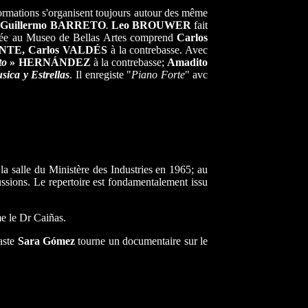
formations s'organisent toujours autour des même
e
Guillermo BARRETO
.
Leo BROUWER
fait
née au Museo de Bellas Artes comprend
Carlos
MONTE, Carlos VALDÉS
à la contrebasse. Avec
to
»
HERNÁNDEZ
à la contrebasse;
Amadito
sica y Estrellas
. Il enregiste "
Piano Forte
" avc
la salle du Ministère des Industries en 1965; au
ssions. Le repertoire est fondamentalement issu
e le Dr Caiñas.
éaste
Sara Gómez
tourne un documentaire sur le