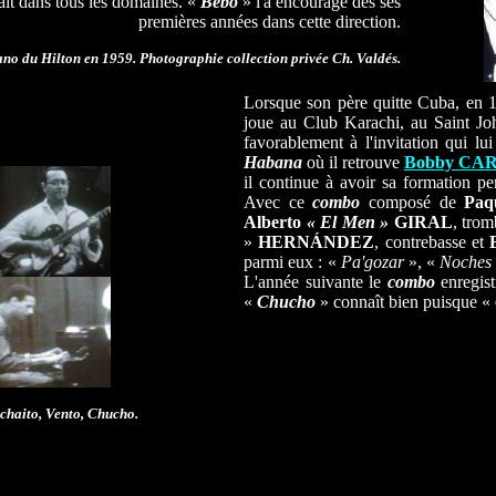
ait dans tous les domaines. «
Bebo
» l'a encouragé dès ses
premières années dans cette direction.
no du Hilton en 1959. Photographie collection privée Ch. Valdés.
Lorsque son père quitte Cuba, en 
joue au Club Karachi, au Saint Joh
favorablement à l'invitation qui lu
Habana
où il retrouve
Bobby CA
il continue à avoir sa formation 
Avec
ce
combo
composé de
Paq
Alberto
«
El Men
»
GIRAL
, tro
»
HERNÁNDEZ
, contrebasse et
parmi eux : «
Pa'gozar
», «
Noches
L'année suivante le
combo
enregis
«
Chucho
» connaît bien puisque «
achaito, Vento, Chucho.