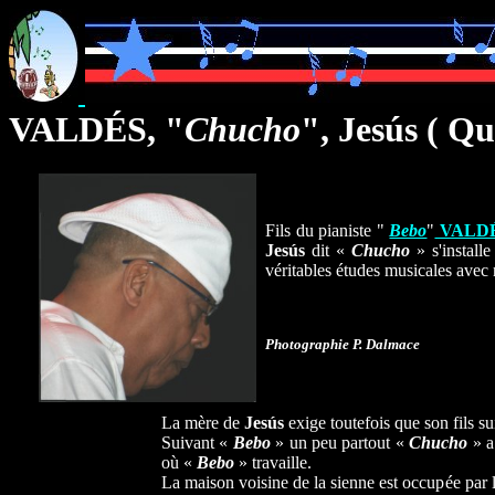
VALDÉS, "
Chucho
", Jesús ( Q
Fils du pianiste "
Bebo
"
VALD
Jesús
dit «
Chucho
» s'install
véritables études musicales ave
Photographie P. Dalmace
La mère de
Jesús
exige toutefois que son fils sui
Suivant «
Bebo
» un peu partout «
Chucho
» a
où «
Bebo
» travaille.
La maison voisine de la sienne est occupée par 