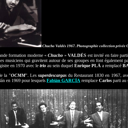
Chucho Valdés 1967. Photographie collection privée C
grande formation moderne «
Chucho
»
VALDÉS
est invité en faire par
les musiciens qui gravitent autour de ses groupes en font également p
egistre en 1970 avec le
trio
au sein duquel
Enrique PLÁ
a remplacé
B
de la "
OCMM
". Les
superdescargas
du Restaurant 1830 en 1967, a
dán en 1969 pour lesquels
Fabián GARCÍA
remplace
Carlos
parti au s