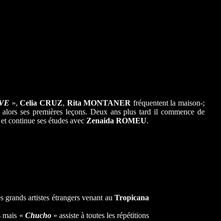
EVE
»,
Celia CRUZ
,
Rita MONTANER
fréquentent la maison-;
nne alors ses premières leçons. Deux ans plus tard il commence de
et continue ses études avec
Zenaida ROMEU
.
s grands artistes étrangers venant au
Tropicana
s mais «
Chucho
» assiste à toutes les répétitions