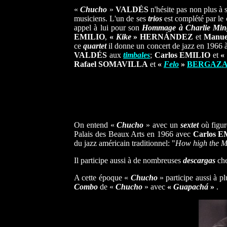
«
Chucho
»
VALDÉS
n'hésite pas non plus à 
musiciens. L'un de ses
trios
est complété par le
appel à lui pour son
Hommage à Charlie Min
EMILIO
,
«
Kike
»
HERNÁNDEZ
et
Manu
ce
quartet
il donne un concert de jazz en 1966
VALDÉS
aux
timbales
;
Carlos EMILIO
et
«
Rafael SOMAVILLA
et
«
Felo
»
BERGAZ
On entend «
Chucho
» avec un
sextet
où figur
Palais des Beaux Arts en 1966 avec
Carlos 
du jazz américain traditionnel: "
How high the 
Il participe aussi à de nombreuses
descargas
che
A cette époque «
Chucho
» participe aussi à p
Combo
de «
Chucho
» avec
«
Guapachá
»
.