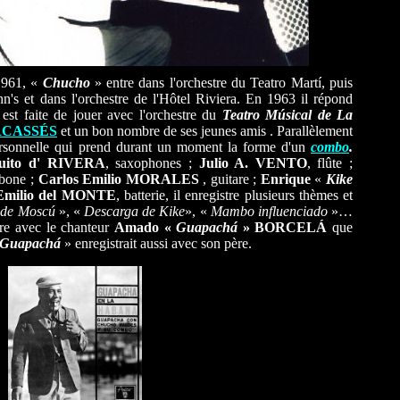
1961, «
Chucho
» entre dans l'orchestre du Teatro Martí, puis
n's et dans l'orchestre de l'Hôtel Riviera. En 1963 il répond
i est faite de jouer avec l'orchestre du
Teatro Músical de La
RCASSÉS
et un bon nombre de ses jeunes amis . Parallèlement
personnelle qui prend durant un moment la forme d'un
combo
.
uito d' RIVERA
, saxophones ;
Julio A. VENTO
, flûte ;
mbone ;
Carlos Emilio MORALES
, guitare ;
Enrique
«
Kike
Emilio del MONTE
, batterie, il enregistre plusieurs thèmes et
 de Moscú
», «
Descarga de Kike
», «
Mambo influenciado
»…
tre avec le chanteur
Amado
«
Guapachá
» BORCELÁ
que
Guapachá
» enregistrait aussi avec son père.