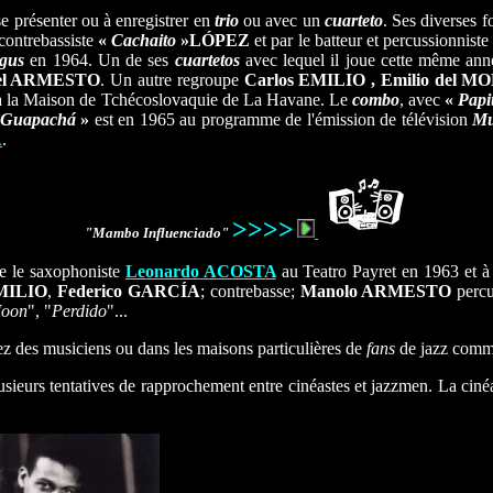
se présenter ou à enregistrer en
trio
ou avec un
cuarteto
. Ses diverses 
 contrebassiste
«
Cachaito
»
LÓPEZ
et par le batteur et percussionnist
gus
en 1964. Un de ses
cuartetos
avec lequel il joue cette même an
el ARMESTO
. Un autre regroupe
Carlos EMILIO , Emilio del 
 à la Maison de Tchécoslovaquie de La Havane. Le
combo
, avec
«
Papi
Guapachá
»
est en 1965 au programme de l'émission de télévision
Mu
A
.
>>>>
"Mambo Influenciado"
e le saxophoniste
Leonardo ACOSTA
au Teatro Payret en 1963 et à 
EMILIO
,
Federico GARCÍA
; contrebasse;
Manolo ARMESTO
percu
Moon
", "
Perdido
"...
z des musiciens ou dans les maisons particulières de
fans
de jazz comm
lusieurs tentatives de rapprochement entre cinéastes et jazzmen. La cin