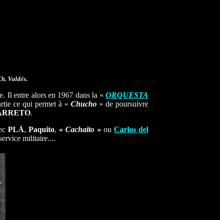
h. Valdés.
tie. Il entre alors en 1967 dans la
«
ORQUESTA
artie ce qui permet à «
Chucho
» de poursuivre
ARRETO
.
vec
PLÁ
,
Paquito
,
«
Cachaito
»
ou
Carlos del
ervice militaire....