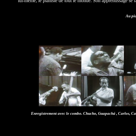
lui-même, le pianiste de tout le monde. Son apprentissage se f
Au pia
Enregistrement avec le combo. Chucho,
Guapachá
, Carlos, C