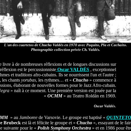
L'un des cuartetos de Chucho Valdés en 1970 avec Paquito, Pla et Cachaito.
Photographie collection privée Ch. Valdés.
e livre à de nombreuses réflexions et de longues discussions sur
réflexion est le percussionniste
Oscar VALDÉS
, exceptionnel
mes et traditions afro-cubains. Ils se nourrissent l'un et l'autre ;
, les chants
yorubas
, les rythmes… et «
Chucho
» commence à
ussions, élaborant de nouvelles formes pour le Jazz Afro-cubain.
Negra
» naît à ce moment. Une première version est jouée par la
«
OCMM
» au Teatro Roldán en 1969.
.
Oscar Valdés
CMM
» au
Jamboree
de Varsovie. Le groupe est baptisé «
QUINTETO
e Brubeck
est là et félicite le groupe et «
Chucho
», essayant de le fair
ée suivante pour le «
Polish Symphony Orchestra
» et en 1986 pour êt