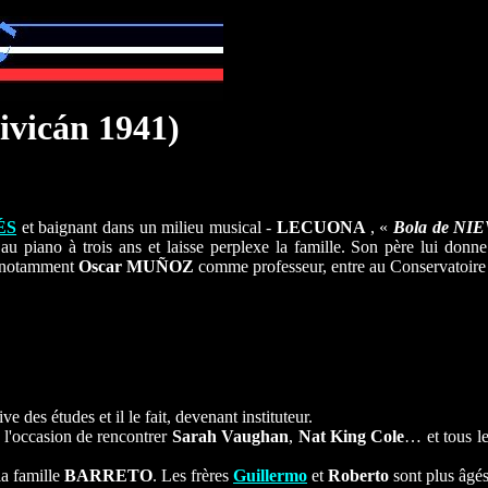
uivicán 1941)
ÉS
et baignant dans un milieu musical -
LECUONA
, «
Bola
de NI
e au piano à trois ans et laisse perplexe la famille. Son père lui do
c notamment
Oscar MUÑOZ
comme professeur, entre au Conservatoire 
ve des études et il le fait, devenant instituteur.
 l'occasion de rencontrer
Sarah Vaughan
,
Nat King Cole
… et tous le
la famille
BARRETO
. Les frères
Guillermo
et
Roberto
sont plus âgé