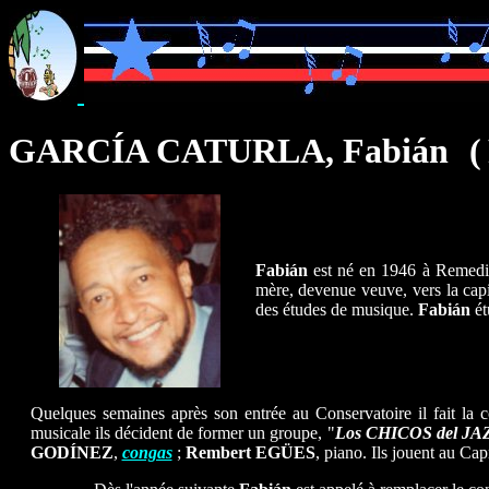
GARCÍA CATURLA, Fabián
(
(
Fabián
est né en 1946 à Remedios
mère, devenue veuve, vers la cap
des études de musique.
Fabián
ét
Quelques semaines après son entrée au Conservatoire il fait la
musicale ils décident de former un groupe, "
Los CHICOS del JA
GODÍNEZ
,
congas
;
Rembert
EGÜES
, piano. Ils jouent au Ca