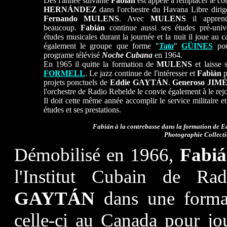
Dès l'année suivante
Fabián
est appelé à remplacer le co
HERNÁNDEZ
dans l'orchestre du Havana Libre dirigé
Fernando MULENS
. Avec
MULENS
il apprend
beaucoup.
Fabián
continue aussi ses études pré-unive
études musicales durant la journée et la nuit il joue au ca
également le groupe que forme "
Tata
"
GÜINES
pou
programe télévisé
Noche Cubana
en 1964.
En 1965 il quitte la formation de
MULENS
et laisse 
FORMELL
. Le jazz continue de l'intéresser et
Fabián
p
projets ponctuels de
Eddie GAYTÁN
.
Generoso
JIM
l'orchestre de Radio Rebelde le convie également à le rejo
Il doit cette même année accomplir le service militaire e
études et ses prestations.
F
abián à la contrebasse dans la formation de E
Photographie Collecti
Démobilisé en 1966,
Fabi
l'Institut Cubain de Rad
GAYTÁN
dans une format
celle-ci au Canada pour jo