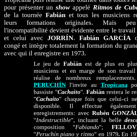
pour présenter un
show
appelé
Ritmos de Cub
de la tournée
Fabián
et tous les musiciens r
leurs formations originales. Mais p
l'incompatibilité devient évidente entre le travail 
et celui avec
JORRÍN
.
Fabián GARCÍA
congé et intègre totalement la formation du gran
avec qui il enregistre en 1973.
Le jeu de
Fabián
est de plus en plus
musiciens et en marge de son travai
réalise de nombreux remplacements.
PERUCHÍN
l'invite au
Tropicana
pou
bassiste "
Cachaito
".
Fabián
restera le re
"
Cachaito
" chaque fois que celui-ci n
disponible. Il effectue égalem
enregistrements: avec
Rubén GONZÁ
"
Indestructible
", incluant la belle
desc
composition "
Fabiando
";
FELLOV
"
Peruchín piano y ritmo
" en 1979
.
En 19