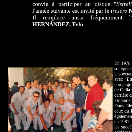
convié à participer au disque "
Estrel
l'année suivante est invité par le
tresero
N
Il remplace aussi fréquemment l'
HERNÁNDEZ, Felo
.
Fabián con Rubén González 1987. Photogra
En 1978
se répéte
le specta
avec "
La
compagn
de
Celia
carrière 
Finlande
Dans l'îl
ceux du
également
en 1987. C
les succè