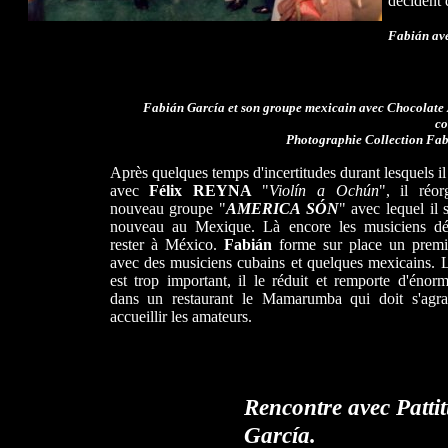
décident 
Fabián ave
Fabián García et son groupe mexicain avec Chocolate
co
Photographie Collection Fab
Après quelques temps d'incertitudes durant lesquels il
avec
Félix REYNA
"
Violín a Ochún
", il réo
nouveau groupe "
AMERICA SÓN
" avec lequel il 
nouveau au Mexique. Là encore les musiciens dé
rester à México.
Fabián
forme sur place un premi
avec des musiciens cubains et quelques mexicains. L
est trop important, il le réduit et remporte d'énor
dans un restaurant le Mamarumba qui doit s'agra
accueillir les amateurs.
Rencontre avec Pattit
García.