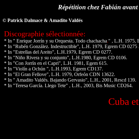
Répétition chez
Fabián
avant 
© Patrick Dalmace &
Amadito Valdés
Discographie sélectionnée:
* In " Enrique Jorrín y su Orquesta. Todo chachacha
.
" , L.H. 1975,
* In "Rubén González. Indestructible", L.H. 1979, Egrem CD 0275 
* In "Estrellas del Areito", L.H.1979, Egrem CD 0277.
* In "Niño Rivera y su conjunto", L.H.1980, Egrem CD 0106.
* In "Con Jorrín en el Capri", L.H. 1981, Egem 615.
* In "Violín a Ochún ", L.H.1993, Egrem CD137.
* In "El Gran Fellove", L.H. 1979, Orfeón CDN 13622
.
* In " Amadito Valdés. Bajando Gervasio", L.H., 2001, Rescd 139.
* In "Teresa García. Llego Tete" , L.H., 2003, Bis Music CD264.
Cuba et 