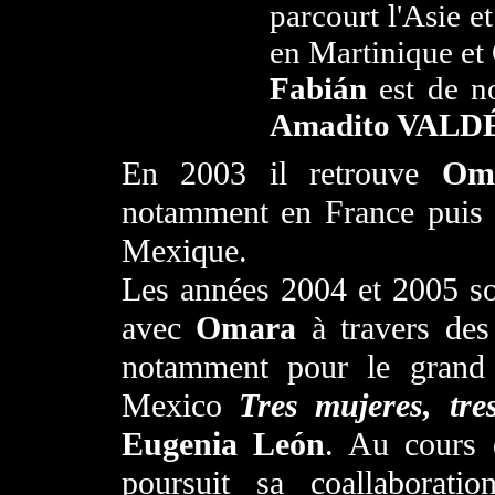
parcourt l'Asie e
en Martinique et
Fabián
est de no
Amadito VALD
En 2003 il retrouve
Om
notamment en France puis 
Mexique.
Les années 2004 et 2005 son
avec
Omara
à travers des
notamment pour le grand 
Mexico
Tres mujeres, tre
Eugenia León
.
Au cours 
poursuit sa coallaborat