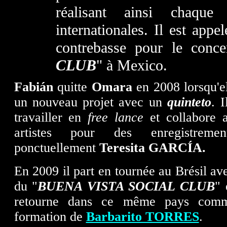
réalisant ainsi chaqu
internationales. Il est appe
contrebasse pour le conce
CLUB
" à Mexico.
Fabián
quitte
Omara
en 2008 lorsqu'e
un nouveau projet avec un
quinteto
. 
travailler en
free lance
et collabore a
artistes pour des enregistreme
ponctuellement
Teresita GARCÍA.
En 2009 il part en tournée au Brésil a
du "
BUENA VISTA SOCIAL CLUB
" 
retourne dans ce même pays comm
formation de
Barbarito TORRES
.