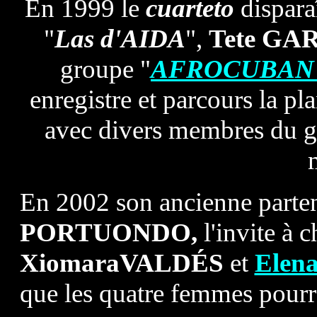
En 1999 le
cuarteto
disparaî
"
Las d'AIDA
",
Tete GA
groupe "
AFROCUBAN 
enregistre et parcours la p
avec divers membres du g
En 2002 son ancienne parte
PORTUONDO,
l'invite à 
XiomaraVALDÉS
et
Elen
que les quatre femmes pourro