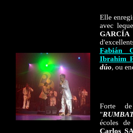
Elle enreg
avec lequ
GARCÍA
d'excellen
Fabián 
Ibrahim
dúo
,
ou en
Forte d
"
RUMBA
écoles de
Carlos 