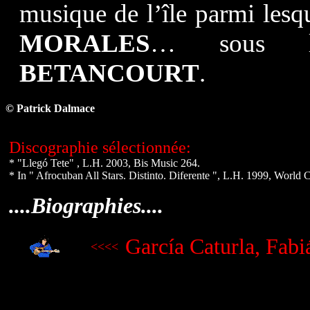
musique de l’île parmi les
MORALES
… sous l
BETANCOURT
.
© Patrick Dalmace
Discographie sélectionnée:
* "Llegó Tete" , L.H. 2003, Bis Music 264.
* In " Afrocuban All Stars. Distinto. Diferente ", L.H. 1999, World C
....Biographies....
García Caturla, Fabi
<<<<
.