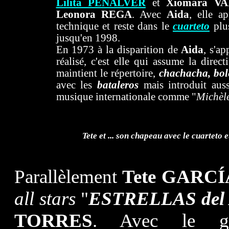
Lilita PEÑALVER
et
Xiomara V
Leonora REGA
. Avec
Aida
, elle a
technique et reste dans le
cuarteto
plus
jusqu'en 1998.
En 1973 à la disparition de
Aida
, s'ap
réalisé, c'est elle qui assume la direc
maintient le répertoire,
chachacha, bol
avec les
bataleros
mais introduit aus
musique internationale comme "
Michèl
Tete et ... son chapeau avec le cuarteto e
Parallèlement
Tete GARCÍ
all stars
"
ESTRELLAS del
TORRES
. Avec le gro