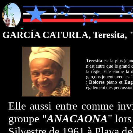
GARCÍA CATURLA, Teresita, 
Teresita
est la plus jeun
n'est autre que le grand
la règle. Elle étudie la
garçons jouent avec les "
;
Dolores
piano et
Eug
également des percussions
Elle aussi entre comme invi
groupe "
ANACAONA
" lor
Silvestre de 1961 à Playa de