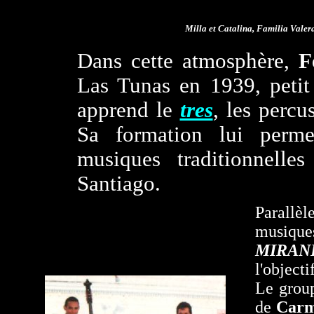
Milla et Catalina, Familia Vale
Dans cette atmosphère,
F
Las Tunas en 1939, petit
apprend le
tres
, les percu
Sa formation lui perme
musiques traditionnell
Santiago.
Parallèl
musiques
MIRAN
l'objecti
Le grou
de
Car