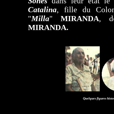
Sones
dans leur état le 
Catalina
, fille du Colo
"
Milla
"
MIRANDA
, 
MIRANDA.
..
Quelques figures hist