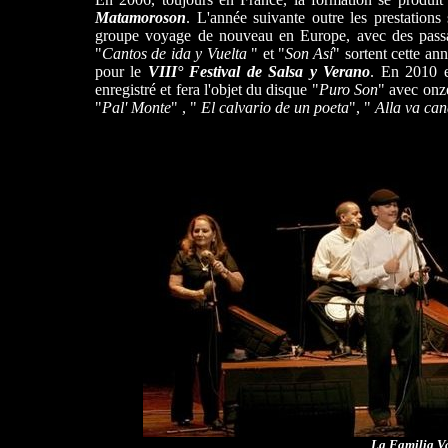
Matamoroson
. L'année suivante outre les prestations
groupe voyage de nouveau en Europe, avec des passag
"
Cantos de ida y Vuelta
" et "
Son Así
" sortent cette a
pour le
VIII° Festival de Salsa y Verano
. En 2010 e
enregistré et fera l'objet du disque "
Puro Son
" avec onze
"
Pal' Monte
" , "
El calvario de un poeta
", "
Alla va can
La Familia V