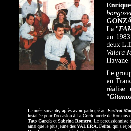
Enrique
bongose
GONZÁ
La "
FA
en 1983 
deux L.D
Valera 
Havane.
Le group
en Fran
réalise
"
Gitano
L'année suivante, après avoir participé au
Festival Ma
installée pour l'occasion à La Cordonnerie de Romans en
Tato García
et
Sabrina
Romero
. Le percussionniste
ainsi que le plus jeune des
VALERA
,
Felito,
qui a rejoi