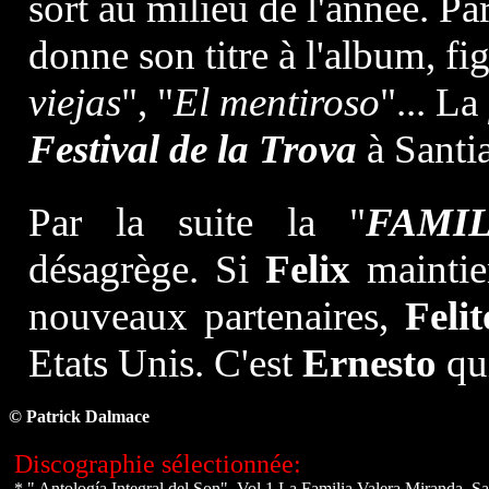
sort au milieu de l'année. Pa
donne son titre à l'album, fi
viejas
", "
El mentiroso
"... La
Festival de la Trova
à Santi
Par la suite la "
FAMI
désagrège. Si
Felix
maintie
nouveaux partenaires,
Felit
Etats Unis. C'est
Ernesto
qui
© Patrick Dalmace
Discographie sélectionnée:
* " Antología Integral del Son", Vol.1 La Familia Valera Miranda,