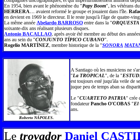
compagnies discographiques, et qui imperturbablement animent depuis d
En 1954, bien avant le phénomène du "
Papy Boom
", les vétérans du
HERRERA
… avaient reformé le groupe et jouaient dans l'île.
Rafa
en devient en 1969 le directeur. Il le reste jusqu'à l'âge de quatre-vin
La même année
Abelardo BARROSO
entre dans la "
ORQUESTA
soixante-dix ans réalisant plusieurs disques.
Antonio BACALLAO
, après avoir été membre au début des années
ans au sein du "
CONJUNTO TÍPICO CUBANO
".
Rogelio MARTÍNEZ
, membre historique de la "
SONORA
MATA
A Santiago où les musiciens ne s'arr
"
La TROPICAL
", de la "
ESTUD
est toujours esté juqu'àla veile de s
juque peu de temps aban sa dispariti
Le "
CUARTETO PATRIA
" crée
fondateur
Pancho O'COBAS
"
El
ans.
.
Roberto NÁPOLES
Le
trovador
Daniel CAST