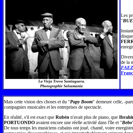
Les pr
"
BUE
Instan
disqu
FER
enregi
Divers
de la 
FAE
Fran
La Vieja Trova Santiaguera.
Photographie Salsamania
Mais cette vision des choses et du "
Papy Boom
" demeure celle, -par
compagnies musicales et les entreprises de spectacle.
En réalité, s'il est exact que
Rubén
n'avait plus de piano, que
Ibrah
PORTUONDO
avaient encore une réelle activité dans l'île et "
Bebo
De tous temps les musiciens cubains ont joué, chanté, voire enregistr