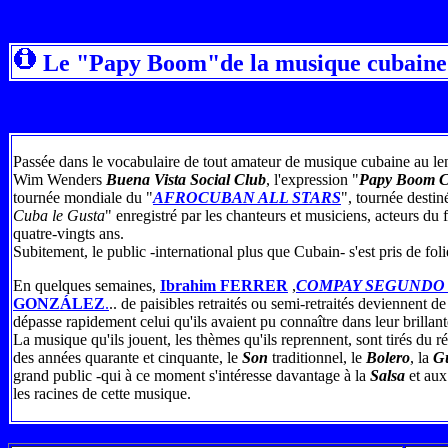
Le "Papy Boom"de la musique cubaine
Passée dans le vocabulaire de tout amateur de musique cubaine au le
Wim Wenders
Buena Vista Social Club
, l'expression "
Papy Boom C
tournée mondiale du "
AFROCUBAN ALL STARS
", tournée desti
Cuba le Gusta
" enregistré par les chanteurs et musiciens, acteurs du 
quatre-vingts ans.
Subitement, le public -international plus que Cubain- s'est pris de fol
En quelques semaines,
Ibrahim FERRER
,
COMPAY SEGUNDO
GONZÁLEZ
.
.. de paisibles retraités ou semi-retraités deviennent de
dépasse rapidement celui qu'ils avaient pu connaître dans leur brillant
La musique qu'ils jouent, les thèmes qu'ils reprennent, sont tirés du r
des années quarante et cinquante, le
Son
traditionnel, le
Bolero
, la
G
grand public -qui à ce moment s'intéresse davantage à la
Salsa
et aux
les racines de cette musique.