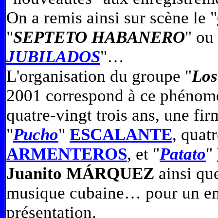
On a remis ainsi sur scène le "
"
SEPTETO HABANERO
" ou 
JUBILADOS
"…
L'organisation du groupe "
Lo
2001 correspond à ce phénomè
quatre-vingt trois ans, une f
"
Pucho
"
ESCALANTE
, quat
ARMENTEROS
, et "
Patato
"
Juanito MÁRQUEZ
ainsi que
musique cubaine… pour un enr
présentation.