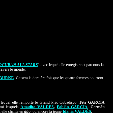
OCUBAN ALL STARS
" avec lequel elle enregistre et parcours la
travers le monde.
 BURKE
. Ce sera la dernière fois que les quatre femmes pourront
 lequel elle remporte le Grand Prix Cubadisco.
Tete GARCÍA
armi lesquels
Amadito VALDÉS
,
Fabián GARCÍA
, Germán
 elle chante en
dúo
,
ou encore la jeune
Idania VALDÉS
.