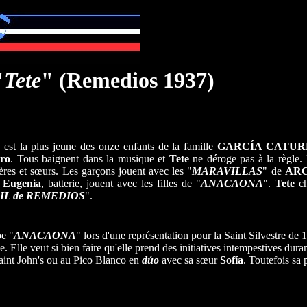
"
Tete
" (Remedios 1937)
est la plus jeune des onze enfants de la famille
GARCÍA CATUR
ro
. Tous baignent dans la musique et
Tete
ne déroge pas à la règle. 
rères et sœurs. Les garçons jouent avec les "
MARAVILLAS
" de
AR
t
Eugenia
, batterie, jouent avec les filles de "
ANACAONA
".
Tete
ch
IL de REMEDIOS
".
pe "
ANACAONA
" lors d'une représentation pour la Saint Silvestre de 
. Elle veut si bien faire qu'elle prend des initiatives intempestives duran
Saint John's ou au Pico Blanco en
dúo
avec sa sœur
Sofía
. Toutefois sa 