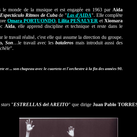
ans le monde de la musique et est engagée en 1963 par
Aida
Espectáculo Ritmos de Cuba
de "
Las d'AIDA
". Elle complète
core
Omara PORTUONDO
,
Lilita PEÑALVER
et
Xiomara
ec
Aida
, elle apprend discipline et technique et reste dans le
r le travail réalisé, c'est elle qui assume la direction du groupe.
o,
Son
…le travail avec les
bataleros
mais introduit aussi des
chèle
".
ete et ... son chapeau avec le cuarteto et l'orchestre à la fin des années 90.
 stars
"
ESTRELLAS del AREITO
" que dirige
Juan Pablo TORRE