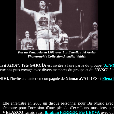
Tete au Venezuela en 1981 avec Las Estrellas del Areito.
Photographie Collection Amadito Valdés.
as d'AIDA
",
Tete GARCÍA
est invitée à faire partie du groupe "
AFR
deux ans puis voyage avec divers membres du groupe et du "
BVSC
" à 
NDO,
l'invite à chanter en compagnie de
XiomaraVALDÉS
et
Elena
Elle enregistre en 2003 un disque personnel pour Bis Music avec
s'entoure pour l'occasion d'une pléiade d'excellents musiciens p
VELAZCO
…mais aussi
Ibrahim FERRER
,
Pio LEYVA
avec qui