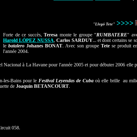
>>>>
"Lleg
ó
Tete"
Forte de ce succès,
Teresa
monte le groupe "
RUMBATERE
" av
Harold LÓPEZ NUSSA
,
Carlos SARDUY
... et dont certains se
le
batalero
Johanes BONAT
. Avec son groupe
Tete
se produit e
l'année 2004.
el Nacional à La Havane pour l'année 2005 et pour débuter 2006 elle p
n-les-Bains pour le
Festival Leyendas de Cuba
où elle brille au mil
uette de
Joaquín BETANCOURT
.
ircuit 058.