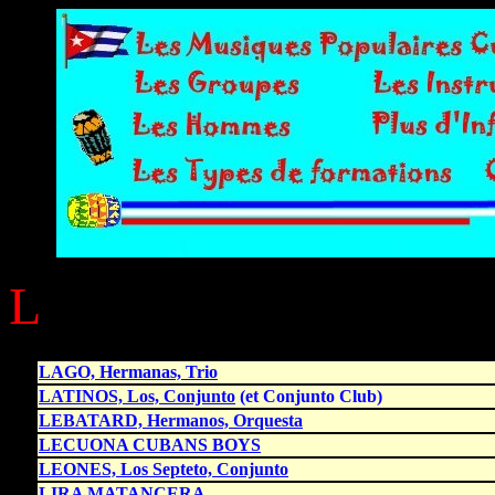
L
LAGO, Hermanas, Trio
LATINOS, Los, Conjunto
(et Conjunto Club)
LEBATARD, Hermanos, Orquesta
LECUONA CUBANS BOYS
LEONES, Los Septeto, Conjunto
LIRA MATANCERA