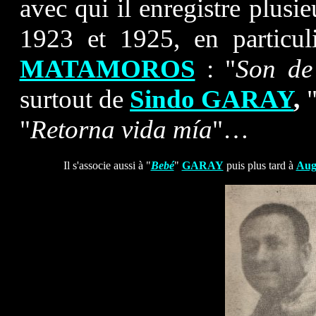
avec qui il enregistre plusi
1923 et 1925, en particu
MATAMOROS
: "
Son de
surtout de
Sindo GARAY
,
"
Retorna vida mía
"…
Il s'associe aussi à
"
Bebé
"
GARAY
puis plus tard à
Aug