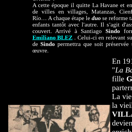
A cette époque il quitte La Havane et e
de villes en villages, Matanzas, Cien
Río… A chaque étape le
duo
se reforme ta
enfants tantôt avec l'autre. Il s'agit d'as
couvert. Arrivé à Santiago
Sindo
for
Emiliano BLEZ
. Celui-ci en relevant su
de
Sindo
permettra que soit préservée 
œuvre.
En 191
"
La B
fille
G
parter
La vi
la vie
VIL
devien
enrich