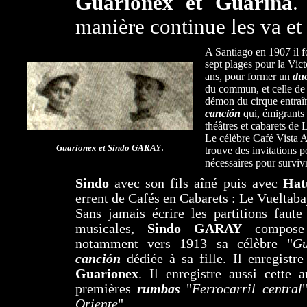
Guarionex et Guarina
.
manière continue les va et 
A Santiago en 1907 il 
sept plages pour la Vic
ans, pour former un
du
du commun, et celle de
démon du cirque entra
canción
qui, émigrants 
théâtres et cabarets de
Le célèbre Café Vista A
.
Guarionex et Sindo GARAY
trouve des invitations p
nécessaires pour surviv
Sindo
avec son fils aîné puis avec
Hat
errent de Cafés en Cabarets : Le Vueltaba
Sans jamais écrire les partitions faute
musicales,
Sindo GARAY
compose 
notamment vers 1913 sa célèbre "
Gu
canción
dédiée à sa fille. Il enregistr
Guarionex
. Il enregistre aussi cette 
premières
rumbas
"
Ferrocarril central
Oriente
".