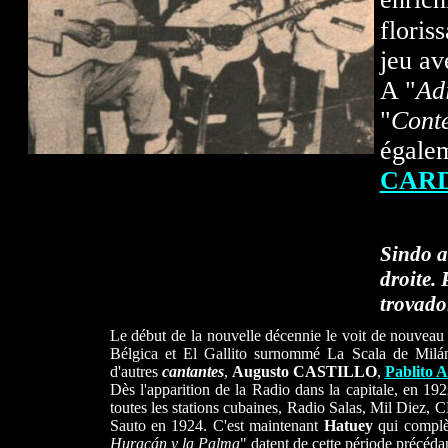
floris
jeu a
A "
Ad
"
Conte
égale
CAR
Sindo a
droite.
trovado
Le début de la nouvelle décennie le voit de nouveau 
Bélgica et El Gallito surnommé La Scala de Milán
d'autres
cantantes
,
Augusto CASTILLO
,
Pablito
Dès l'apparition de la Radio dans la capitale, en 19
toutes les stations cubaines, Radio Salas, Mil Diez,
Sauto en 1924. C'est maintenant
Hatuey
qui complè
Huracán y la Palma
" datent de cette période précéd